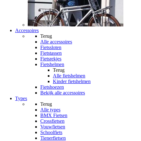
Accessoires
Terug
Alle
accessoires
Fietssloten
Fietstassen
Fietsrekjes
Fietshelmen
Terug
Alle
fietshelmen
Kinder fietshelmen
Fietshoezen
Bekijk alle accessoires
Types
Terug
Alle
types
BMX Fietsen
Crossfietsen
Vouwfietsen
Schoolfiets
Tienerfietsen