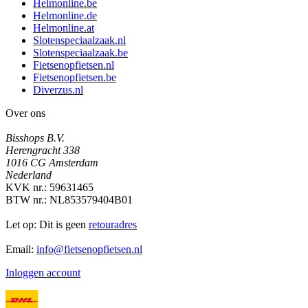
Helmonline.be
Helmonline.de
Helmonline.at
Slotenspeciaalzaak.nl
Slotenspeciaalzaak.be
Fietsenopfietsen.nl
Fietsenopfietsen.be
Diverzus.nl
Over ons
Bisshops B.V.
Herengracht 338
1016 CG Amsterdam
Nederland
KVK nr.: 59631465
BTW nr.: NL853579404B01
Let op: Dit is geen
retouradres
Email:
info@fietsenopfietsen.nl
Inloggen account