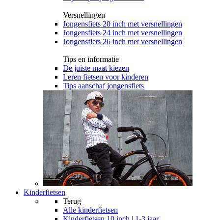
Versnellingen
Jongensfiets 20 inch met versnellingen
Jongensfiets 24 inch met versnellingen
Jongensfiets 26 inch met versnellingen
Tips en informatie
De juiste maat kiezen
Leren fietsen voor kinderen
Tips aanschaf jongensfiets
Kinderfietsen
Terug
Alle
kinderfietsen
Kinderfietsen 10 inch | 1-3 jaar