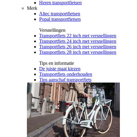
Heren transportfietsen
Merk
Altec transportfietsen
Popal transportfietsen
Versnellingen
Transportfiets 22 inch met versnellingen
Transportfiets 24 inch met versnellingen
Transportfiets 26 inch met versnellingen
Transportfiets 28 inch met versnellingen
Tips en informatie
De juiste maat kiezen
Transportfiets onderhouden
Tips aanschaf transportfiets