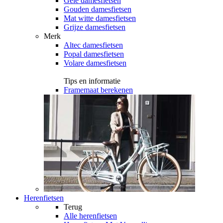
Gele damesfietsen
Gouden damesfietsen
Mat witte damesfietsen
Grijze damesfietsen
Merk
Altec damesfietsen
Popal damesfietsen
Volare damesfietsen
Tips en informatie
Framemaat berekenen
Herenfietsen
Terug
Alle
herenfietsen