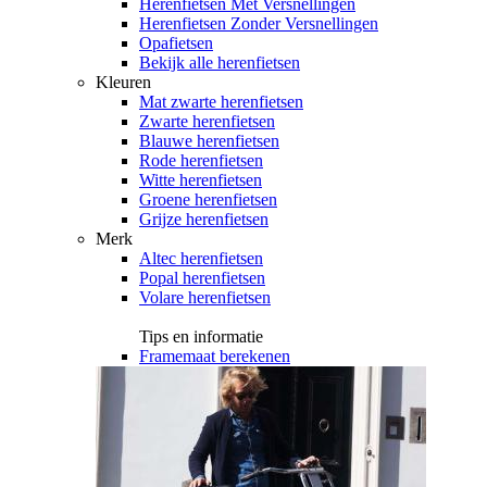
Herenfietsen Met Versnellingen
Herenfietsen Zonder Versnellingen
Opafietsen
Bekijk alle herenfietsen
Kleuren
Mat zwarte herenfietsen
Zwarte herenfietsen
Blauwe herenfietsen
Rode herenfietsen
Witte herenfietsen
Groene herenfietsen
Grijze herenfietsen
Merk
Altec herenfietsen
Popal herenfietsen
Volare herenfietsen
Tips en informatie
Framemaat berekenen