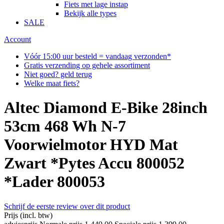
Fiets met lage instap
Bekijk alle types
SALE
Account
Vóór 15:00 uur besteld = vandaag verzonden*
Gratis verzending op gehele assortiment
Niet goed? geld terug
Welke maat fiets?
Altec Diamond E-Bike 28inch
53cm 468 Wh N-7
Voorwielmotor HYD Mat
Zwart *Pytes Accu 800052
*Lader 800053
Schrijf de eerste review over dit product
Prijs
(incl. btw)