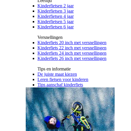
Leeftijd
Kinderfietsen 2 jaar
Kinderfietsen 3 jaar
Kinderfietsen 4 jaar
Kinderfietsen 5 jaar
Kinderfietsen 6 jaar
Versnellingen
Kinderfiets 20 inch met versnellingen
Kinderfiets 22 inch met versnellingen
Kinderfiets 24 inch met versnellingen
Kinderfiets 26 inch met versnellingen
Tips en informatie
De juiste maat kiezen
Leren fietsen voor kinderen
Tips aanschaf kinderfiets