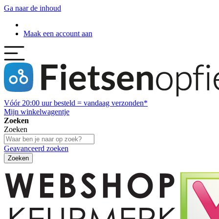
Ga naar de inhoud
Maak een account aan
Vóór
20:00
uur besteld = vandaag verzonden*
Mijn winkelwagentje
Zoeken
Zoeken
Geavanceerd zoeken
Zoeken