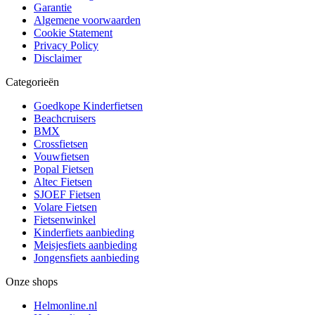
Garantie
Algemene voorwaarden
Cookie Statement
Privacy Policy
Disclaimer
Categorieën
Goedkope Kinderfietsen
Beachcruisers
BMX
Crossfietsen
Vouwfietsen
Popal Fietsen
Altec Fietsen
SJOEF Fietsen
Volare Fietsen
Fietsenwinkel
Kinderfiets aanbieding
Meisjesfiets aanbieding
Jongensfiets aanbieding
Onze shops
Helmonline.nl