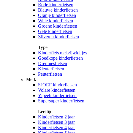
Rode kinderfietsen
Blauwe kinderfietsen
Oranje kinderfietsen
Witte kinderfietsen
Groene kinderfietsen
Gele kinderfietsen
Zilveren kinderfietsen
Type
Kinderfiets met zijwieltjes
Goedkope kinderfietsen
Dreumesfietsen
Kleuterfietsen
Peuterfietsen
Merk
SJOEF kinderfietsen
Volare kinderfietsen
Yipeeh kinderfietsen
Supersuper kinderfietsen
Leeftijd
Kinderfietsen 2 jaar
Kinderfietsen 3 jaar
Kinderfietsen 4 jaar
Kinderfietsen 5 jaar