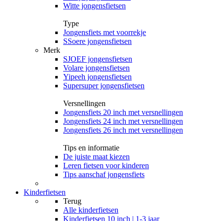
Witte jongensfietsen
Type
Jongensfiets met voorrekje
SSoere jongensfietsen
Merk
SJOEF jongensfietsen
Volare jongensfietsen
Yipeeh jongensfietsen
Supersuper jongensfietsen
Versnellingen
Jongensfiets 20 inch met versnellingen
Jongensfiets 24 inch met versnellingen
Jongensfiets 26 inch met versnellingen
Tips en informatie
De juiste maat kiezen
Leren fietsen voor kinderen
Tips aanschaf jongensfiets
Kinderfietsen
Terug
Alle
kinderfietsen
Kinderfietsen 10 inch | 1-3 jaar