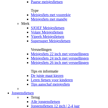
Paarse meisjesfietsen
Type
Meisjesfiets met voorrekje
Meisjesfiets met mandje
Merk
SJOEF Meisjesfietsen
Volare Meisjesfietsen
Yipeeh Meisjesfietsen
Supersuper Meisjesfietsen
Versnellingen
Meisjesfiets 22 inch met versnellingen
Meisjesfiets 24 inch met versnellingen
Meisjesfiets 26 inch met versnellingen
Tips en informatie
De juiste maat kiezen
Leren fietsen voor kinderen
Tips aanschaf meisjesfiets
Jongensfietsen
Terug
Alle
jongensfietsen
Jongensfietsen 12 inch | 2-4 jaar