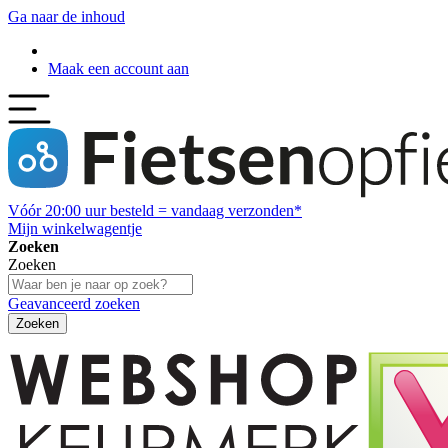
Ga naar de inhoud
Maak een account aan
Vóór
20:00
uur besteld = vandaag verzonden*
Mijn winkelwagentje
Zoeken
Zoeken
Geavanceerd zoeken
Zoeken