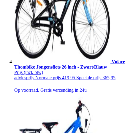
Volare
Thombike Jongensfiets 26 inch - Zwart/Blauw
Prijs
(incl. btw)
adviesprijs
Normale prijs
419,95
Speciale prijs
365,95
Op voorraad. Gratis verzending in 24u