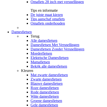
Omafiets 28 inch met versnellingen
Tips en informatie
De juiste maat kiezen
Tips aanschaf omafiets
Omafiets onderhouden
Damesfietsen
Terug
Alle
damesfietsen
Damesfietsen Met Versnellingen
Damesfietsen Zonder Versnellingen
Moederfietsen
Elektrische Damesfietsen
Mamafietsen
Bekijk alle damesfietsen
Kleuren
Mat zwarte damesfietsen
Zwarte damesfietsen
Blauwe damesfietsen
Roze damesfietsen
Rode damesfietsen
Witte damesfietsen
Groene damesfietsen
Gele damesfietsen