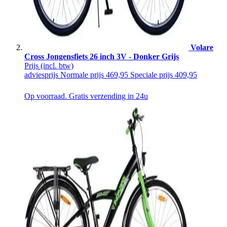
Volare
Cross Jongensfiets 26 inch 3V - Donker Grijs
Prijs
(incl. btw)
adviesprijs
Normale prijs
469,95
Speciale prijs
409,95
Op voorraad. Gratis verzending in 24u