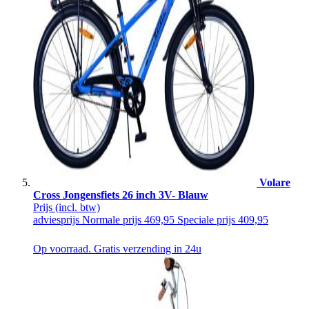
Volare
Cross Jongensfiets 26 inch 3V- Blauw
Prijs
(incl. btw)
adviesprijs
Normale prijs
469,95
Speciale prijs
409,95
Op voorraad. Gratis verzending in 24u