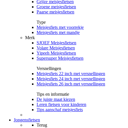
Grijze meisjesfietsen
Groene meisjesfietsen
Paarse meisjesfietsen
Type
Meisjesfiets met voorrekje
Meisjesfiets met mandje
Merk
SJOEF Meisjesfietsen
Volare Meisjesfietsen
Yipeeh Meisjesfietsen
Supersuper Meisjesfietsen
Versnellingen
Meisjesfiets 22 inch met versnellingen
Meisjesfiets 24 inch met versnellingen
Meisjesfiets 26 inch met versnellingen
Tips en informatie
De juiste maat kiezen
Leren fietsen voor kinderen
Tips aanschaf meisjesfiets
Jongensfietsen
Terug