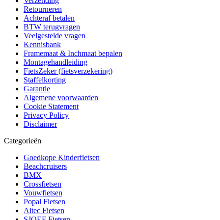
Verzending
Retourneren
Achteraf betalen
BTW terugvragen
Veelgestelde vragen
Kennisbank
Framemaat & Inchmaat bepalen
Montagehandleiding
FietsZeker (fietsverzekering)
Staffelkorting
Garantie
Algemene voorwaarden
Cookie Statement
Privacy Policy
Disclaimer
Categorieën
Goedkope Kinderfietsen
Beachcruisers
BMX
Crossfietsen
Vouwfietsen
Popal Fietsen
Altec Fietsen
SJOEF Fietsen