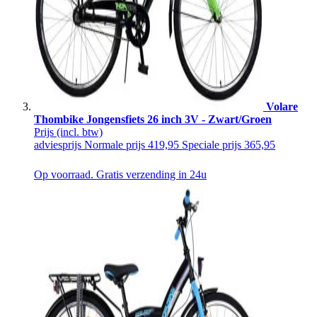
Volare
Thombike Jongensfiets 26 inch 3V - Zwart/Groen
Prijs
(incl. btw)
adviesprijs
Normale prijs
419,95
Speciale prijs
365,95
Op voorraad. Gratis verzending in 24u