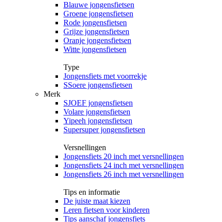
Blauwe jongensfietsen
Groene jongensfietsen
Rode jongensfietsen
Grijze jongensfietsen
Oranje jongensfietsen
Witte jongensfietsen
Type
Jongensfiets met voorrekje
SSoere jongensfietsen
Merk
SJOEF jongensfietsen
Volare jongensfietsen
Yipeeh jongensfietsen
Supersuper jongensfietsen
Versnellingen
Jongensfiets 20 inch met versnellingen
Jongensfiets 24 inch met versnellingen
Jongensfiets 26 inch met versnellingen
Tips en informatie
De juiste maat kiezen
Leren fietsen voor kinderen
Tips aanschaf jongensfiets