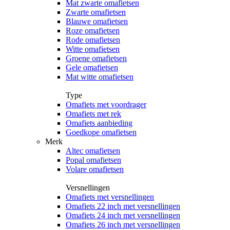
Mat zwarte omafietsen
Zwarte omafietsen
Blauwe omafietsen
Roze omafietsen
Rode omafietsen
Witte omafietsen
Groene omafietsen
Gele omafietsen
Mat witte omafietsen
Type
Omafiets met voordrager
Omafiets met rek
Omafiets aanbieding
Goedkope omafietsen
Merk
Altec omafietsen
Popal omafietsen
Volare omafietsen
Versnellingen
Omafiets met versnellingen
Omafiets 22 inch met versnellingen
Omafiets 24 inch met versnellingen
Omafiets 26 inch met versnellingen