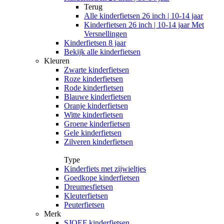
Terug
Alle
kinderfietsen 26 inch | 10-14 jaar
Kinderfietsen 26 inch | 10-14 jaar Met
Versnellingen
Kinderfietsen 8 jaar
Bekijk alle kinderfietsen
Kleuren
Zwarte kinderfietsen
Roze kinderfietsen
Rode kinderfietsen
Blauwe kinderfietsen
Oranje kinderfietsen
Witte kinderfietsen
Groene kinderfietsen
Gele kinderfietsen
Zilveren kinderfietsen
Type
Kinderfiets met zijwieltjes
Goedkope kinderfietsen
Dreumesfietsen
Kleuterfietsen
Peuterfietsen
Merk
SJOEF kinderfietsen