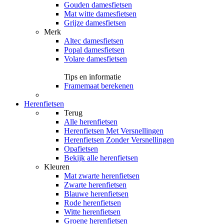
Gouden damesfietsen
Mat witte damesfietsen
Grijze damesfietsen
Merk
Altec damesfietsen
Popal damesfietsen
Volare damesfietsen
Tips en informatie
Framemaat berekenen
Herenfietsen
Terug
Alle
herenfietsen
Herenfietsen Met Versnellingen
Herenfietsen Zonder Versnellingen
Opafietsen
Bekijk alle herenfietsen
Kleuren
Mat zwarte herenfietsen
Zwarte herenfietsen
Blauwe herenfietsen
Rode herenfietsen
Witte herenfietsen
Groene herenfietsen