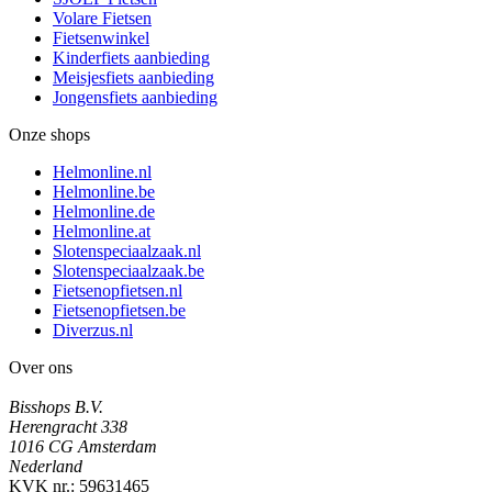
Volare Fietsen
Fietsenwinkel
Kinderfiets aanbieding
Meisjesfiets aanbieding
Jongensfiets aanbieding
Onze shops
Helmonline.nl
Helmonline.be
Helmonline.de
Helmonline.at
Slotenspeciaalzaak.nl
Slotenspeciaalzaak.be
Fietsenopfietsen.nl
Fietsenopfietsen.be
Diverzus.nl
Over ons
Bisshops B.V.
Herengracht 338
1016 CG Amsterdam
Nederland
KVK nr.: 59631465