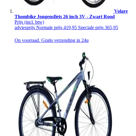
Volare
Thombike Jongensfiets 26 inch 3V - Zwart Rood
Prijs
(incl. btw)
adviesprijs
Normale prijs
419,95
Speciale prijs
365,95
Op voorraad. Gratis verzending in 24u