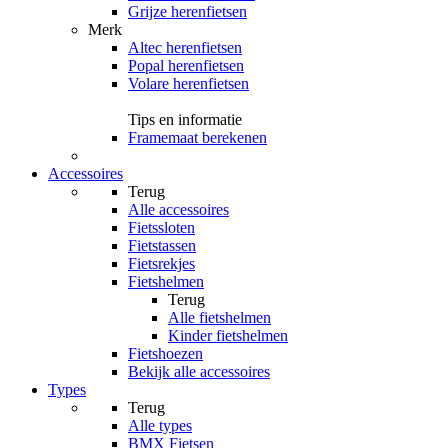
Grijze herenfietsen
Merk
Altec herenfietsen
Popal herenfietsen
Volare herenfietsen
Tips en informatie
Framemaat berekenen
Accessoires
Terug
Alle
accessoires
Fietssloten
Fietstassen
Fietsrekjes
Fietshelmen
Terug
Alle
fietshelmen
Kinder fietshelmen
Fietshoezen
Bekijk alle accessoires
Types
Terug
Alle
types
BMX Fietsen