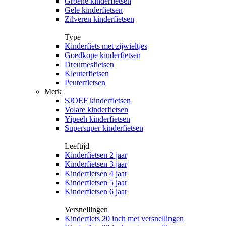
Groene kinderfietsen
Gele kinderfietsen
Zilveren kinderfietsen
Type
Kinderfiets met zijwieltjes
Goedkope kinderfietsen
Dreumesfietsen
Kleuterfietsen
Peuterfietsen
Merk
SJOEF kinderfietsen
Volare kinderfietsen
Yipeeh kinderfietsen
Supersuper kinderfietsen
Leeftijd
Kinderfietsen 2 jaar
Kinderfietsen 3 jaar
Kinderfietsen 4 jaar
Kinderfietsen 5 jaar
Kinderfietsen 6 jaar
Versnellingen
Kinderfiets 20 inch met versnellingen