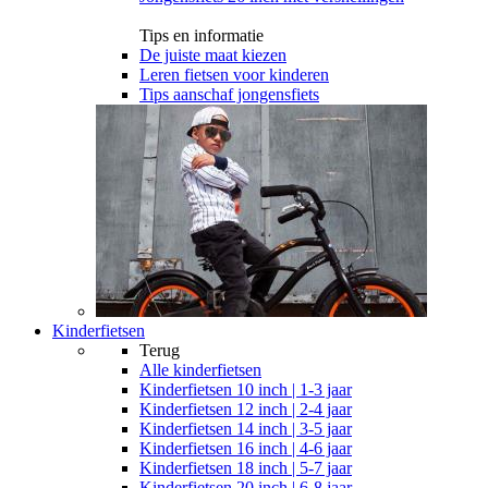
Tips en informatie
De juiste maat kiezen
Leren fietsen voor kinderen
Tips aanschaf jongensfiets
Kinderfietsen
Terug
Alle
kinderfietsen
Kinderfietsen 10 inch | 1-3 jaar
Kinderfietsen 12 inch | 2-4 jaar
Kinderfietsen 14 inch | 3-5 jaar
Kinderfietsen 16 inch | 4-6 jaar
Kinderfietsen 18 inch | 5-7 jaar
Kinderfietsen 20 inch | 6-8 jaar