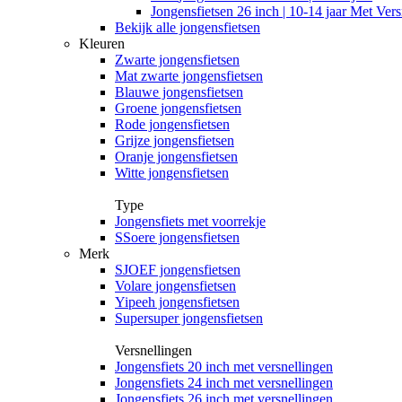
Jongensfietsen 26 inch | 10-14 jaar Met Vers
Bekijk alle jongensfietsen
Kleuren
Zwarte jongensfietsen
Mat zwarte jongensfietsen
Blauwe jongensfietsen
Groene jongensfietsen
Rode jongensfietsen
Grijze jongensfietsen
Oranje jongensfietsen
Witte jongensfietsen
Type
Jongensfiets met voorrekje
SSoere jongensfietsen
Merk
SJOEF jongensfietsen
Volare jongensfietsen
Yipeeh jongensfietsen
Supersuper jongensfietsen
Versnellingen
Jongensfiets 20 inch met versnellingen
Jongensfiets 24 inch met versnellingen
Jongensfiets 26 inch met versnellingen