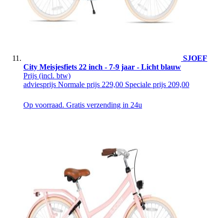
SJOEF
City Meisjesfiets 22 inch - 7-9 jaar - Licht blauw
Prijs
(incl. btw)
adviesprijs
Normale prijs
229,00
Speciale prijs
209,00
Op voorraad. Gratis verzending in 24u