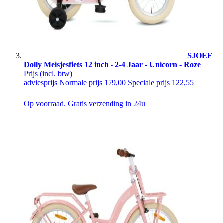
SJOEF
Dolly Meisjesfiets 12 inch - 2-4 Jaar - Unicorn - Roze
Prijs
(incl. btw)
adviesprijs
Normale prijs
179,00
Speciale prijs
122,55
Op voorraad. Gratis verzending in 24u