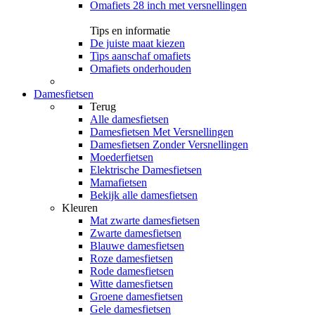
Omafiets 28 inch met versnellingen
Tips en informatie
De juiste maat kiezen
Tips aanschaf omafiets
Omafiets onderhouden
Damesfietsen
Terug
Alle
damesfietsen
Damesfietsen Met Versnellingen
Damesfietsen Zonder Versnellingen
Moederfietsen
Elektrische Damesfietsen
Mamafietsen
Bekijk alle damesfietsen
Kleuren
Mat zwarte damesfietsen
Zwarte damesfietsen
Blauwe damesfietsen
Roze damesfietsen
Rode damesfietsen
Witte damesfietsen
Groene damesfietsen
Gele damesfietsen