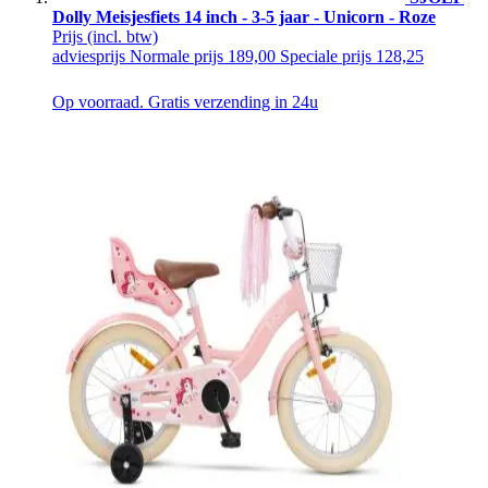
Dolly Meisjesfiets 14 inch - 3-5 jaar - Unicorn - Roze
Prijs
(incl. btw)
adviesprijs
Normale prijs
189,00
Speciale prijs
128,25
Op voorraad. Gratis verzending in 24u