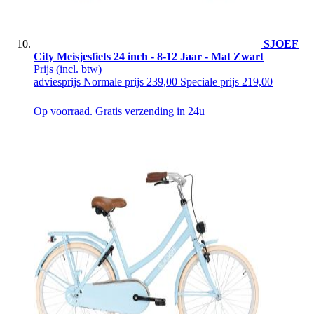
SJOEF
City Meisjesfiets 24 inch - 8-12 Jaar - Mat Zwart
Prijs
(incl. btw)
adviesprijs
Normale prijs
239,00
Speciale prijs
219,00
Op voorraad. Gratis verzending in 24u