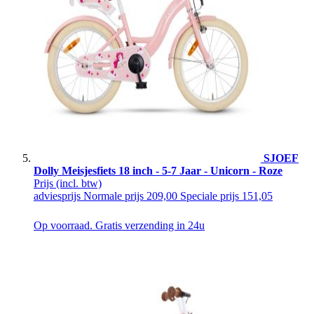
SJOEF
Dolly Meisjesfiets 18 inch - 5-7 Jaar - Unicorn - Roze
Prijs
(incl. btw)
adviesprijs
Normale prijs
209,00
Speciale prijs
151,05
Op voorraad. Gratis verzending in 24u