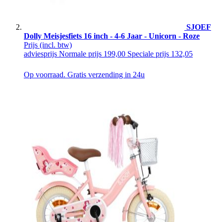
SJOEF
Dolly Meisjesfiets 16 inch - 4-6 Jaar - Unicorn - Roze
Prijs
(incl. btw)
adviesprijs
Normale prijs
199,00
Speciale prijs
132,05
Op voorraad. Gratis verzending in 24u