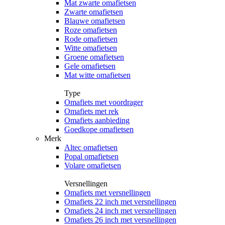
Mat zwarte omafietsen
Zwarte omafietsen
Blauwe omafietsen
Roze omafietsen
Rode omafietsen
Witte omafietsen
Groene omafietsen
Gele omafietsen
Mat witte omafietsen
Type
Omafiets met voordrager
Omafiets met rek
Omafiets aanbieding
Goedkope omafietsen
Merk
Altec omafietsen
Popal omafietsen
Volare omafietsen
Versnellingen
Omafiets met versnellingen
Omafiets 22 inch met versnellingen
Omafiets 24 inch met versnellingen
Omafiets 26 inch met versnellingen