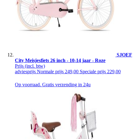
SJOEF
City Meisjesfiets 26 inch - 10-14 jaar - Roze
Prijs
(incl. btw)
adviesprijs
Normale prijs
249,00
Speciale prijs
229,00
Op voorraad. Gratis verzending in 24u