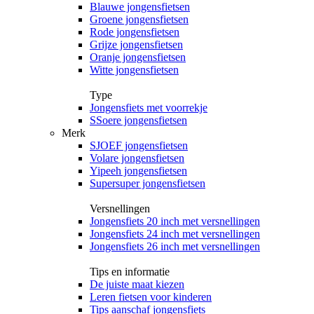
Blauwe jongensfietsen
Groene jongensfietsen
Rode jongensfietsen
Grijze jongensfietsen
Oranje jongensfietsen
Witte jongensfietsen
Type
Jongensfiets met voorrekje
SSoere jongensfietsen
Merk
SJOEF jongensfietsen
Volare jongensfietsen
Yipeeh jongensfietsen
Supersuper jongensfietsen
Versnellingen
Jongensfiets 20 inch met versnellingen
Jongensfiets 24 inch met versnellingen
Jongensfiets 26 inch met versnellingen
Tips en informatie
De juiste maat kiezen
Leren fietsen voor kinderen
Tips aanschaf jongensfiets