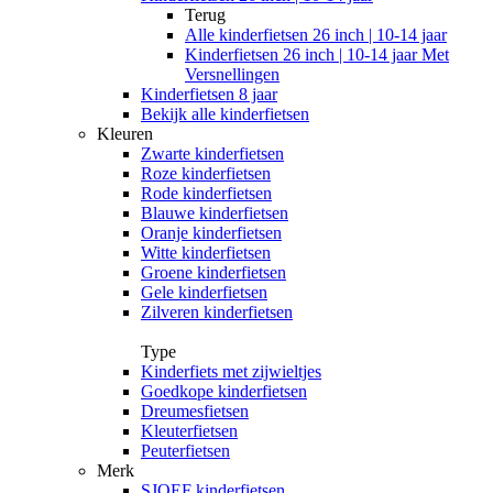
Terug
Alle
kinderfietsen 26 inch | 10-14 jaar
Kinderfietsen 26 inch | 10-14 jaar Met
Versnellingen
Kinderfietsen 8 jaar
Bekijk alle kinderfietsen
Kleuren
Zwarte kinderfietsen
Roze kinderfietsen
Rode kinderfietsen
Blauwe kinderfietsen
Oranje kinderfietsen
Witte kinderfietsen
Groene kinderfietsen
Gele kinderfietsen
Zilveren kinderfietsen
Type
Kinderfiets met zijwieltjes
Goedkope kinderfietsen
Dreumesfietsen
Kleuterfietsen
Peuterfietsen
Merk
SJOEF kinderfietsen