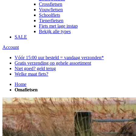
Crossfietsen
Vouwfietsen
Schoolfiets
Tienerfietsen
Fiets met lage instap
Bekijk alle types
SALE
Account
Vóór 15:00 uur besteld = vandaag verzonden*
Gratis verzending op gehele assortiment
Niet goed? geld terug
Welke maat fiets?
Home
Omafietsen