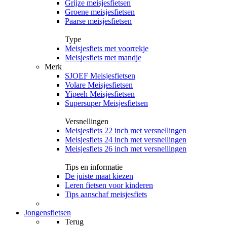
Grijze meisjesfietsen
Groene meisjesfietsen
Paarse meisjesfietsen
Type
Meisjesfiets met voorrekje
Meisjesfiets met mandje
Merk
SJOEF Meisjesfietsen
Volare Meisjesfietsen
Yipeeh Meisjesfietsen
Supersuper Meisjesfietsen
Versnellingen
Meisjesfiets 22 inch met versnellingen
Meisjesfiets 24 inch met versnellingen
Meisjesfiets 26 inch met versnellingen
Tips en informatie
De juiste maat kiezen
Leren fietsen voor kinderen
Tips aanschaf meisjesfiets
Jongensfietsen
Terug