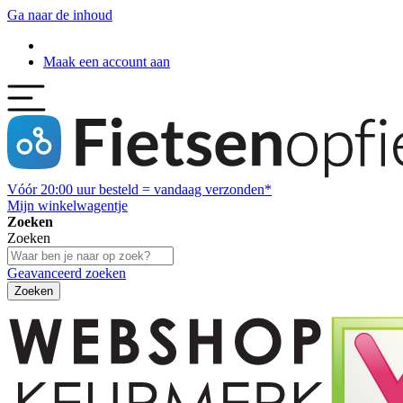
Ga naar de inhoud
Maak een account aan
Vóór
20:00
uur besteld = vandaag verzonden*
Mijn winkelwagentje
Zoeken
Zoeken
Geavanceerd zoeken
Zoeken