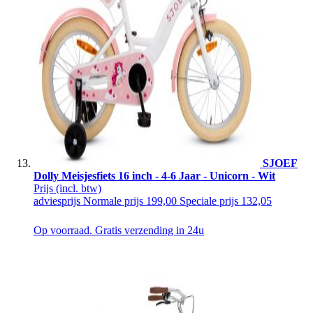
SJOEF
Dolly Meisjesfiets 16 inch - 4-6 Jaar - Unicorn - Wit
Prijs
(incl. btw)
adviesprijs
Normale prijs
199,00
Speciale prijs
132,05
Op voorraad. Gratis verzending in 24u