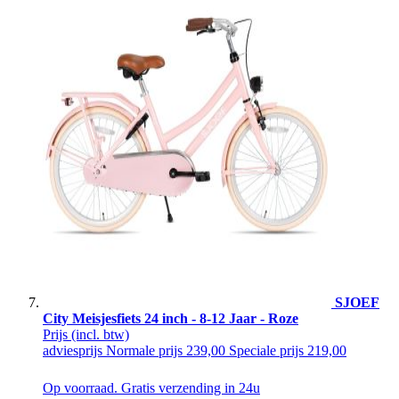
SJOEF
City Meisjesfiets 24 inch - 8-12 Jaar - Roze
Prijs
(incl. btw)
adviesprijs
Normale prijs
239,00
Speciale prijs
219,00
Op voorraad. Gratis verzending in 24u