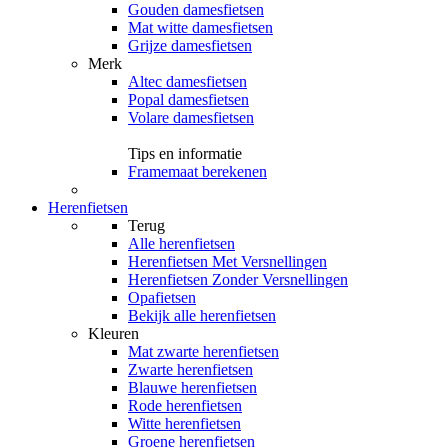
Gouden damesfietsen
Mat witte damesfietsen
Grijze damesfietsen
Merk
Altec damesfietsen
Popal damesfietsen
Volare damesfietsen
Tips en informatie
Framemaat berekenen
Herenfietsen
Terug
Alle
herenfietsen
Herenfietsen Met Versnellingen
Herenfietsen Zonder Versnellingen
Opafietsen
Bekijk alle herenfietsen
Kleuren
Mat zwarte herenfietsen
Zwarte herenfietsen
Blauwe herenfietsen
Rode herenfietsen
Witte herenfietsen
Groene herenfietsen