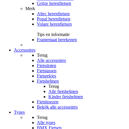
Grijze herenfietsen
Merk
Altec herenfietsen
Popal herenfietsen
Volare herenfietsen
Tips en informatie
Framemaat berekenen
Accessoires
Terug
Alle
accessoires
Fietssloten
Fietstassen
Fietsrekjes
Fietshelmen
Terug
Alle
fietshelmen
Kinder fietshelmen
Fietshoezen
Bekijk alle accessoires
Types
Terug
Alle
types
BMX Fietsen