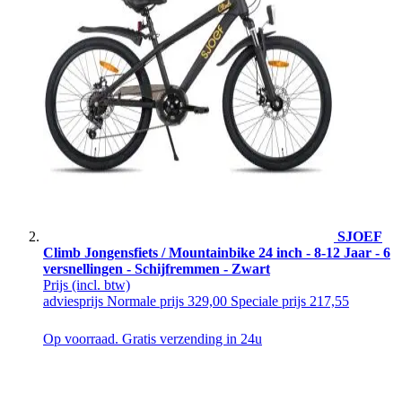
SJOEF
Climb Jongensfiets / Mountainbike 24 inch - 8-12 Jaar - 6
versnellingen - Schijfremmen - Zwart
Prijs
(incl. btw)
adviesprijs
Normale prijs
329,00
Speciale prijs
217,55
Op voorraad. Gratis verzending in 24u