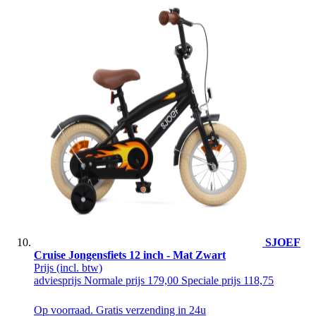
SJOEF
Cruise Jongensfiets 12 inch - Mat Zwart
Prijs
(incl. btw)
adviesprijs
Normale prijs
179,00
Speciale prijs
118,75
Op voorraad. Gratis verzending in 24u