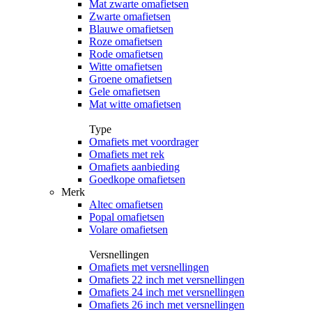
Mat zwarte omafietsen
Zwarte omafietsen
Blauwe omafietsen
Roze omafietsen
Rode omafietsen
Witte omafietsen
Groene omafietsen
Gele omafietsen
Mat witte omafietsen
Type
Omafiets met voordrager
Omafiets met rek
Omafiets aanbieding
Goedkope omafietsen
Merk
Altec omafietsen
Popal omafietsen
Volare omafietsen
Versnellingen
Omafiets met versnellingen
Omafiets 22 inch met versnellingen
Omafiets 24 inch met versnellingen
Omafiets 26 inch met versnellingen