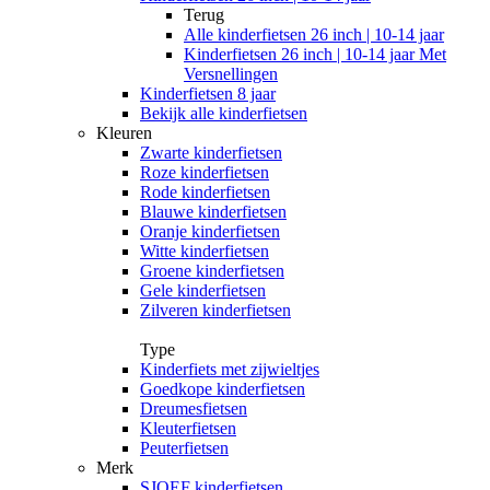
Terug
Alle
kinderfietsen 26 inch | 10-14 jaar
Kinderfietsen 26 inch | 10-14 jaar Met
Versnellingen
Kinderfietsen 8 jaar
Bekijk alle kinderfietsen
Kleuren
Zwarte kinderfietsen
Roze kinderfietsen
Rode kinderfietsen
Blauwe kinderfietsen
Oranje kinderfietsen
Witte kinderfietsen
Groene kinderfietsen
Gele kinderfietsen
Zilveren kinderfietsen
Type
Kinderfiets met zijwieltjes
Goedkope kinderfietsen
Dreumesfietsen
Kleuterfietsen
Peuterfietsen
Merk
SJOEF kinderfietsen