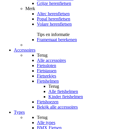
Grijze herenfietsen
Merk
Altec herenfietsen
Popal herenfietsen
Volare herenfietsen
Tips en informatie
Framemaat berekenen
Accessoires
Terug
Alle
accessoires
Fietssloten
Fietstassen
Fietsrekjes
Fietshelmen
Terug
Alle
fietshelmen
Kinder fietshelmen
Fietshoezen
Bekijk alle accessoires
Types
Terug
Alle
types
BMX Fietsen