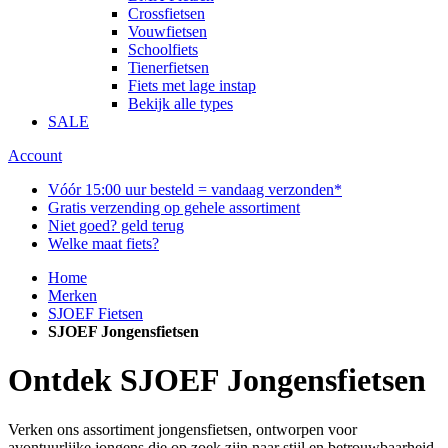
Crossfietsen
Vouwfietsen
Schoolfiets
Tienerfietsen
Fiets met lage instap
Bekijk alle types
SALE
Account
Vóór 15:00 uur besteld = vandaag verzonden*
Gratis verzending op gehele assortiment
Niet goed? geld terug
Welke maat fiets?
Home
Merken
SJOEF Fietsen
SJOEF Jongensfietsen
Ontdek SJOEF Jongensfietsen
Verken ons assortiment jongensfietsen, ontworpen voor
avontuurlijke jongens die op zoek zijn naar stijl en betrouwbaarheid.