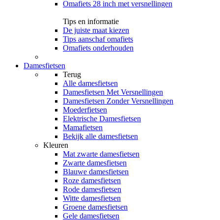
Omafiets 28 inch met versnellingen
Tips en informatie
De juiste maat kiezen
Tips aanschaf omafiets
Omafiets onderhouden
Damesfietsen
Terug
Alle
damesfietsen
Damesfietsen Met Versnellingen
Damesfietsen Zonder Versnellingen
Moederfietsen
Elektrische Damesfietsen
Mamafietsen
Bekijk alle damesfietsen
Kleuren
Mat zwarte damesfietsen
Zwarte damesfietsen
Blauwe damesfietsen
Roze damesfietsen
Rode damesfietsen
Witte damesfietsen
Groene damesfietsen
Gele damesfietsen