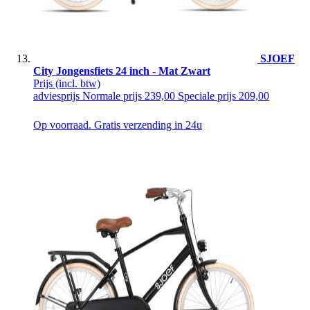
SJOEF
City Jongensfiets 24 inch - Mat Zwart
Prijs
(incl. btw)
adviesprijs
Normale prijs
239,00
Speciale prijs
209,00
Op voorraad. Gratis verzending in 24u