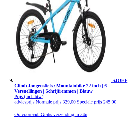
SJOEF
Climb Jongensfiets / Mountainbike 22 inch | 6
Versnellingen | Schrijfremmen | Blauw
Prijs
(incl. btw)
adviesprijs
Normale prijs
329,00
Speciale prijs
245,00
Op voorraad. Gratis verzending in 24u