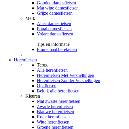
Gouden damesfietsen
Mat witte damesfietsen
Grijze damesfietsen
Merk
Altec damesfietsen
Popal damesfietsen
Volare damesfietsen
Tips en informatie
Framemaat berekenen
Herenfietsen
Terug
Alle
herenfietsen
Herenfietsen Met Versnellingen
Herenfietsen Zonder Versnellingen
Opafietsen
Bekijk alle herenfietsen
Kleuren
Mat zwarte herenfietsen
Zwarte herenfietsen
Blauwe herenfietsen
Rode herenfietsen
Witte herenfietsen
Groene herenfietsen