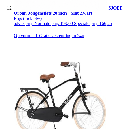
SJOEF
Urban Jongensfiets 20 inch - Mat Zwart
Prijs
(incl. btw)
adviesprijs
Normale prijs
199,00
Speciale prijs
166,25
Op voorraad. Gratis verzending in 24u