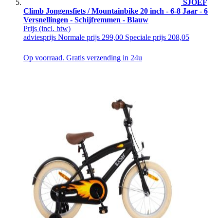
SJOEF
Climb Jongensfiets / Mountainbike 20 inch - 6-8 Jaar - 6
Versnellingen - Schijfremmen - Blauw
Prijs
(incl. btw)
adviesprijs
Normale prijs
299,00
Speciale prijs
208,05
Op voorraad. Gratis verzending in 24u