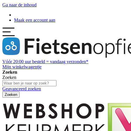
Ga naar de inhoud
Maak een account aan
Vóór
20:00
uur besteld = vandaag verzonden*
Mijn winkelwagentje
Zoeken
Zoeken
Geavanceerd zoeken
Zoeken