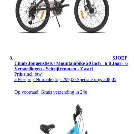
SJOEF
Climb Jongensfiets / Mountainbike 20 inch - 6-8 Jaar - 6
Versnellingen - Schrijfremmen - Zwart
Prijs
(incl. btw)
adviesprijs
Normale prijs
299,00
Speciale prijs
208,05
Op voorraad. Gratis verzending in 24u