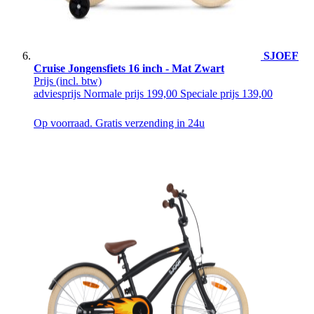
SJOEF
Cruise Jongensfiets 16 inch - Mat Zwart
Prijs
(incl. btw)
adviesprijs
Normale prijs
199,00
Speciale prijs
139,00
Op voorraad. Gratis verzending in 24u