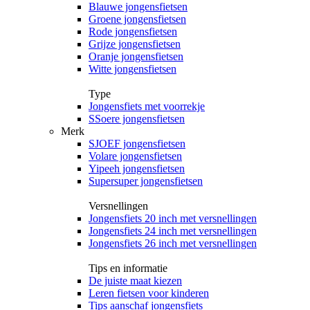
Blauwe jongensfietsen
Groene jongensfietsen
Rode jongensfietsen
Grijze jongensfietsen
Oranje jongensfietsen
Witte jongensfietsen
Type
Jongensfiets met voorrekje
SSoere jongensfietsen
Merk
SJOEF jongensfietsen
Volare jongensfietsen
Yipeeh jongensfietsen
Supersuper jongensfietsen
Versnellingen
Jongensfiets 20 inch met versnellingen
Jongensfiets 24 inch met versnellingen
Jongensfiets 26 inch met versnellingen
Tips en informatie
De juiste maat kiezen
Leren fietsen voor kinderen
Tips aanschaf jongensfiets