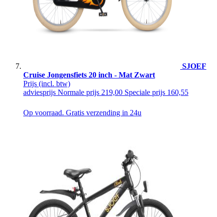
SJOEF
Cruise Jongensfiets 20 inch - Mat Zwart
Prijs
(incl. btw)
adviesprijs
Normale prijs
219,00
Speciale prijs
160,55
Op voorraad. Gratis verzending in 24u