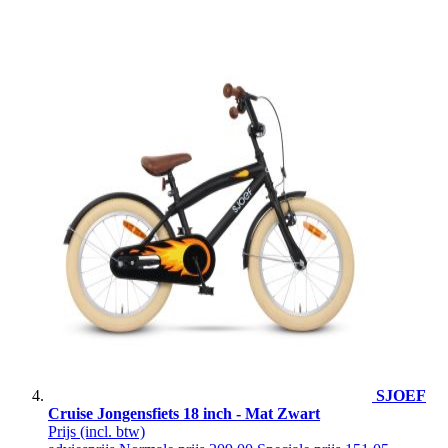
SJOEF
Cruise Jongensfiets 18 inch - Mat Zwart
Prijs
(incl. btw)