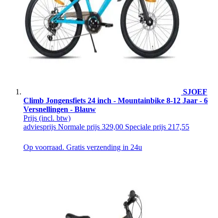
SJOEF
Climb Jongensfiets 24 inch - Mountainbike 8-12 Jaar - 6
Versnellingen - Blauw
Prijs
(incl. btw)
adviesprijs
Normale prijs
329,00
Speciale prijs
217,55
Op voorraad. Gratis verzending in 24u