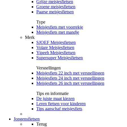
Grijze meisjesfietsen
Groene meisjesfietsen
Paarse meisjesfietsen
Type
Meisjesfiets met voorrekje
Meisjesfiets met mandje
Merk
SJOEF Meisjesfietsen
Volare Meisjesfietsen
Yipeeh Meisjesfietsen
Supersuper Meisjesfietsen
Versnellingen
Meisjesfiets 22 inch met versnellingen
Meisjesfiets 24 inch met versnellingen
Meisjesfiets 26 inch met versnellingen
Tips en informatie
De juiste maat kiezen
Leren fietsen voor kinderen
Tips aanschaf meisjesfiets
Jongensfietsen
Terug