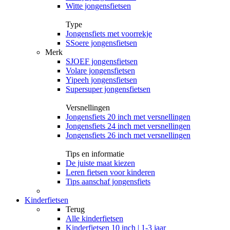
Witte jongensfietsen
Type
Jongensfiets met voorrekje
SSoere jongensfietsen
Merk
SJOEF jongensfietsen
Volare jongensfietsen
Yipeeh jongensfietsen
Supersuper jongensfietsen
Versnellingen
Jongensfiets 20 inch met versnellingen
Jongensfiets 24 inch met versnellingen
Jongensfiets 26 inch met versnellingen
Tips en informatie
De juiste maat kiezen
Leren fietsen voor kinderen
Tips aanschaf jongensfiets
Kinderfietsen
Terug
Alle
kinderfietsen
Kinderfietsen 10 inch | 1-3 jaar