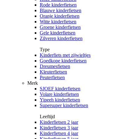
Rode kinderfietsen
Blauwe kinderfietsen
Oranje kinderfietsen
Witte kinderfietsen
Groene kinderfietsen
Gele kinderfietsen
Zilveren kinderfietsen
Type
Kinderfiets met zijwieltjes
Goedkope kinderfietsen
Dreumesfietsen
Kleuterfietsen
Peuterfietsen
Merk
SJOEF kinderfietsen
Volare kinderfietsen
Yipeeh kinderfietsen
Supersuper kinderfietsen
Leeftijd
Kinderfietsen 2 jaar
Kinderfietsen 3 jaar
Kinderfietsen 4 jaar
Kinderfietsen 5 jaar