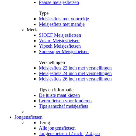
Paarse meisjesfietsen
Type
Meisjesfiets met voorrekje
Meisjesfiets met mandje
Merk
SJOEF Meisjesfietsen
Volare Meisjesfietsen
Yipeeh Meisjesfietsen
Supersuper Meisjesfietsen
Versnellingen
Meisjesfiets 22 inch met versnellingen
Meisjesfiets 24 inch met versnellingen
Meisjesfiets 26 inch met versnellingen
Tips en informatie
De juiste maat kiezen
Leren fietsen voor kinderen
Tips aanschaf meisjesfiets
Jongensfietsen
Terug
Alle
jongensfietsen
Jongensfietsen 12 inch | 2-4 jaar