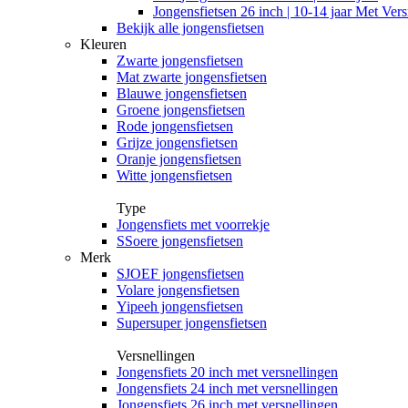
Jongensfietsen 26 inch | 10-14 jaar Met Vers
Bekijk alle jongensfietsen
Kleuren
Zwarte jongensfietsen
Mat zwarte jongensfietsen
Blauwe jongensfietsen
Groene jongensfietsen
Rode jongensfietsen
Grijze jongensfietsen
Oranje jongensfietsen
Witte jongensfietsen
Type
Jongensfiets met voorrekje
SSoere jongensfietsen
Merk
SJOEF jongensfietsen
Volare jongensfietsen
Yipeeh jongensfietsen
Supersuper jongensfietsen
Versnellingen
Jongensfiets 20 inch met versnellingen
Jongensfiets 24 inch met versnellingen
Jongensfiets 26 inch met versnellingen