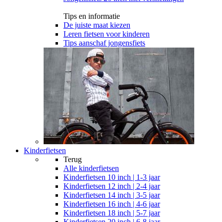
Tips en informatie
De juiste maat kiezen
Leren fietsen voor kinderen
Tips aanschaf jongensfiets
Kinderfietsen
Terug
Alle
kinderfietsen
Kinderfietsen 10 inch | 1-3 jaar
Kinderfietsen 12 inch | 2-4 jaar
Kinderfietsen 14 inch | 3-5 jaar
Kinderfietsen 16 inch | 4-6 jaar
Kinderfietsen 18 inch | 5-7 jaar
Kinderfietsen 20 inch | 6-8 jaar