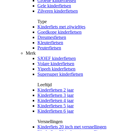
Groene kinderfietsen
Gele kinderfietsen
Zilveren kinderfietsen
Type
Kinderfiets met zijwieltjes
Goedkope kinderfietsen
Dreumesfietsen
Kleuterfietsen
Peuterfietsen
Merk
SJOEF kinderfietsen
Volare kinderfietsen
Yipeeh kinderfietsen
Supersuper kinderfietsen
Leeftijd
Kinderfietsen 2 jaar
Kinderfietsen 3 jaar
Kinderfietsen 4 jaar
Kinderfietsen 5 jaar
Kinderfietsen 6 jaar
Versnellingen
Kinderfiets 20 inch met versnellingen