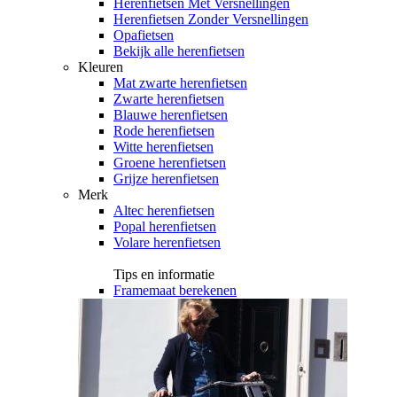
Herenfietsen Met Versnellingen
Herenfietsen Zonder Versnellingen
Opafietsen
Bekijk alle herenfietsen
Kleuren
Mat zwarte herenfietsen
Zwarte herenfietsen
Blauwe herenfietsen
Rode herenfietsen
Witte herenfietsen
Groene herenfietsen
Grijze herenfietsen
Merk
Altec herenfietsen
Popal herenfietsen
Volare herenfietsen
Tips en informatie
Framemaat berekenen