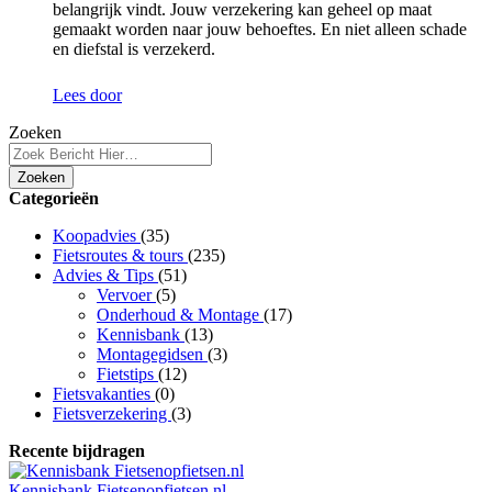
belangrijk vindt. Jouw verzekering kan geheel op maat
gemaakt worden naar jouw behoeftes. En niet alleen schade
en diefstal is verzekerd.
Lees door
Zoeken
Zoeken
Categorieën
Koopadvies
(35)
Fietsroutes & tours
(235)
Advies & Tips
(51)
Vervoer
(5)
Onderhoud & Montage
(17)
Kennisbank
(13)
Montagegidsen
(3)
Fietstips
(12)
Fietsvakanties
(0)
Fietsverzekering
(3)
Recente bijdragen
Kennisbank Fietsenopfietsen.nl