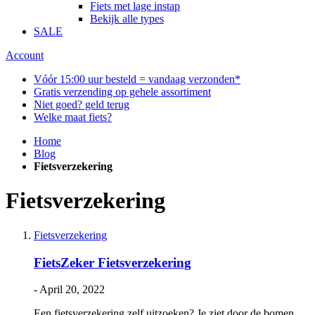
Fiets met lage instap
Bekijk alle types
SALE
Account
Vóór 15:00 uur besteld = vandaag verzonden*
Gratis verzending op gehele assortiment
Niet goed? geld terug
Welke maat fiets?
Home
Blog
Fietsverzekering
Fietsverzekering
Fietsverzekering
FietsZeker Fietsverzekering
-
April 20, 2022
Een fietsverzekering zelf uitzoeken? Je ziet door de bomen