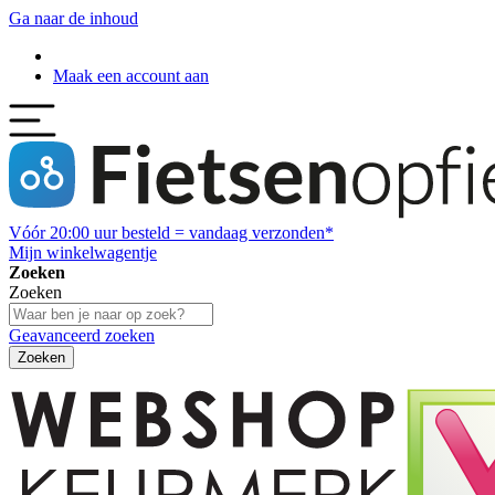
Ga naar de inhoud
Maak een account aan
Vóór
20:00
uur besteld = vandaag verzonden*
Mijn winkelwagentje
Zoeken
Zoeken
Geavanceerd zoeken
Zoeken