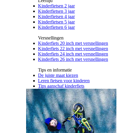
Leeftijd
Kinderfietsen 2 jaar
Kinderfietsen 3 jaar
Kinderfietsen 4 jaar
Kinderfietsen 5 jaar
Kinderfietsen 6 jaar
Versnellingen
Kinderfiets 20 inch met versnellingen
Kinderfiets 22 inch met versnellingen
Kinderfiets 24 inch met versnellingen
Kinderfiets 26 inch met versnellingen
Tips en informatie
De juiste maat kiezen
Leren fietsen voor kinderen
Tips aanschaf kinderfiets