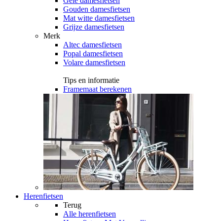
Gele damesfietsen
Gouden damesfietsen
Mat witte damesfietsen
Grijze damesfietsen
Merk
Altec damesfietsen
Popal damesfietsen
Volare damesfietsen
Tips en informatie
Framemaat berekenen
Herenfietsen
Terug
Alle
herenfietsen