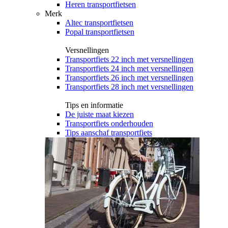
Heren transportfietsen
Merk
Altec transportfietsen
Popal transportfietsen
Versnellingen
Transportfiets 22 inch met versnellingen
Transportfiets 24 inch met versnellingen
Transportfiets 26 inch met versnellingen
Transportfiets 28 inch met versnellingen
Tips en informatie
De juiste maat kiezen
Transportfiets onderhouden
Tips aanschaf transportfiets