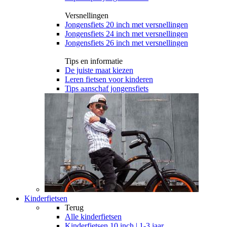
Versnellingen
Jongensfiets 20 inch met versnellingen
Jongensfiets 24 inch met versnellingen
Jongensfiets 26 inch met versnellingen
Tips en informatie
De juiste maat kiezen
Leren fietsen voor kinderen
Tips aanschaf jongensfiets
Kinderfietsen
Terug
Alle
kinderfietsen
Kinderfietsen 10 inch | 1-3 jaar