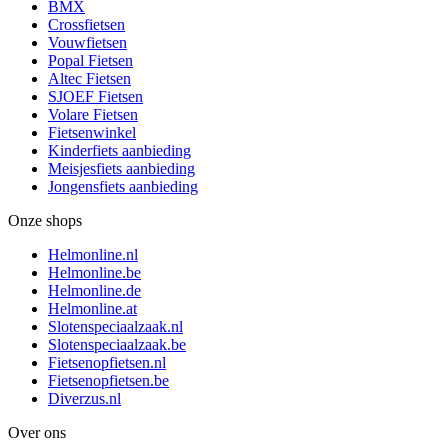
BMX
Crossfietsen
Vouwfietsen
Popal Fietsen
Altec Fietsen
SJOEF Fietsen
Volare Fietsen
Fietsenwinkel
Kinderfiets aanbieding
Meisjesfiets aanbieding
Jongensfiets aanbieding
Onze shops
Helmonline.nl
Helmonline.be
Helmonline.de
Helmonline.at
Slotenspeciaalzaak.nl
Slotenspeciaalzaak.be
Fietsenopfietsen.nl
Fietsenopfietsen.be
Diverzus.nl
Over ons