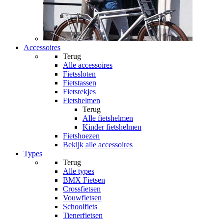
Accessoires
Terug
Alle
accessoires
Fietssloten
Fietstassen
Fietsrekjes
Fietshelmen
Terug
Alle
fietshelmen
Kinder fietshelmen
Fietshoezen
Bekijk alle accessoires
Types
Terug
Alle
types
BMX Fietsen
Crossfietsen
Vouwfietsen
Schoolfiets
Tienerfietsen