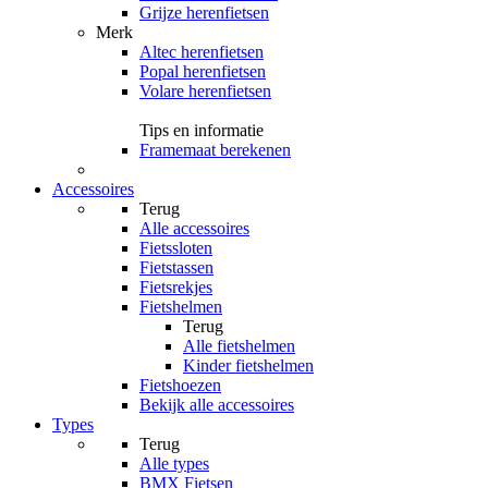
Grijze herenfietsen
Merk
Altec herenfietsen
Popal herenfietsen
Volare herenfietsen
Tips en informatie
Framemaat berekenen
Accessoires
Terug
Alle
accessoires
Fietssloten
Fietstassen
Fietsrekjes
Fietshelmen
Terug
Alle
fietshelmen
Kinder fietshelmen
Fietshoezen
Bekijk alle accessoires
Types
Terug
Alle
types
BMX Fietsen