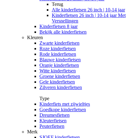
Terug
Alle
kinderfietsen 26 inch | 10-14 jaar
Kinderfietsen 26 inch | 10-14 jaar Met
Versnellingen
Kinderfietsen 8 jaar
Bekijk alle kinderfietsen
Kleuren
Zwarte kinderfietsen
Roze kinderfietsen
Rode kinderfietsen
Blauwe kinderfietsen
Oranje kinderfietsen
Witte kinderfietsen
Groene kinderfietsen
Gele kinderfietsen
Zilveren kinderfietsen
Type
Kinderfiets met zijwieltjes
Goedkope kinderfietsen
Dreumesfietsen
Kleuterfietsen
Peuterfietsen
Merk
SJOEF kinderfietsen