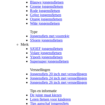
Blauwe jongensfietsen
Groene jongensfietsen
Rode jongensfietsen
Grijze jongensfietsen
Oranje jongensfietsen
Witte jongensfietsen
Type
Jongensfiets met voorrekje
SSoere jongensfietsen
Merk
SJOEF jongensfietsen
Volare jongensfietsen
Yipeeh jongensfietsen
Supersuper jongensfietsen
Versnellingen
Jongensfiets 20 inch met versnellingen
Jongensfiets 24 inch met versnellingen
Jongensfiets 26 inch met versnellingen
Tips en informatie
De juiste maat kiezen
Leren fietsen voor kinderen
Tips aanschaf jongensfiets