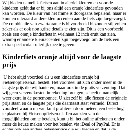
Wij bieden namelijk fietsen aan in allerlei kleuren en voor de
kinderen geldt dat er bij ons altijd een oranje kinderfiets gevonden
kan worden. De kleur van het frame is doorgaans bepalend, maar er
kunnen uiteraard andere kleuraccenten aan de fiets zijn toegevoegd.
De combinatie van zwart/oranje is bijvoorbeeld bijzonder stijlvol en
zeker als er ook nog grijze details te zien zijn. Dit is een voorbeeld,
zoals een oranje kinderfiets in wielmaat 12 inch eruit kan zien,
waarbij er andere kleuraccenten zijn toegevoegd om de fiets een
extra spectaculair uiterlijk mee te geven.
Kinderfiets oranje altijd voor de laagste
prijs
U hebt altijd voordeel als u een kinderfiets oranje bij
Fietsenopfietsen.nl bestelt. Het voordeel uit zich onder meer in de
laagste prijs die wij hanteren, maar ook in de gratis verzending. Dat
wij geen verzendkosten in rekening brengen, scheelt u namelijk
weer extra in de portemonnee. U ziet zelf bij alle fietsen de originele
prijs staan en de laagste prijs die daarnaast staat vermeld. Direct
voordeel waar u nu van kunt profiteren door meteen een bestelling
te plaatsen bij Fietsenopfietsen.nl. Ten aanzien van de
mogelijkheden om te betalen, kunt u bij het online afrekenen onder
meer de keuze maken voor het betalen via iDeal of PayPal. Er is
echter ook een andere betaalservice die wij bieden en dat is de