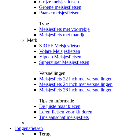
Grijze meisjesfietsen
Groene meisjesfietsen
Paarse meisjesfietsen
Type
Meisjesfiets met voorrekje
Meisjesfiets met mandje
Merk
SJOEF Meisjesfietsen
Volare Meisjesfietsen
Yipeeh Meisjesfietsen
Supersuper Meisjesfietsen
Versnellingen
Meisjesfiets 22 inch met versnellingen
Meisjesfiets 24 inch met versnellingen
Meisjesfiets 26 inch met versnellingen
Tips en informatie
De juiste maat kiezen
Leren fietsen voor kinderen
Tips aanschaf meisjesfiets
Jongensfietsen
Terug