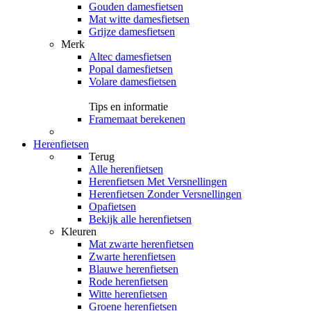
Gouden damesfietsen
Mat witte damesfietsen
Grijze damesfietsen
Merk
Altec damesfietsen
Popal damesfietsen
Volare damesfietsen
Tips en informatie
Framemaat berekenen
Herenfietsen
Terug
Alle
herenfietsen
Herenfietsen Met Versnellingen
Herenfietsen Zonder Versnellingen
Opafietsen
Bekijk alle herenfietsen
Kleuren
Mat zwarte herenfietsen
Zwarte herenfietsen
Blauwe herenfietsen
Rode herenfietsen
Witte herenfietsen
Groene herenfietsen