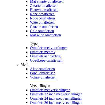
Mat zwarte omafietsen
Zwarte omafietsen
Blauwe omafietsen
Roze omafietsen
Rode omafietsen
Witte omafietsen
Groene omafietsen
Gele omafietsen
Mat witte omafietsen
Type
Omafiets met voordrager
Omafiets met rek
Omafiets aanbieding
Goedkope omafietsen
Merk
Altec omafietsen
Popal omafietsen
Volare omafietsen
Versnellingen
Omafiets met versnellingen
Omafiets 22 inch met versnellingen
Omafiets 24 inch met versnellingen
Omafiets 26 inch met versnellingen