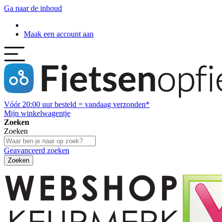
Ga naar de inhoud
Maak een account aan
Vóór
20:00
uur besteld = vandaag verzonden*
Mijn winkelwagentje
Zoeken
Zoeken
Geavanceerd zoeken
Zoeken