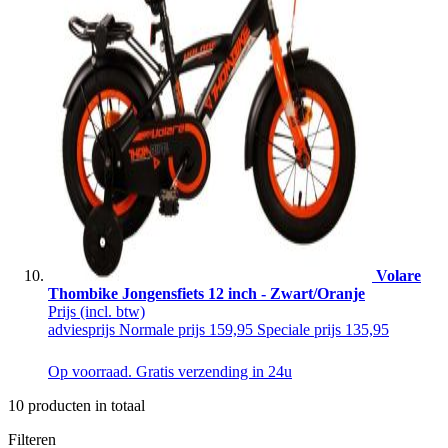
Volare
Thombike Jongensfiets 12 inch - Zwart/Oranje
Prijs
(incl. btw)
adviesprijs
Normale prijs
159,95
Speciale prijs
135,95
Op voorraad. Gratis verzending in 24u
10
producten in totaal
Filteren