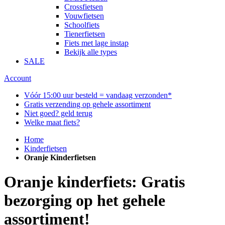
Crossfietsen
Vouwfietsen
Schoolfiets
Tienerfietsen
Fiets met lage instap
Bekijk alle types
SALE
Account
Vóór 15:00 uur besteld = vandaag verzonden*
Gratis verzending op gehele assortiment
Niet goed? geld terug
Welke maat fiets?
Home
Kinderfietsen
Oranje Kinderfietsen
Oranje kinderfiets: Gratis
bezorging op het gehele
assortiment!