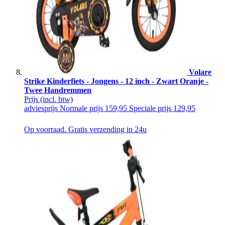
Volare
Strike Kinderfiets - Jongens - 12 inch - Zwart Oranje -
Twee Handremmen
Prijs
(incl. btw)
adviesprijs
Normale prijs
159,95
Speciale prijs
129,95
Op voorraad. Gratis verzending in 24u