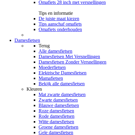
Omafiets 28 inch met versnellingen
Tips en informatie
De juiste maat kiezen
Tips aanschaf omafiets
Omafiets onderhouden
Damesfietsen
Terug
Alle
damesfietsen
Damesfietsen Met Versnellingen
Damesfietsen Zonder Versnellingen
Moederfietsen
Elektrische Damesfietsen
Mamafietsen
Bekijk alle damesfietsen
Kleuren
Mat zwarte damesfietsen
Zwarte damesfietsen
Blauwe damesfietsen
Roze damesfietsen
Rode damesfietsen
Witte damesfietsen
Groene damesfietsen
Gele damesfietsen