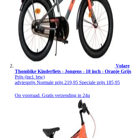
Volare
Thombike Kinderfiets - Jongens - 18 inch - Oranje Grijs
Prijs
(incl. btw)
adviesprijs
Normale prijs
219,95
Speciale prijs
185,95
Op voorraad. Gratis verzending in 24u