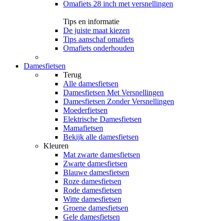
Omafiets 28 inch met versnellingen
Tips en informatie
De juiste maat kiezen
Tips aanschaf omafiets
Omafiets onderhouden
Damesfietsen
Terug
Alle
damesfietsen
Damesfietsen Met Versnellingen
Damesfietsen Zonder Versnellingen
Moederfietsen
Elektrische Damesfietsen
Mamafietsen
Bekijk alle damesfietsen
Kleuren
Mat zwarte damesfietsen
Zwarte damesfietsen
Blauwe damesfietsen
Roze damesfietsen
Rode damesfietsen
Witte damesfietsen
Groene damesfietsen
Gele damesfietsen