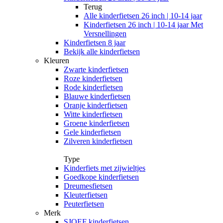
Terug
Alle
kinderfietsen 26 inch | 10-14 jaar
Kinderfietsen 26 inch | 10-14 jaar Met
Versnellingen
Kinderfietsen 8 jaar
Bekijk alle kinderfietsen
Kleuren
Zwarte kinderfietsen
Roze kinderfietsen
Rode kinderfietsen
Blauwe kinderfietsen
Oranje kinderfietsen
Witte kinderfietsen
Groene kinderfietsen
Gele kinderfietsen
Zilveren kinderfietsen
Type
Kinderfiets met zijwieltjes
Goedkope kinderfietsen
Dreumesfietsen
Kleuterfietsen
Peuterfietsen
Merk
SJOEF kinderfietsen