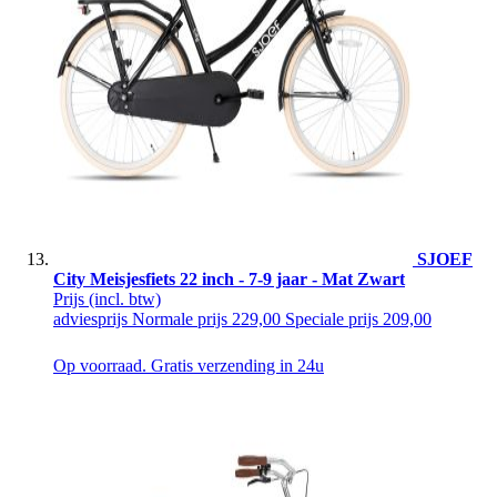
SJOEF
City Meisjesfiets 22 inch - 7-9 jaar - Mat Zwart
Prijs
(incl. btw)
adviesprijs
Normale prijs
229,00
Speciale prijs
209,00
Op voorraad. Gratis verzending in 24u