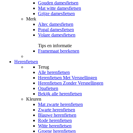
Gouden damesfietsen
Mat witte damesfietsen
Grijze damesfietsen
Merk
Altec damesfietsen
Popal damesfietsen
Volare damesfietsen
Tips en informatie
Framemaat berekenen
Herenfietsen
Terug
Alle
herenfietsen
Herenfietsen Met Versnellingen
Herenfietsen Zonder Versnellingen
Opafietsen
Bekijk alle herenfietsen
Kleuren
Mat zwarte herenfietsen
Zwarte herenfietsen
Blauwe herenfietsen
Rode herenfietsen
Witte herenfietsen
Groene herenfietsen