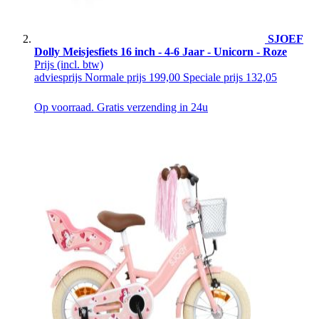
SJOEF
Dolly Meisjesfiets 16 inch - 4-6 Jaar - Unicorn - Roze
Prijs
(incl. btw)
adviesprijs
Normale prijs
199,00
Speciale prijs
132,05
Op voorraad. Gratis verzending in 24u