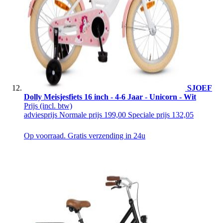
SJOEF
Dolly Meisjesfiets 16 inch - 4-6 Jaar - Unicorn - Wit
Prijs
(incl. btw)
adviesprijs
Normale prijs
199,00
Speciale prijs
132,05
Op voorraad. Gratis verzending in 24u