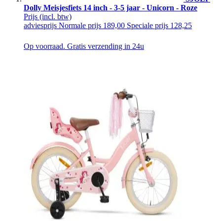
Dolly Meisjesfiets 14 inch - 3-5 jaar - Unicorn - Roze
Prijs
(incl. btw)
adviesprijs
Normale prijs
189,00
Speciale prijs
128,25
Op voorraad. Gratis verzending in 24u