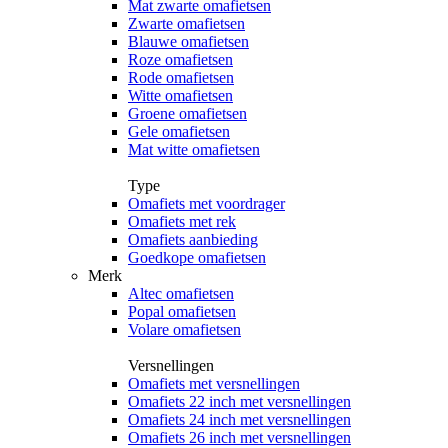
Mat zwarte omafietsen
Zwarte omafietsen
Blauwe omafietsen
Roze omafietsen
Rode omafietsen
Witte omafietsen
Groene omafietsen
Gele omafietsen
Mat witte omafietsen
Type
Omafiets met voordrager
Omafiets met rek
Omafiets aanbieding
Goedkope omafietsen
Merk
Altec omafietsen
Popal omafietsen
Volare omafietsen
Versnellingen
Omafiets met versnellingen
Omafiets 22 inch met versnellingen
Omafiets 24 inch met versnellingen
Omafiets 26 inch met versnellingen