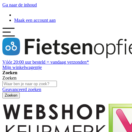
Ga naar de inhoud
Maak een account aan
Vóór
20:00
uur besteld = vandaag verzonden*
Mijn winkelwagentje
Zoeken
Zoeken
Geavanceerd zoeken
Zoeken