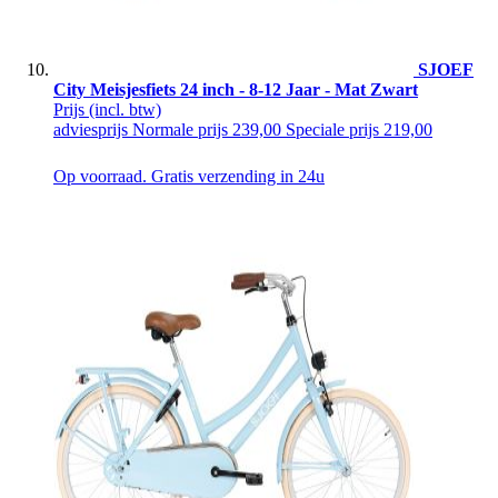
SJOEF
City Meisjesfiets 24 inch - 8-12 Jaar - Mat Zwart
Prijs
(incl. btw)
adviesprijs
Normale prijs
239,00
Speciale prijs
219,00
Op voorraad. Gratis verzending in 24u