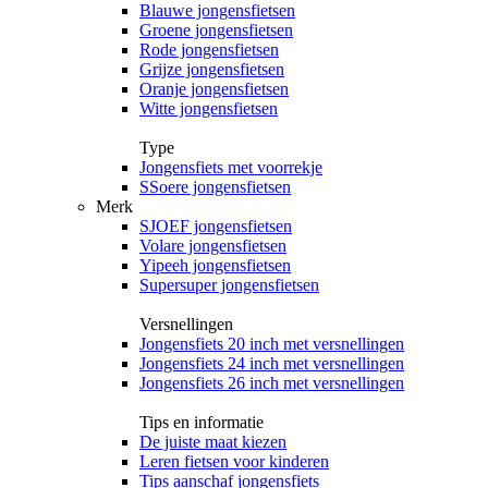
Blauwe jongensfietsen
Groene jongensfietsen
Rode jongensfietsen
Grijze jongensfietsen
Oranje jongensfietsen
Witte jongensfietsen
Type
Jongensfiets met voorrekje
SSoere jongensfietsen
Merk
SJOEF jongensfietsen
Volare jongensfietsen
Yipeeh jongensfietsen
Supersuper jongensfietsen
Versnellingen
Jongensfiets 20 inch met versnellingen
Jongensfiets 24 inch met versnellingen
Jongensfiets 26 inch met versnellingen
Tips en informatie
De juiste maat kiezen
Leren fietsen voor kinderen
Tips aanschaf jongensfiets