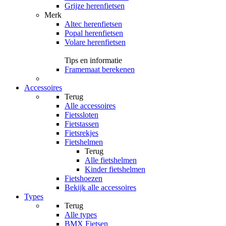
Grijze herenfietsen
Merk
Altec herenfietsen
Popal herenfietsen
Volare herenfietsen
Tips en informatie
Framemaat berekenen
Accessoires
Terug
Alle
accessoires
Fietssloten
Fietstassen
Fietsrekjes
Fietshelmen
Terug
Alle
fietshelmen
Kinder fietshelmen
Fietshoezen
Bekijk alle accessoires
Types
Terug
Alle
types
BMX Fietsen