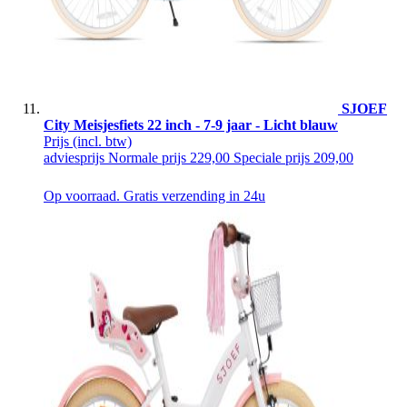
SJOEF
City Meisjesfiets 22 inch - 7-9 jaar - Licht blauw
Prijs
(incl. btw)
adviesprijs
Normale prijs
229,00
Speciale prijs
209,00
Op voorraad. Gratis verzending in 24u