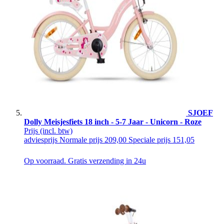
SJOEF
Dolly Meisjesfiets 18 inch - 5-7 Jaar - Unicorn - Roze
Prijs
(incl. btw)
adviesprijs
Normale prijs
209,00
Speciale prijs
151,05
Op voorraad. Gratis verzending in 24u