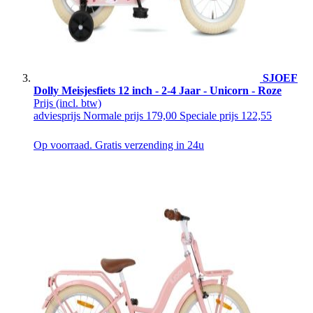
SJOEF
Dolly Meisjesfiets 12 inch - 2-4 Jaar - Unicorn - Roze
Prijs
(incl. btw)
adviesprijs
Normale prijs
179,00
Speciale prijs
122,55
Op voorraad. Gratis verzending in 24u