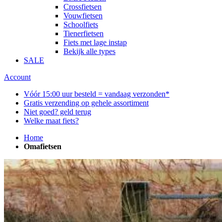
Crossfietsen
Vouwfietsen
Schoolfiets
Tienerfietsen
Fiets met lage instap
Bekijk alle types
SALE
Account
Vóór 15:00 uur besteld = vandaag verzonden*
Gratis verzending op gehele assortiment
Niet goed? geld terug
Welke maat fiets?
Home
Omafietsen