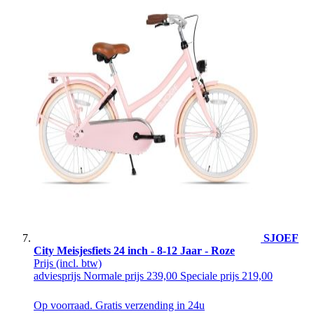
SJOEF
City Meisjesfiets 24 inch - 8-12 Jaar - Roze
Prijs
(incl. btw)
adviesprijs
Normale prijs
239,00
Speciale prijs
219,00
Op voorraad. Gratis verzending in 24u