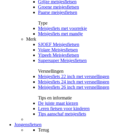
Grijze meisjesfietsen
Groene meisjesfietsen
Paarse meisjesfietsen
Type
Meisjesfiets met voorrekje
Meisjesfiets met mandje
Merk
SJOEF Meisjesfietsen
Volare Meisjesfietsen
Yipeeh Meisjesfietsen
Supersuper Meisjesfietsen
Versnellingen
Meisjesfiets 22 inch met versnellingen
Meisjesfiets 24 inch met versnellingen
Meisjesfiets 26 inch met versnellingen
Tips en informatie
De juiste maat kiezen
Leren fietsen voor kinderen
Tips aanschaf meisjesfiets
Jongensfietsen
Terug