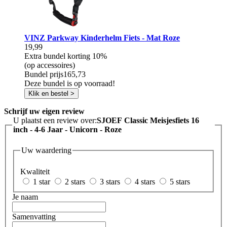
VINZ Parkway Kinderhelm Fiets - Mat Roze
19,99
Extra bundel korting
10%
(op accessoires)
Bundel prijs
165,73
Deze bundel is op voorraad!
Klik en bestel >
Schrijf uw eigen review
U plaatst een review over:
SJOEF Classic Meisjesfiets 16
inch - 4-6 Jaar - Unicorn - Roze
Uw waardering
Kwaliteit
1 star
2 stars
3 stars
4 stars
5 stars
Je naam
Samenvatting