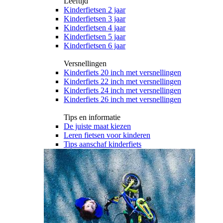
Leeftijd
Kinderfietsen 2 jaar
Kinderfietsen 3 jaar
Kinderfietsen 4 jaar
Kinderfietsen 5 jaar
Kinderfietsen 6 jaar
Versnellingen
Kinderfiets 20 inch met versnellingen
Kinderfiets 22 inch met versnellingen
Kinderfiets 24 inch met versnellingen
Kinderfiets 26 inch met versnellingen
Tips en informatie
De juiste maat kiezen
Leren fietsen voor kinderen
Tips aanschaf kinderfiets