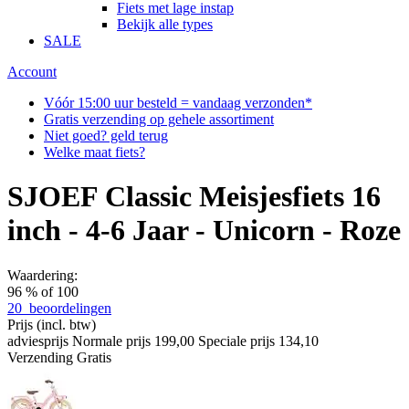
Fiets met lage instap
Bekijk alle types
SALE
Account
Vóór 15:00 uur besteld = vandaag verzonden*
Gratis verzending op gehele assortiment
Niet goed? geld terug
Welke maat fiets?
SJOEF Classic Meisjesfiets 16
inch - 4-6 Jaar - Unicorn - Roze
Waardering:
96
% of
100
20
beoordelingen
Prijs
(incl. btw)
adviesprijs
Normale prijs
199,00
Speciale prijs
134,10
Verzending
Gratis