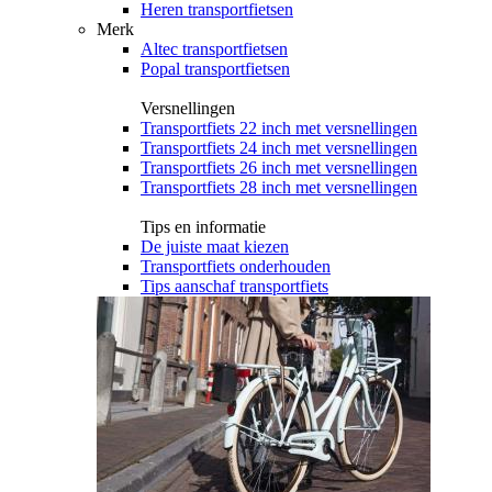
Heren transportfietsen
Merk
Altec transportfietsen
Popal transportfietsen
Versnellingen
Transportfiets 22 inch met versnellingen
Transportfiets 24 inch met versnellingen
Transportfiets 26 inch met versnellingen
Transportfiets 28 inch met versnellingen
Tips en informatie
De juiste maat kiezen
Transportfiets onderhouden
Tips aanschaf transportfiets