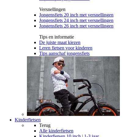
Versnellingen
Jongensfiets 20 inch met versnellingen
Jongensfiets 24 inch met versnellingen
Jongensfiets 26 inch met versnellingen
Tips en informatie
De juiste maat kiezen
Leren fietsen voor kinderen
Tips aanschaf jongensfiets
Kinderfietsen
Terug
Alle
kinderfietsen
Kinderfietsen 10 inch | 1-3 jaar