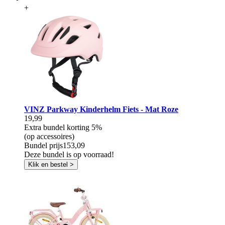
+
VINZ Parkway Kinderhelm Fiets - Mat Roze
19,99
Extra bundel korting
5%
(op accessoires)
Bundel prijs
153,09
Deze bundel is op voorraad!
Klik en bestel >