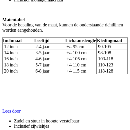
Matentabel
Voor de bepaling van de maat, kunnen de onderstaande richtlijnen
worden aangehouden.
Inchmaat
Leeftijd
Lichaamslengte
Kledingmaat
12 inch
2-4 jaar
+/- 95 cm
90-105
14 inch
3-5 jaar
+/- 100 cm
98-108
16 inch
4-6 jaar
+/- 105 cm
103-118
18 inch
5-7 jaar
+/- 110 cm
110-123
20 inch
6-8 jaar
+/- 115 cm
118-128
Lees door
Zadel en stuur in hoogte verstelbaar
Inclusief zijwieltjes