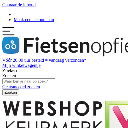
Ga naar de inhoud
Maak een account aan
Vóór
20:00
uur besteld = vandaag verzonden*
Mijn winkelwagentje
Zoeken
Zoeken
Geavanceerd zoeken
Zoeken