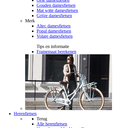
Gele damesfietsen
Gouden damesfietsen
Mat witte damesfietsen
Grijze damesfietsen
Merk
Altec damesfietsen
Popal damesfietsen
Volare damesfietsen
Tips en informatie
Framemaat berekenen
Herenfietsen
Terug
Alle
herenfietsen