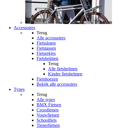
Accessoires
Terug
Alle
accessoires
Fietssloten
Fietstassen
Fietsrekjes
Fietshelmen
Terug
Alle
fietshelmen
Kinder fietshelmen
Fietshoezen
Bekijk alle accessoires
Types
Terug
Alle
types
BMX Fietsen
Crossfietsen
Vouwfietsen
Schoolfiets
Tienerfietsen