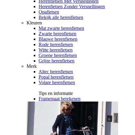
Herenfietsen Met Versnellingen
Herenfietsen Zonder Versnellingen
Opafietsen
Bekijk alle herenfietsen
Kleuren
Mat zwarte herenfietsen
Zwarte herenfietsen
Blauwe herenfietsen
Rode herenfietsen
Witte herenfietsen
Groene herenfietsen
Grijze herenfietsen
Merk
Altec herenfietsen
Popal herenfietsen
Volare herenfietsen
Tips en informatie
Framemaat berekenen