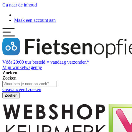
Ga naar de inhoud
Maak een account aan
Vóór
20:00
uur besteld = vandaag verzonden*
Mijn winkelwagentje
Zoeken
Zoeken
Geavanceerd zoeken
Zoeken