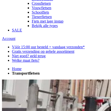
Crossfietsen
Vouwfietsen
Schoolfiets
Tienerfietsen
Fiets met lage instap
Bekijk alle types
SALE
Account
Vóór 15:00 uur besteld = vandaag verzonden*
Gratis verzending op gehele assortiment
Niet goed? geld terug
Welke maat fiets?
Home
Transportfietsen