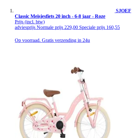
SJOEF
Classic Meisjesfiets 20 inch - 6-8 jaar - Roze
Prijs
(incl. btw)
adviesprijs
Normale prijs
229,00
Speciale prijs
160,55
Op voorraad. Gratis verzending in 24u