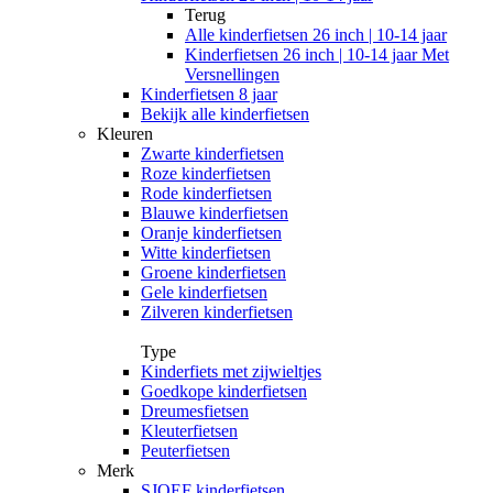
Terug
Alle
kinderfietsen 26 inch | 10-14 jaar
Kinderfietsen 26 inch | 10-14 jaar Met
Versnellingen
Kinderfietsen 8 jaar
Bekijk alle kinderfietsen
Kleuren
Zwarte kinderfietsen
Roze kinderfietsen
Rode kinderfietsen
Blauwe kinderfietsen
Oranje kinderfietsen
Witte kinderfietsen
Groene kinderfietsen
Gele kinderfietsen
Zilveren kinderfietsen
Type
Kinderfiets met zijwieltjes
Goedkope kinderfietsen
Dreumesfietsen
Kleuterfietsen
Peuterfietsen
Merk
SJOEF kinderfietsen