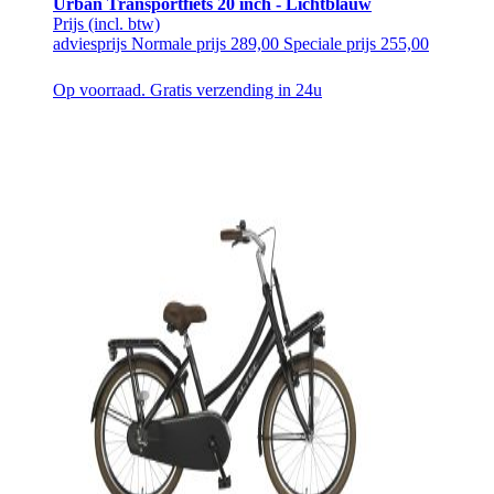
Urban Transportfiets 20 inch - Lichtblauw
Prijs
(incl. btw)
adviesprijs
Normale prijs
289,00
Speciale prijs
255,00
Op voorraad. Gratis verzending in 24u