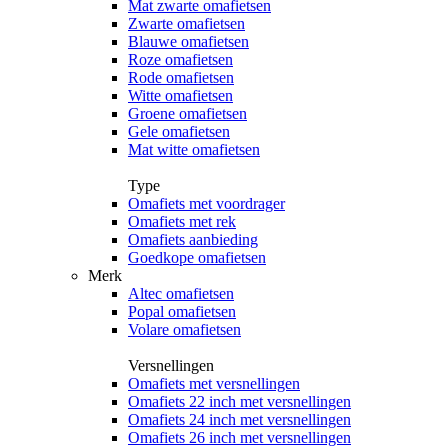
Mat zwarte omafietsen
Zwarte omafietsen
Blauwe omafietsen
Roze omafietsen
Rode omafietsen
Witte omafietsen
Groene omafietsen
Gele omafietsen
Mat witte omafietsen
Type
Omafiets met voordrager
Omafiets met rek
Omafiets aanbieding
Goedkope omafietsen
Merk
Altec omafietsen
Popal omafietsen
Volare omafietsen
Versnellingen
Omafiets met versnellingen
Omafiets 22 inch met versnellingen
Omafiets 24 inch met versnellingen
Omafiets 26 inch met versnellingen