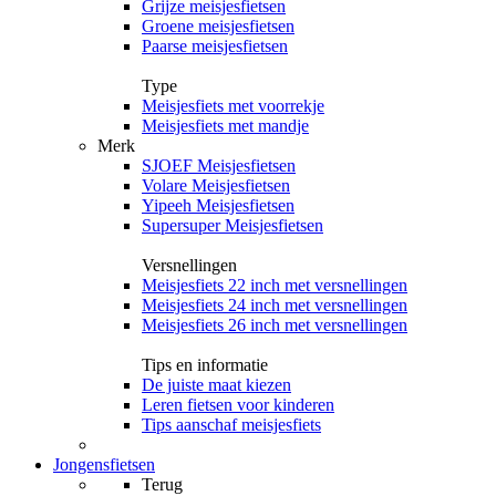
Grijze meisjesfietsen
Groene meisjesfietsen
Paarse meisjesfietsen
Type
Meisjesfiets met voorrekje
Meisjesfiets met mandje
Merk
SJOEF Meisjesfietsen
Volare Meisjesfietsen
Yipeeh Meisjesfietsen
Supersuper Meisjesfietsen
Versnellingen
Meisjesfiets 22 inch met versnellingen
Meisjesfiets 24 inch met versnellingen
Meisjesfiets 26 inch met versnellingen
Tips en informatie
De juiste maat kiezen
Leren fietsen voor kinderen
Tips aanschaf meisjesfiets
Jongensfietsen
Terug