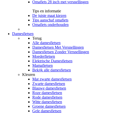
Omafiets 28 inch met versnellingen
Tips en informatie
De juiste maat kiezen
Tips aanschaf omafiets
Omafiets onderhouden
Damesfietsen
Terug
Alle
damesfietsen
Damesfietsen Met Versnellingen
Damesfietsen Zonder Versnellingen
Moederfietsen
Elektrische Damesfietsen
Mamafietsen
Bekijk alle damesfietsen
Kleuren
Mat zwarte damesfietsen
Zwarte damesfietsen
Blauwe damesfietsen
Roze damesfietsen
Rode damesfietsen
Witte damesfietsen
Groene damesfietsen
Gele damesfietsen