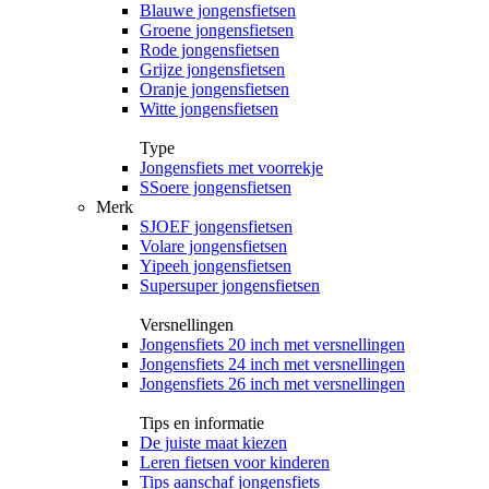
Blauwe jongensfietsen
Groene jongensfietsen
Rode jongensfietsen
Grijze jongensfietsen
Oranje jongensfietsen
Witte jongensfietsen
Type
Jongensfiets met voorrekje
SSoere jongensfietsen
Merk
SJOEF jongensfietsen
Volare jongensfietsen
Yipeeh jongensfietsen
Supersuper jongensfietsen
Versnellingen
Jongensfiets 20 inch met versnellingen
Jongensfiets 24 inch met versnellingen
Jongensfiets 26 inch met versnellingen
Tips en informatie
De juiste maat kiezen
Leren fietsen voor kinderen
Tips aanschaf jongensfiets