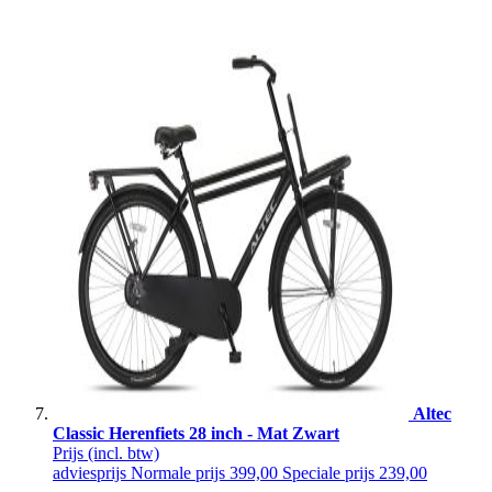
Altec
Classic Herenfiets 28 inch - Mat Zwart
Prijs
(incl. btw)
adviesprijs
Normale prijs
399,00
Speciale prijs
239,00