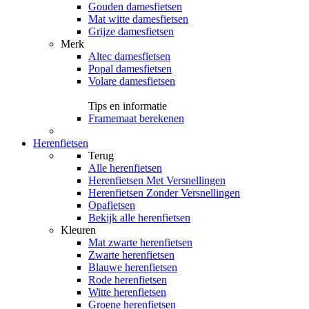
Gouden damesfietsen
Mat witte damesfietsen
Grijze damesfietsen
Merk
Altec damesfietsen
Popal damesfietsen
Volare damesfietsen
Tips en informatie
Framemaat berekenen
Herenfietsen
Terug
Alle
herenfietsen
Herenfietsen Met Versnellingen
Herenfietsen Zonder Versnellingen
Opafietsen
Bekijk alle herenfietsen
Kleuren
Mat zwarte herenfietsen
Zwarte herenfietsen
Blauwe herenfietsen
Rode herenfietsen
Witte herenfietsen
Groene herenfietsen