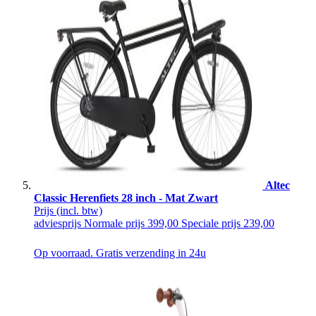
Altec
Classic Herenfiets 28 inch - Mat Zwart
Prijs
(incl. btw)
adviesprijs
Normale prijs
399,00
Speciale prijs
239,00
Op voorraad. Gratis verzending in 24u