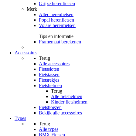
Grijze herenfietsen
Merk
Altec herenfietsen
Popal herenfietsen
Volare herenfietsen
Tips en informatie
Framemaat berekenen
Accessoires
Terug
Alle
accessoires
Fietssloten
Fietstassen
Fietsrekjes
Fietshelmen
Terug
Alle
fietshelmen
Kinder fietshelmen
Fietshoezen
Bekijk alle accessoires
Types
Terug
Alle
types
BMX Fietsen