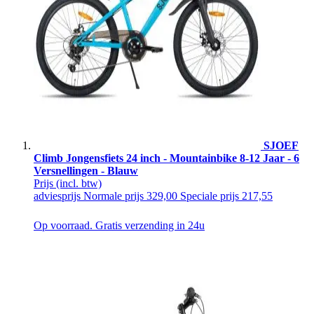
SJOEF
Climb Jongensfiets 24 inch - Mountainbike 8-12 Jaar - 6
Versnellingen - Blauw
Prijs
(incl. btw)
adviesprijs
Normale prijs
329,00
Speciale prijs
217,55
Op voorraad. Gratis verzending in 24u