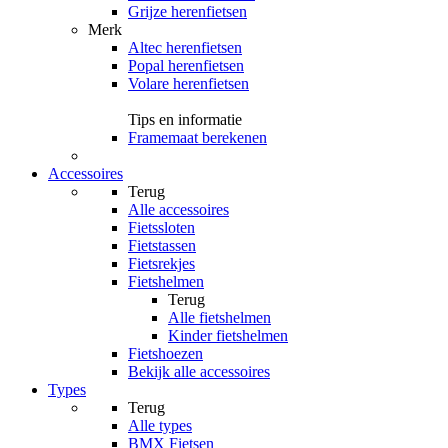
Grijze herenfietsen
Merk
Altec herenfietsen
Popal herenfietsen
Volare herenfietsen
Tips en informatie
Framemaat berekenen
Accessoires
Terug
Alle
accessoires
Fietssloten
Fietstassen
Fietsrekjes
Fietshelmen
Terug
Alle
fietshelmen
Kinder fietshelmen
Fietshoezen
Bekijk alle accessoires
Types
Terug
Alle
types
BMX Fietsen