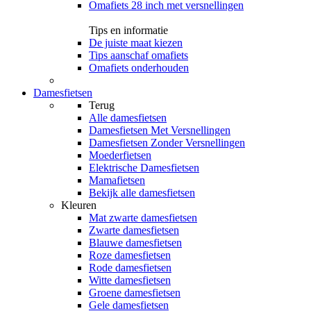
Omafiets 28 inch met versnellingen
Tips en informatie
De juiste maat kiezen
Tips aanschaf omafiets
Omafiets onderhouden
Damesfietsen
Terug
Alle
damesfietsen
Damesfietsen Met Versnellingen
Damesfietsen Zonder Versnellingen
Moederfietsen
Elektrische Damesfietsen
Mamafietsen
Bekijk alle damesfietsen
Kleuren
Mat zwarte damesfietsen
Zwarte damesfietsen
Blauwe damesfietsen
Roze damesfietsen
Rode damesfietsen
Witte damesfietsen
Groene damesfietsen
Gele damesfietsen