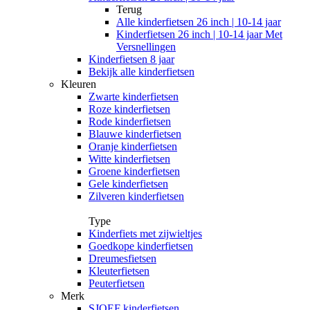
Terug
Alle
kinderfietsen 26 inch | 10-14 jaar
Kinderfietsen 26 inch | 10-14 jaar Met
Versnellingen
Kinderfietsen 8 jaar
Bekijk alle kinderfietsen
Kleuren
Zwarte kinderfietsen
Roze kinderfietsen
Rode kinderfietsen
Blauwe kinderfietsen
Oranje kinderfietsen
Witte kinderfietsen
Groene kinderfietsen
Gele kinderfietsen
Zilveren kinderfietsen
Type
Kinderfiets met zijwieltjes
Goedkope kinderfietsen
Dreumesfietsen
Kleuterfietsen
Peuterfietsen
Merk
SJOEF kinderfietsen