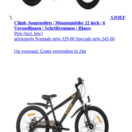
SJOEF
Climb Jongensfiets / Mountainbike 22 inch | 6
Versnellingen | Schrijfremmen | Blauw
Prijs
(incl. btw)
adviesprijs
Normale prijs
329,00
Speciale prijs
245,00
Op voorraad. Gratis verzending in 24u