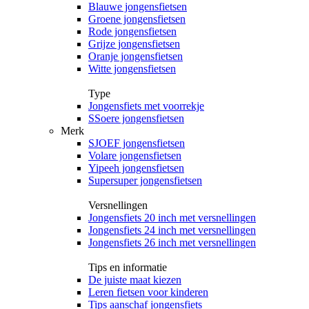
Blauwe jongensfietsen
Groene jongensfietsen
Rode jongensfietsen
Grijze jongensfietsen
Oranje jongensfietsen
Witte jongensfietsen
Type
Jongensfiets met voorrekje
SSoere jongensfietsen
Merk
SJOEF jongensfietsen
Volare jongensfietsen
Yipeeh jongensfietsen
Supersuper jongensfietsen
Versnellingen
Jongensfiets 20 inch met versnellingen
Jongensfiets 24 inch met versnellingen
Jongensfiets 26 inch met versnellingen
Tips en informatie
De juiste maat kiezen
Leren fietsen voor kinderen
Tips aanschaf jongensfiets