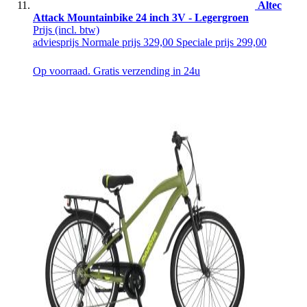
Altec
Attack Mountainbike 24 inch 3V - Legergroen
Prijs
(incl. btw)
adviesprijs
Normale prijs
329,00
Speciale prijs
299,00
Op voorraad. Gratis verzending in 24u