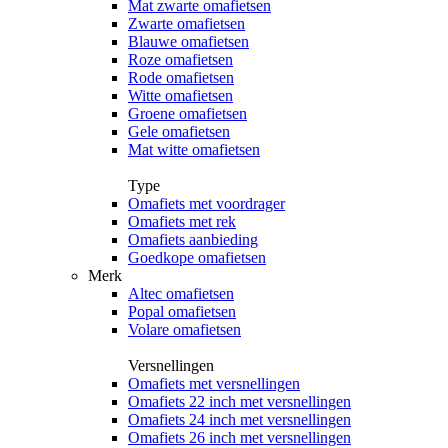
Mat zwarte omafietsen
Zwarte omafietsen
Blauwe omafietsen
Roze omafietsen
Rode omafietsen
Witte omafietsen
Groene omafietsen
Gele omafietsen
Mat witte omafietsen
Type
Omafiets met voordrager
Omafiets met rek
Omafiets aanbieding
Goedkope omafietsen
Merk
Altec omafietsen
Popal omafietsen
Volare omafietsen
Versnellingen
Omafiets met versnellingen
Omafiets 22 inch met versnellingen
Omafiets 24 inch met versnellingen
Omafiets 26 inch met versnellingen