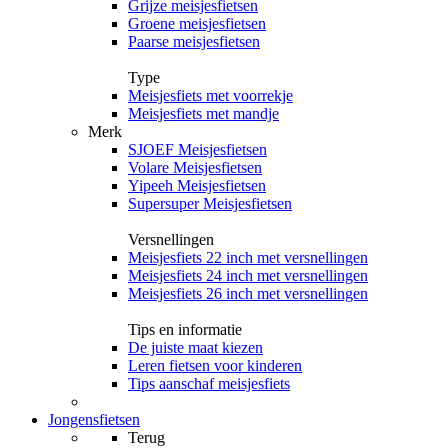
Grijze meisjesfietsen
Groene meisjesfietsen
Paarse meisjesfietsen
Type
Meisjesfiets met voorrekje
Meisjesfiets met mandje
Merk
SJOEF Meisjesfietsen
Volare Meisjesfietsen
Yipeeh Meisjesfietsen
Supersuper Meisjesfietsen
Versnellingen
Meisjesfiets 22 inch met versnellingen
Meisjesfiets 24 inch met versnellingen
Meisjesfiets 26 inch met versnellingen
Tips en informatie
De juiste maat kiezen
Leren fietsen voor kinderen
Tips aanschaf meisjesfiets
Jongensfietsen
Terug