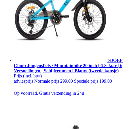
SJOEF
Climb Jongensfiets / Mountainbike 20 inch | 6-8 Jaar | 6
Versnellingen | Schijfremmen | Blauw (tweede kansje)
Prijs
(incl. btw)
adviesprijs
Normale prijs
299,00
Speciale prijs
199,00
Op voorraad. Gratis verzending in 24u