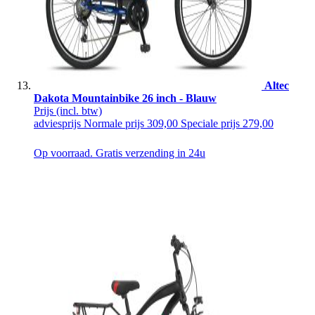
Altec
Dakota Mountainbike 26 inch - Blauw
Prijs
(incl. btw)
adviesprijs
Normale prijs
309,00
Speciale prijs
279,00
Op voorraad. Gratis verzending in 24u