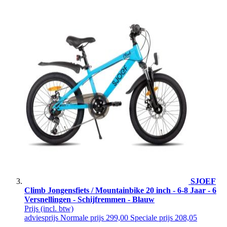
SJOEF
Climb Jongensfiets / Mountainbike 20 inch - 6-8 Jaar - 6
Versnellingen - Schijfremmen - Blauw
Prijs
(incl. btw)
adviesprijs
Normale prijs
299,00
Speciale prijs
208,05