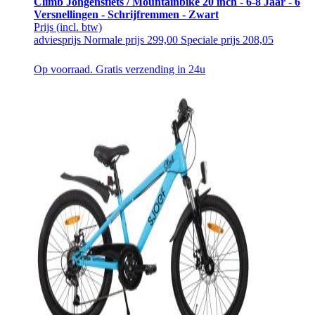
Climb Jongensfiets / Mountainbike 20 inch - 6-8 Jaar - 6
Versnellingen - Schrijfremmen - Zwart
Prijs
(incl. btw)
adviesprijs
Normale prijs
299,00
Speciale prijs
208,05
Op voorraad. Gratis verzending in 24u