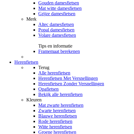
Gouden damesfietsen
Mat witte damesfietsen
Grijze damesfietsen
Merk
Altec damesfietsen
Popal damesfietsen
Volare damesfietsen
Tips en informatie
Framemaat berekenen
Herenfietsen
Terug
Alle
herenfietsen
Herenfietsen Met Versnellingen
Herenfietsen Zonder Versnellingen
Opafietsen
Bekijk alle herenfietsen
Kleuren
Mat zwarte herenfietsen
Zwarte herenfietsen
Blauwe herenfietsen
Rode herenfietsen
Witte herenfietsen
Groene herenfietsen