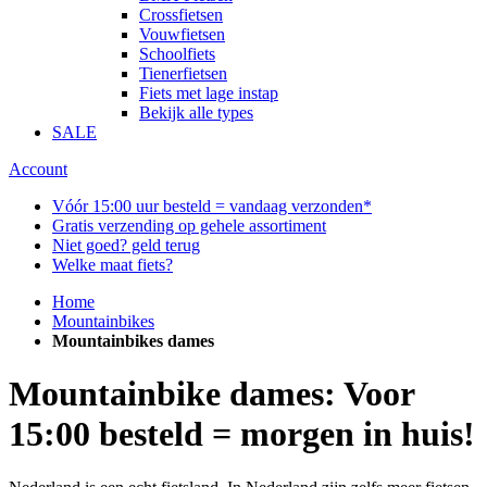
Crossfietsen
Vouwfietsen
Schoolfiets
Tienerfietsen
Fiets met lage instap
Bekijk alle types
SALE
Account
Vóór 15:00 uur besteld = vandaag verzonden*
Gratis verzending op gehele assortiment
Niet goed? geld terug
Welke maat fiets?
Home
Mountainbikes
Mountainbikes dames
Mountainbike dames: Voor
15:00 besteld = morgen in huis!