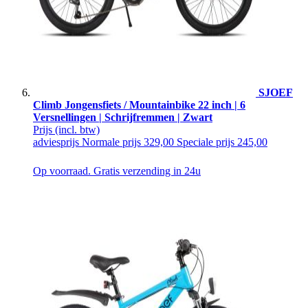
SJOEF
Climb Jongensfiets / Mountainbike 22 inch | 6
Versnellingen | Schrijfremmen | Zwart
Prijs
(incl. btw)
adviesprijs
Normale prijs
329,00
Speciale prijs
245,00
Op voorraad. Gratis verzending in 24u