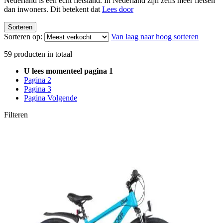
Nederland is een echt fietsland. In Nederland zijn zelfs meer fietsen
dan inwoners. Dit betekent dat
Lees door
Sorteren
Sorteren op:
Van laag naar hoog sorteren
59
producten in totaal
U lees momenteel pagina
1
Pagina
2
Pagina
3
Pagina
Volgende
Filteren