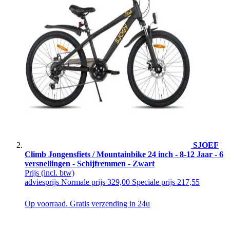
SJOEF
Climb Jongensfiets / Mountainbike 24 inch - 8-12 Jaar - 6
versnellingen - Schijfremmen - Zwart
Prijs
(incl. btw)
adviesprijs
Normale prijs
329,00
Speciale prijs
217,55
Op voorraad. Gratis verzending in 24u