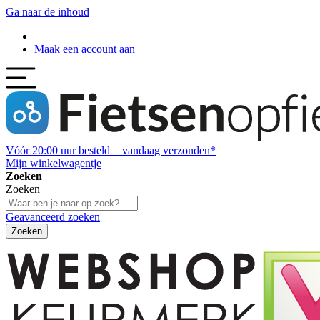
Ga naar de inhoud
Maak een account aan
Vóór
20:00
uur besteld = vandaag verzonden*
Mijn winkelwagentje
Zoeken
Zoeken
Geavanceerd zoeken
Zoeken