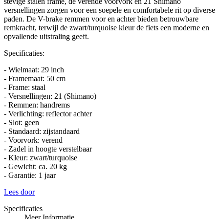
stevige stalen frame, de verende voorvork en 21 Shimano
versnellingen zorgen voor een soepele en comfortabele rit op diverse
paden. De V-brake remmen voor en achter bieden betrouwbare
remkracht, terwijl de zwart/turquoise kleur de fiets een moderne en
opvallende uitstraling geeft.
Specificaties:
- Wielmaat: 29 inch
- Framemaat: 50 cm
- Frame: staal
- Versnellingen: 21 (Shimano)
- Remmen: handrems
- Verlichting: reflector achter
- Slot: geen
- Standaard: zijstandaard
- Voorvork: verend
- Zadel in hoogte verstelbaar
- Kleur: zwart/turquoise
- Gewicht: ca. 20 kg
- Garantie: 1 jaar
Lees door
Specificaties
Meer Informatie