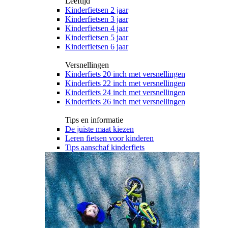
Leeftijd
Kinderfietsen 2 jaar
Kinderfietsen 3 jaar
Kinderfietsen 4 jaar
Kinderfietsen 5 jaar
Kinderfietsen 6 jaar
Versnellingen
Kinderfiets 20 inch met versnellingen
Kinderfiets 22 inch met versnellingen
Kinderfiets 24 inch met versnellingen
Kinderfiets 26 inch met versnellingen
Tips en informatie
De juiste maat kiezen
Leren fietsen voor kinderen
Tips aanschaf kinderfiets