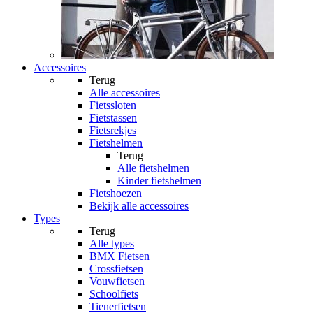
Accessoires
Terug
Alle
accessoires
Fietssloten
Fietstassen
Fietsrekjes
Fietshelmen
Terug
Alle
fietshelmen
Kinder fietshelmen
Fietshoezen
Bekijk alle accessoires
Types
Terug
Alle
types
BMX Fietsen
Crossfietsen
Vouwfietsen
Schoolfiets
Tienerfietsen