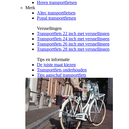
Heren transportfietsen
Merk
Altec transportfietsen
Popal transportfietsen
Versnellingen
Transportfiets 22 inch met versnellingen
Transportfiets 24 inch met versnellingen
Transportfiets 26 inch met versnellingen
Transportfiets 28 inch met versnellingen
Tips en informatie
De juiste maat kiezen
Transportfiets onderhouden
Tips aanschaf transportfiets