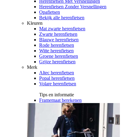
Herenfietsen Met Versnellingen
Herenfietsen Zonder Versnellingen
Opafietsen
Bekijk alle herenfietsen
Kleuren
Mat zwarte herenfietsen
Zwarte herenfietsen
Blauwe herenfietsen
Rode herenfietsen
Witte herenfietsen
Groene herenfietsen
Grijze herenfietsen
Merk
Altec herenfietsen
Popal herenfietsen
Volare herenfietsen
Tips en informatie
Framemaat berekenen