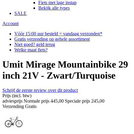
Fiets met lage instap
Bekijk alle types
SALE
Account
Vóór 15:00 uur besteld = vandaag verzonden*
Gratis verzending op gehele assortiment
Niet goed? geld terug
Welke maat fiets?
Umit Mirage Mountainbike 29
inch 21V - Zwart/Turquoise
Schrijf de eerste review over dit product
Prijs
(incl. btw)
adviesprijs
Normale prijs
445,00
Speciale prijs
245,00
Verzending
Gratis