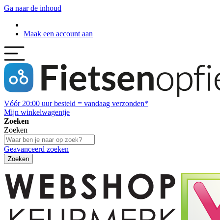
Ga naar de inhoud
Maak een account aan
Vóór
20:00
uur besteld = vandaag verzonden*
Mijn winkelwagentje
Zoeken
Zoeken
Geavanceerd zoeken
Zoeken