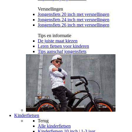
Versnellingen
Jongensfiets 20 inch met versnellingen
Jongensfiets 24 inch met versnellingen
Jongensfiets 26 inch met versnellingen
Tips en informatie
De juiste maat kiezen
Leren fietsen voor kinderen
Tips aanschaf jongensfiets
Kinderfietsen
Terug
Alle
kinderfietsen
Kinderfietsen 10 inch | 1-3 jaar