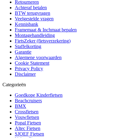
Retourneren
Achteraf betalen
BTW terugvragen
Veelgestelde vragen
Kennisbank
Framemaat & Inchmaat bepalen
Montagehandleiding
FietsZeker (fietsverzekering)
Staffelkorting
Garantie
Algemene voorwaarden
Cookie Statement
Privacy Policy
Disclaimer
Categorieën
Goedkope Kinderfietsen
Beachcruisers
BMX
Crossfietsen
Vouwfietsen
Popal Fietsen
Altec Fietsen
SJOEF Fietsen