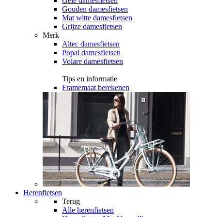
Gele damesfietsen
Gouden damesfietsen
Mat witte damesfietsen
Grijze damesfietsen
Merk
Altec damesfietsen
Popal damesfietsen
Volare damesfietsen
Tips en informatie
Framemaat berekenen
Herenfietsen
Terug
Alle
herenfietsen