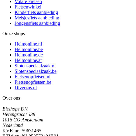
Volare Fietsen
Fietsenwinkel
Kinderfiets aanbieding
Meisjesfiets aanbieding
Jongensfiets aanbieding
Onze shops
Helmonline.nl
Helmonline.be
Helmonline.de
Helmonline.at
Slotenspeciaalzaak.nl
Slotenspeciaalzaak.be
Fietsenopfietsen.nl
Fietsenopfietsen.be
Diverzus.nl
Over ons
Bisshops B.V.
Herengracht 338
1016 CG Amsterdam
Nederland
KVK nr.: 59631465