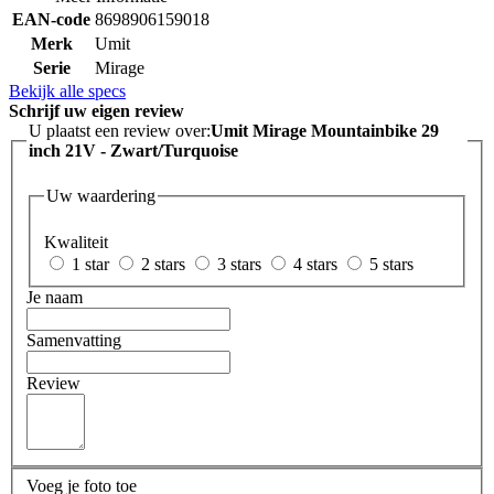
EAN-code
8698906159018
Merk
Umit
Serie
Mirage
Bekijk alle specs
Schrijf uw eigen review
U plaatst een review over:
Umit Mirage Mountainbike 29
inch 21V - Zwart/Turquoise
Uw waardering
Kwaliteit
1 star
2 stars
3 stars
4 stars
5 stars
Je naam
Samenvatting
Review
Voeg je foto toe