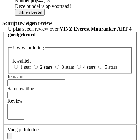
Bundel prijs
47,59
Deze bundel is op voorraad!
Klik en bestel
Schrijf uw eigen review
U plaatst een review over:
VINZ Everest Muuranker ART 4
goedgekeurd
Uw waardering
Kwaliteit
1 star
2 stars
3 stars
4 stars
5 stars
Je naam
Samenvatting
Review
Voeg je foto toe