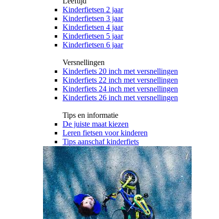
Leeftijd
Kinderfietsen 2 jaar
Kinderfietsen 3 jaar
Kinderfietsen 4 jaar
Kinderfietsen 5 jaar
Kinderfietsen 6 jaar
Versnellingen
Kinderfiets 20 inch met versnellingen
Kinderfiets 22 inch met versnellingen
Kinderfiets 24 inch met versnellingen
Kinderfiets 26 inch met versnellingen
Tips en informatie
De juiste maat kiezen
Leren fietsen voor kinderen
Tips aanschaf kinderfiets