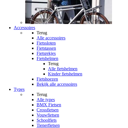
Accessoires
Terug
Alle
accessoires
Fietssloten
Fietstassen
Fietsrekjes
Fietshelmen
Terug
Alle
fietshelmen
Kinder fietshelmen
Fietshoezen
Bekijk alle accessoires
Types
Terug
Alle
types
BMX Fietsen
Crossfietsen
Vouwfietsen
Schoolfiets
Tienerfietsen