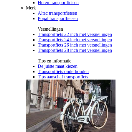
Heren transportfietsen
Merk
Altec transportfietsen
Popal transportfietsen
Versnellingen
Transportfiets 22 inch met versnellingen
Transportfiets 24 inch met versnellingen
Transportfiets 26 inch met versnellingen
Transportfiets 28 inch met versnellingen
Tips en informatie
De juiste maat kiezen
Transportfiets onderhouden
Tips aanschaf transportfiets