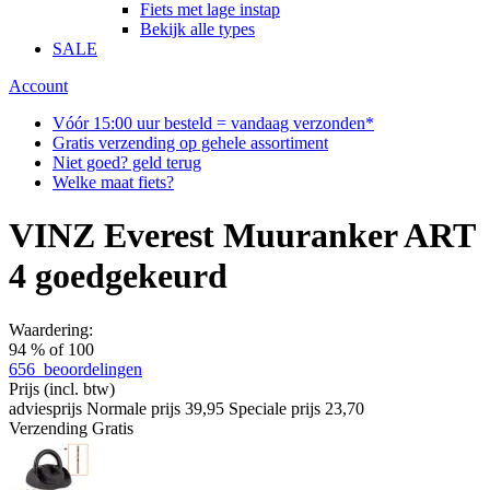
Fiets met lage instap
Bekijk alle types
SALE
Account
Vóór 15:00 uur besteld = vandaag verzonden*
Gratis verzending op gehele assortiment
Niet goed? geld terug
Welke maat fiets?
VINZ Everest Muuranker ART
4 goedgekeurd
Waardering:
94
% of
100
656
beoordelingen
Prijs
(incl. btw)
adviesprijs
Normale prijs
39,95
Speciale prijs
23,70
Verzending
Gratis