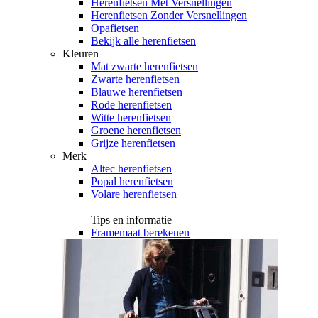
Herenfietsen Met Versnellingen
Herenfietsen Zonder Versnellingen
Opafietsen
Bekijk alle herenfietsen
Kleuren
Mat zwarte herenfietsen
Zwarte herenfietsen
Blauwe herenfietsen
Rode herenfietsen
Witte herenfietsen
Groene herenfietsen
Grijze herenfietsen
Merk
Altec herenfietsen
Popal herenfietsen
Volare herenfietsen
Tips en informatie
Framemaat berekenen