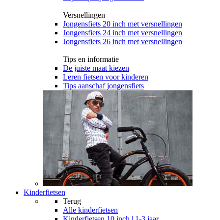
Versnellingen
Jongensfiets 20 inch met versnellingen
Jongensfiets 24 inch met versnellingen
Jongensfiets 26 inch met versnellingen
Tips en informatie
De juiste maat kiezen
Leren fietsen voor kinderen
Tips aanschaf jongensfiets
Kinderfietsen
Terug
Alle
kinderfietsen
Kinderfietsen 10 inch | 1-3 jaar