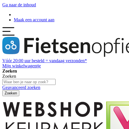
Ga naar de inhoud
Maak een account aan
Vóór
20:00
uur besteld = vandaag verzonden*
Mijn winkelwagentje
Zoeken
Zoeken
Geavanceerd zoeken
Zoeken