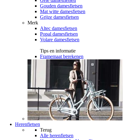
Gele damesfietsen
Gouden damesfietsen
Mat witte damesfietsen
Grijze damesfietsen
Merk
Altec damesfietsen
Popal damesfietsen
Volare damesfietsen
Tips en informatie
Framemaat berekenen
Herenfietsen
Terug
Alle
herenfietsen