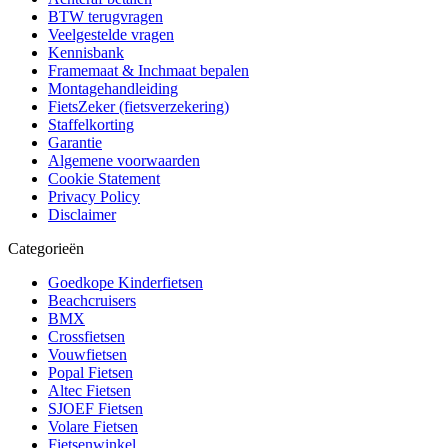
BTW terugvragen
Veelgestelde vragen
Kennisbank
Framemaat & Inchmaat bepalen
Montagehandleiding
FietsZeker (fietsverzekering)
Staffelkorting
Garantie
Algemene voorwaarden
Cookie Statement
Privacy Policy
Disclaimer
Categorieën
Goedkope Kinderfietsen
Beachcruisers
BMX
Crossfietsen
Vouwfietsen
Popal Fietsen
Altec Fietsen
SJOEF Fietsen
Volare Fietsen
Fietsenwinkel