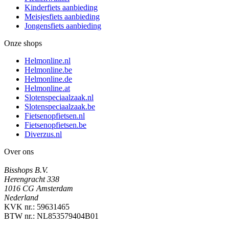
Kinderfiets aanbieding
Meisjesfiets aanbieding
Jongensfiets aanbieding
Onze shops
Helmonline.nl
Helmonline.be
Helmonline.de
Helmonline.at
Slotenspeciaalzaak.nl
Slotenspeciaalzaak.be
Fietsenopfietsen.nl
Fietsenopfietsen.be
Diverzus.nl
Over ons
Bisshops B.V.
Herengracht 338
1016 CG Amsterdam
Nederland
KVK nr.: 59631465
BTW nr.: NL853579404B01