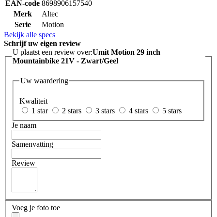
EAN-code
8698906157540
Merk
Altec
Serie
Motion
Bekijk alle specs
Schrijf uw eigen review
U plaatst een review over:
Umit Motion 29 inch
Mountainbike 21V - Zwart/Geel
Uw waardering
Kwaliteit
1 star
2 stars
3 stars
4 stars
5 stars
Je naam
Samenvatting
Review
Voeg je foto toe