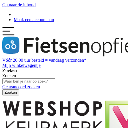
Ga naar de inhoud
Maak een account aan
Vóór
20:00
uur besteld = vandaag verzonden*
Mijn winkelwagentje
Zoeken
Zoeken
Geavanceerd zoeken
Zoeken