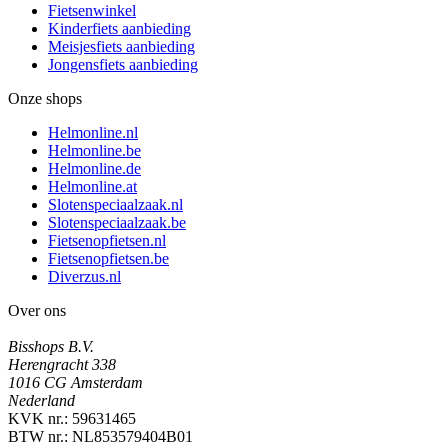
Fietsenwinkel
Kinderfiets aanbieding
Meisjesfiets aanbieding
Jongensfiets aanbieding
Onze shops
Helmonline.nl
Helmonline.be
Helmonline.de
Helmonline.at
Slotenspeciaalzaak.nl
Slotenspeciaalzaak.be
Fietsenopfietsen.nl
Fietsenopfietsen.be
Diverzus.nl
Over ons
Bisshops B.V.
Herengracht 338
1016 CG Amsterdam
Nederland
KVK nr.: 59631465
BTW nr.: NL853579404B01