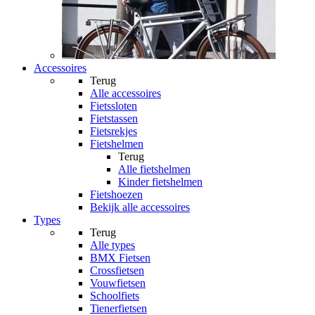
Accessoires
Terug
Alle
accessoires
Fietssloten
Fietstassen
Fietsrekjes
Fietshelmen
Terug
Alle
fietshelmen
Kinder fietshelmen
Fietshoezen
Bekijk alle accessoires
Types
Terug
Alle
types
BMX Fietsen
Crossfietsen
Vouwfietsen
Schoolfiets
Tienerfietsen