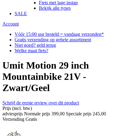
Fiets met lage instap
Bekijk alle types
SALE
Account
Vóór 15:00 uur besteld = vandaag verzonden*
Gratis verzending op gehele assortiment
Niet goed? geld terug
Welke maat fiets?
Umit Motion 29 inch
Mountainbike 21V -
Zwart/Geel
Schrijf de eerste review over dit product
Prijs
(incl. btw)
adviesprijs
Normale prijs
399,00
Speciale prijs
245,00
Verzending
Gratis