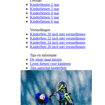
Leeftijd
Kinderfietsen 2 jaar
Kinderfietsen 3 jaar
Kinderfietsen 4 jaar
Kinderfietsen 5 jaar
Kinderfietsen 6 jaar
Versnellingen
Kinderfiets 20 inch met versnellingen
Kinderfiets 22 inch met versnellingen
Kinderfiets 24 inch met versnellingen
Kinderfiets 26 inch met versnellingen
Tips en informatie
De juiste maat kiezen
Leren fietsen voor kinderen
Tips aanschaf kinderfiets