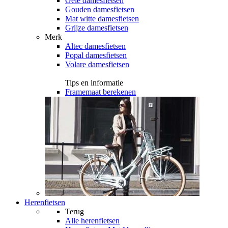
Gele damesfietsen
Gouden damesfietsen
Mat witte damesfietsen
Grijze damesfietsen
Merk
Altec damesfietsen
Popal damesfietsen
Volare damesfietsen
Tips en informatie
Framemaat berekenen
Herenfietsen
Terug
Alle
herenfietsen