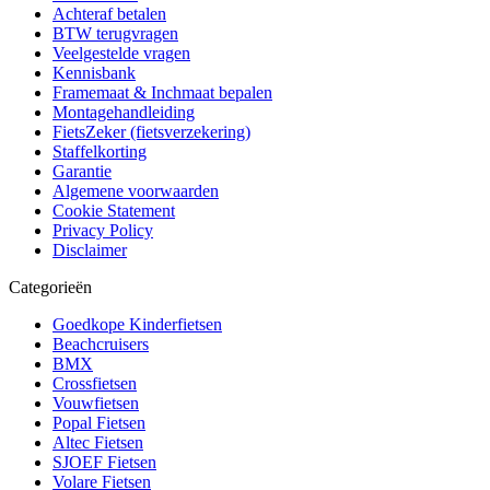
Achteraf betalen
BTW terugvragen
Veelgestelde vragen
Kennisbank
Framemaat & Inchmaat bepalen
Montagehandleiding
FietsZeker (fietsverzekering)
Staffelkorting
Garantie
Algemene voorwaarden
Cookie Statement
Privacy Policy
Disclaimer
Categorieën
Goedkope Kinderfietsen
Beachcruisers
BMX
Crossfietsen
Vouwfietsen
Popal Fietsen
Altec Fietsen
SJOEF Fietsen
Volare Fietsen