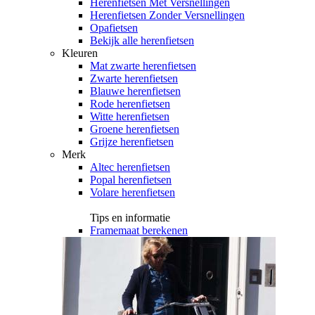
Herenfietsen Met Versnellingen
Herenfietsen Zonder Versnellingen
Opafietsen
Bekijk alle herenfietsen
Kleuren
Mat zwarte herenfietsen
Zwarte herenfietsen
Blauwe herenfietsen
Rode herenfietsen
Witte herenfietsen
Groene herenfietsen
Grijze herenfietsen
Merk
Altec herenfietsen
Popal herenfietsen
Volare herenfietsen
Tips en informatie
Framemaat berekenen