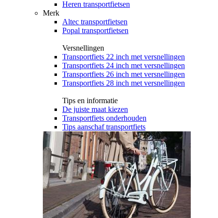
Heren transportfietsen
Merk
Altec transportfietsen
Popal transportfietsen
Versnellingen
Transportfiets 22 inch met versnellingen
Transportfiets 24 inch met versnellingen
Transportfiets 26 inch met versnellingen
Transportfiets 28 inch met versnellingen
Tips en informatie
De juiste maat kiezen
Transportfiets onderhouden
Tips aanschaf transportfiets