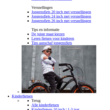
Versnellingen
Jongensfiets 20 inch met versnellingen
Jongensfiets 24 inch met versnellingen
Jongensfiets 26 inch met versnellingen
Tips en informatie
De juiste maat kiezen
Leren fietsen voor kinderen
Tips aanschaf jongensfiets
Kinderfietsen
Terug
Alle
kinderfietsen
Kinderfietsen 10 inch | 1-3 jaar