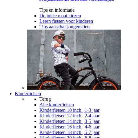
Tips en informatie
De juiste maat kiezen
Leren fietsen voor kinderen
Tips aanschaf jongensfiets
Kinderfietsen
Terug
Alle
kinderfietsen
Kinderfietsen 10 inch | 1-3 jaar
Kinderfietsen 12 inch | 2-4 jaar
Kinderfietsen 14 inch | 3-5 jaar
Kinderfietsen 16 inch | 4-6 jaar
Kinderfietsen 18 inch | 5-7 jaar
Kinderfietsen 20 inch | 6-8 jaar