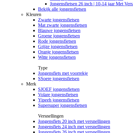
Jongensfietsen 26 inch | 10-14 jaar Met Vers
Bekijk alle jongensfietsen
Kleuren
Zwarte jongensfietsen
Mat zwarte jongensfietsen
Blauwe jongensfietsen
Groene jongensfietsen
Rode jongensfietsen
Grijze jongensfietsen
Oranje jongensfietsen
Witte jongensfietsen
Type
Jongensfiets met voorrekje
SSoere jongensfietsen
Merk
SJOEF jongensfietsen
Volare jongensfietsen
Yipeeh jongensfietsen
Supersuper jongensfietsen
Versnellingen
Jongensfiets 20 inch met versnellingen
Jongensfiets 24 inch met versnellingen
Jongensfiets 26 inch met versnellingen