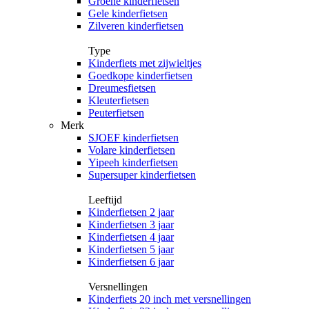
Groene kinderfietsen
Gele kinderfietsen
Zilveren kinderfietsen
Type
Kinderfiets met zijwieltjes
Goedkope kinderfietsen
Dreumesfietsen
Kleuterfietsen
Peuterfietsen
Merk
SJOEF kinderfietsen
Volare kinderfietsen
Yipeeh kinderfietsen
Supersuper kinderfietsen
Leeftijd
Kinderfietsen 2 jaar
Kinderfietsen 3 jaar
Kinderfietsen 4 jaar
Kinderfietsen 5 jaar
Kinderfietsen 6 jaar
Versnellingen
Kinderfiets 20 inch met versnellingen