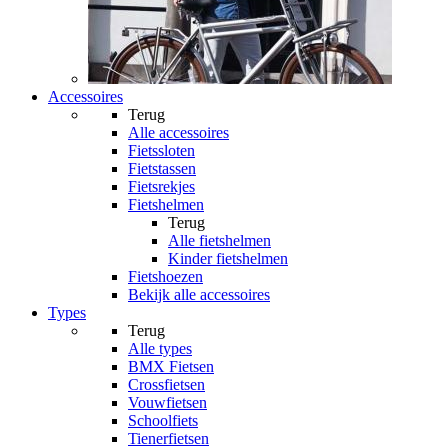
Accessoires
Terug
Alle
accessoires
Fietssloten
Fietstassen
Fietsrekjes
Fietshelmen
Terug
Alle
fietshelmen
Kinder fietshelmen
Fietshoezen
Bekijk alle accessoires
Types
Terug
Alle
types
BMX Fietsen
Crossfietsen
Vouwfietsen
Schoolfiets
Tienerfietsen