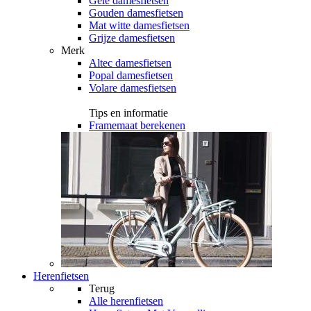
Gele damesfietsen
Gouden damesfietsen
Mat witte damesfietsen
Grijze damesfietsen
Merk
Altec damesfietsen
Popal damesfietsen
Volare damesfietsen
Tips en informatie
Framemaat berekenen
Herenfietsen
Terug
Alle
herenfietsen