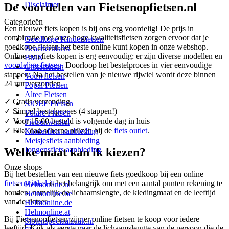
Disclaimer
De voordelen van Fietsenopfietsen.nl
Categorieën
Een nieuwe fiets kopen is bij ons erg voordelig! De prijs in
combinatie met onze hoge kwaliteitsfietsen zorgen ervoor dat je
Goedkope Kinderfietsen
goedkope fietsen het beste online kunt kopen in onze webshop.
Beachcruisers
Online een fiets kopen is erg eenvoudig: er zijn diverse modellen en
BMX
voordelige fietsen
. Doorloop het bestelproces in vier eenvoudige
Crossfietsen
stappen. Na het bestellen van je nieuwe rijwiel wordt deze binnen
Vouwfietsen
24 uur verzonden.
Popal Fietsen
Altec Fietsen
✓ Gratis verzending
SJOEF Fietsen
✓ Simpel bestelproces (4 stappen!)
Volare Fietsen
✓ Voor 15:00 besteld is volgende dag in huis
Fietsenwinkel
✓ Elke dag scherpe prijzen bij de
fiets outlet
.
Kinderfiets aanbieding
Meisjesfiets aanbieding
Jongensfiets aanbieding
Welke maat kan ik kiezen?
Onze shops
Bij het bestellen van een nieuwe fiets goedkoop bij een online
fietsenwinkel
is het belangrijk om met een aantal punten rekening te
Helmonline.nl
houden, namelijk de lichaamslengte, de kledingmaat en de leeftijd
Helmonline.be
van de fietser.
Helmonline.de
Helmonline.at
Bij Fietsenopfietsen zijn er online fietsen te koop voor iedere
Slotenspeciaalzaak.nl
leeftijd. Kijk als eerste naar de lichaamslengte van de persoon die de