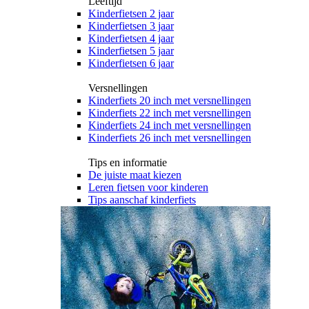
Leeftijd
Kinderfietsen 2 jaar
Kinderfietsen 3 jaar
Kinderfietsen 4 jaar
Kinderfietsen 5 jaar
Kinderfietsen 6 jaar
Versnellingen
Kinderfiets 20 inch met versnellingen
Kinderfiets 22 inch met versnellingen
Kinderfiets 24 inch met versnellingen
Kinderfiets 26 inch met versnellingen
Tips en informatie
De juiste maat kiezen
Leren fietsen voor kinderen
Tips aanschaf kinderfiets