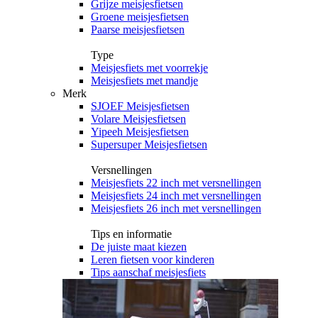
Grijze meisjesfietsen
Groene meisjesfietsen
Paarse meisjesfietsen
Type
Meisjesfiets met voorrekje
Meisjesfiets met mandje
Merk
SJOEF Meisjesfietsen
Volare Meisjesfietsen
Yipeeh Meisjesfietsen
Supersuper Meisjesfietsen
Versnellingen
Meisjesfiets 22 inch met versnellingen
Meisjesfiets 24 inch met versnellingen
Meisjesfiets 26 inch met versnellingen
Tips en informatie
De juiste maat kiezen
Leren fietsen voor kinderen
Tips aanschaf meisjesfiets