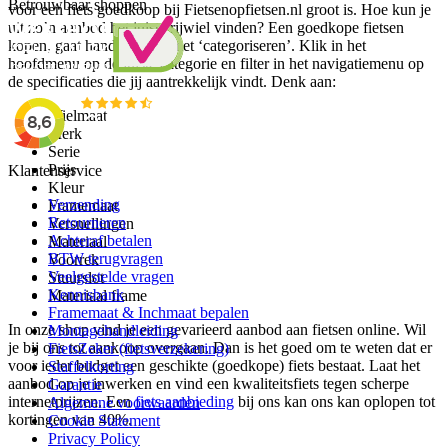
Betrouwbaar shoppen
voor een fiets goedkoop bij Fietsenopfietsen.nl groot is. Hoe kun je
uit zo’n aanbod het juiste rijwiel vinden? Een goedkope fietsen
kopen, gaat hand in hand met ‘categoriseren’. Klik in het
hoofdmenu op de juiste categorie en filter in het navigatiemenu op
de specificaties die jij aantrekkelijk vindt. Denk aan:
Wielmaat
Merk
Serie
Prijs
Klantenservice
Kleur
Verzending
Framemaat
Retourneren
Versnellingen
Achteraf betalen
Materiaal
BTW terugvragen
Voorrek
Veelgestelde vragen
Stuurslot
Kennisbank
Materiaal frame
Framemaat & Inchmaat bepalen
In onze shop vind je een gevarieerd aanbod aan fietsen online. Wil
Montagehandleiding
je bij ons tot aankoop overgaan. Dan is het goed om te weten dat er
FietsZeker (fietsverzekering)
voor ieder budget een geschikte (goedkope) fiets bestaat. Laat het
Staffelkorting
aanbod op je inwerken en vind een kwaliteitsfiets tegen scherpe
Garantie
internetprijzen. Een
fiets aanbieding
bij ons kan ons kan oplopen tot
Algemene voorwaarden
kortingen van 40%.
Cookie Statement
Privacy Policy