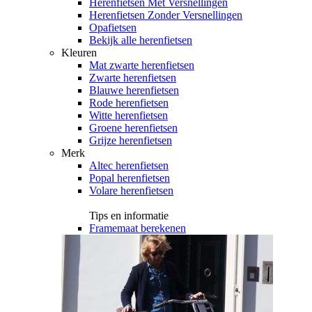
Herenfietsen Met Versnellingen
Herenfietsen Zonder Versnellingen
Opafietsen
Bekijk alle herenfietsen
Kleuren
Mat zwarte herenfietsen
Zwarte herenfietsen
Blauwe herenfietsen
Rode herenfietsen
Witte herenfietsen
Groene herenfietsen
Grijze herenfietsen
Merk
Altec herenfietsen
Popal herenfietsen
Volare herenfietsen
Tips en informatie
Framemaat berekenen