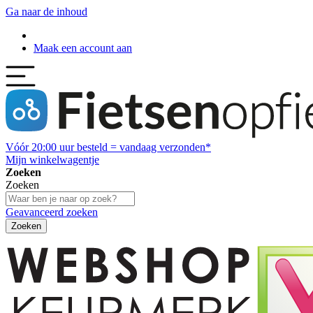
Ga naar de inhoud
Maak een account aan
Vóór
20:00
uur besteld = vandaag verzonden*
Mijn winkelwagentje
Zoeken
Zoeken
Geavanceerd zoeken
Zoeken