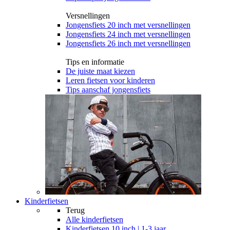
Versnellingen
Jongensfiets 20 inch met versnellingen
Jongensfiets 24 inch met versnellingen
Jongensfiets 26 inch met versnellingen
Tips en informatie
De juiste maat kiezen
Leren fietsen voor kinderen
Tips aanschaf jongensfiets
Kinderfietsen
Terug
Alle
kinderfietsen
Kinderfietsen 10 inch | 1-3 jaar