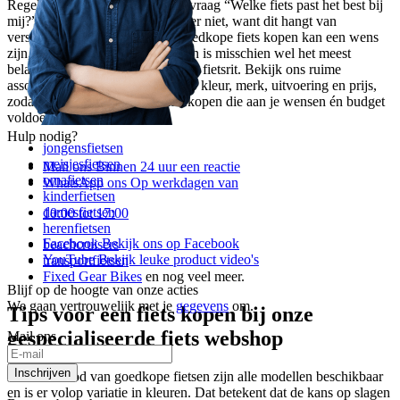
Regelmatig komt ‘ie voorbij; de vraag “Welke fiets past het best bij
mij?”. Een pasklaar antwoord is er niet, want dit hangt van
verschillende factoren af. Een goedkope fiets kopen kan een wens
zijn, maar een fiets op maat kopen is misschien wel het meest
belangrijke voor een comfortabele fietsrit. Bekijk ons ruime
assortiment en selecteer je fiets op kleur, merk, uitvoering en prijs,
zodat je een goedkope fiets kan kopen die aan je wensen én budget
voldoet. Bij ons vind je:
Hulp nodig?
jongensfietsen
meisjesfietsen
Mail ons
Binnen 24 uur een reactie
omafietsen
WhatsApp ons
Op werkdagen van
kinderfietsen
damesfietsen
10:00 tot 17:00
herenfietsen
Facebook
Bekijk ons op Facebook
beachcruisers
YouTube
Bekijk leuke product video's
transportfietsen
Fixed Gear Bikes
en nog veel meer.
Blijf op de hoogte van onze acties
We gaan vertrouwelijk met je
gegevens
om.
Tips voor een fiets kopen bij onze
gespecialiseerde fiets webshop
Mail ons
Inschrijven
In ons aanbod van goedkope fietsen zijn alle modellen beschikbaar
en is er volop variatie in kleuren. Dat betekent dat de kans op slagen