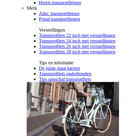
Heren transportfietsen
Merk
Altec transportfietsen
Popal transportfietsen
Versnellingen
Transportfiets 22 inch met versnellingen
Transportfiets 24 inch met versnellingen
Transportfiets 26 inch met versnellingen
Transportfiets 28 inch met versnellingen
Tips en informatie
De juiste maat kiezen
Transportfiets onderhouden
Tips aanschaf transportfiets