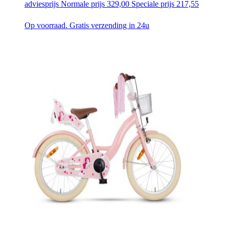
adviesprijs
Normale prijs
329,00
Speciale prijs
217,55
Op voorraad. Gratis verzending in 24u