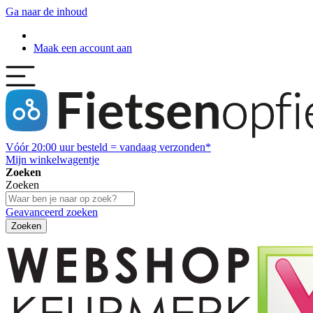
Ga naar de inhoud
Maak een account aan
Vóór
20:00
uur besteld = vandaag verzonden*
Mijn winkelwagentje
Zoeken
Zoeken
Geavanceerd zoeken
Zoeken