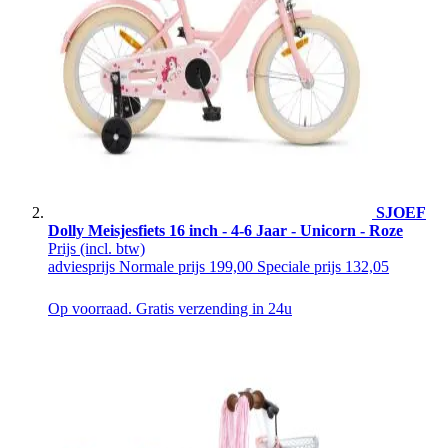
SJOEF
Dolly Meisjesfiets 16 inch - 4-6 Jaar - Unicorn - Roze
Prijs
(incl. btw)
adviesprijs
Normale prijs
199,00
Speciale prijs
132,05
Op voorraad. Gratis verzending in 24u