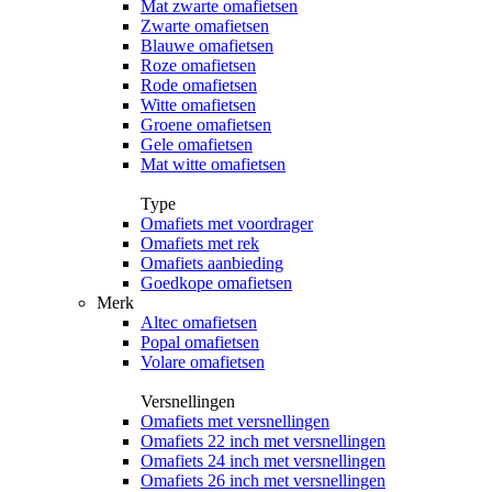
Mat zwarte omafietsen
Zwarte omafietsen
Blauwe omafietsen
Roze omafietsen
Rode omafietsen
Witte omafietsen
Groene omafietsen
Gele omafietsen
Mat witte omafietsen
Type
Omafiets met voordrager
Omafiets met rek
Omafiets aanbieding
Goedkope omafietsen
Merk
Altec omafietsen
Popal omafietsen
Volare omafietsen
Versnellingen
Omafiets met versnellingen
Omafiets 22 inch met versnellingen
Omafiets 24 inch met versnellingen
Omafiets 26 inch met versnellingen