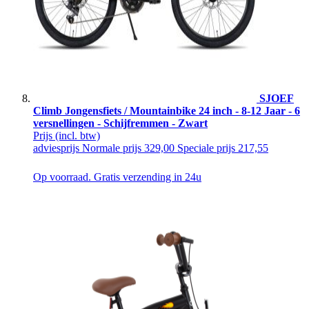
SJOEF
Climb Jongensfiets / Mountainbike 24 inch - 8-12 Jaar - 6
versnellingen - Schijfremmen - Zwart
Prijs
(incl. btw)
adviesprijs
Normale prijs
329,00
Speciale prijs
217,55
Op voorraad. Gratis verzending in 24u