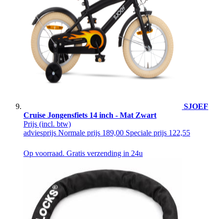
SJOEF
Cruise Jongensfiets 14 inch - Mat Zwart
Prijs
(incl. btw)
adviesprijs
Normale prijs
189,00
Speciale prijs
122,55
Op voorraad. Gratis verzending in 24u