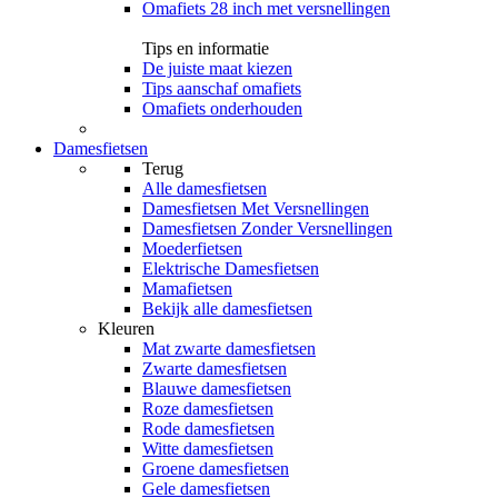
Omafiets 28 inch met versnellingen
Tips en informatie
De juiste maat kiezen
Tips aanschaf omafiets
Omafiets onderhouden
Damesfietsen
Terug
Alle
damesfietsen
Damesfietsen Met Versnellingen
Damesfietsen Zonder Versnellingen
Moederfietsen
Elektrische Damesfietsen
Mamafietsen
Bekijk alle damesfietsen
Kleuren
Mat zwarte damesfietsen
Zwarte damesfietsen
Blauwe damesfietsen
Roze damesfietsen
Rode damesfietsen
Witte damesfietsen
Groene damesfietsen
Gele damesfietsen