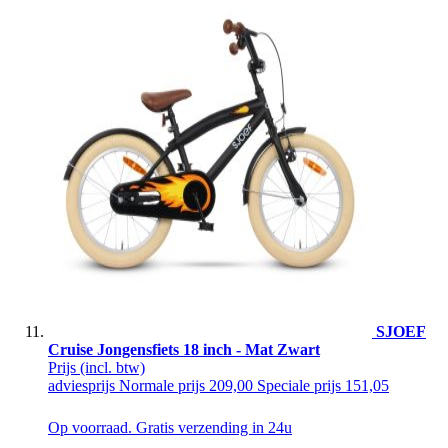
SJOEF
Cruise Jongensfiets 18 inch - Mat Zwart
Prijs
(incl. btw)
adviesprijs
Normale prijs
209,00
Speciale prijs
151,05
Op voorraad. Gratis verzending in 24u