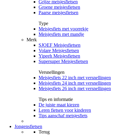
Grijze meisjesfietsen
Groene meisjesfietsen
Paarse meisjesfietsen
Type
Meisjesfiets met voorrekje
Meisjesfiets met mandje
Merk
SJOEF Meisjesfietsen
Volare Meisjesfietsen
Yipeeh Meisjesfietsen
Supersuper Meisjesfietsen
Versnellingen
Meisjesfiets 22 inch met versnellingen
Meisjesfiets 24 inch met versnellingen
Meisjesfiets 26 inch met versnellingen
Tips en informatie
De juiste maat kiezen
Leren fietsen voor kinderen
Tips aanschaf meisjesfiets
Jongensfietsen
Terug