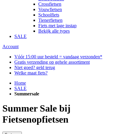
Crossfietsen
Vouwfietsen
Schoolfiets
Tienerfietsen
Fiets met lage instap
Bekijk alle types
SALE
Account
Vóór 15:00 uur besteld = vandaag verzonden*
Gratis verzending op gehele assortiment
Niet goed? geld terug
Welke maat fiets?
Home
SALE
Summersale
Summer Sale bij
Fietsenopfietsen