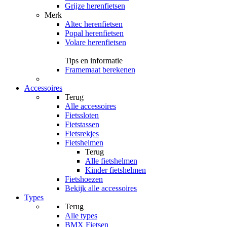
Grijze herenfietsen
Merk
Altec herenfietsen
Popal herenfietsen
Volare herenfietsen
Tips en informatie
Framemaat berekenen
Accessoires
Terug
Alle
accessoires
Fietssloten
Fietstassen
Fietsrekjes
Fietshelmen
Terug
Alle
fietshelmen
Kinder fietshelmen
Fietshoezen
Bekijk alle accessoires
Types
Terug
Alle
types
BMX Fietsen