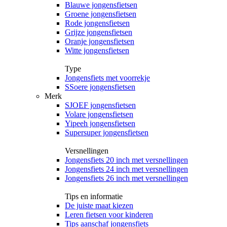
Blauwe jongensfietsen
Groene jongensfietsen
Rode jongensfietsen
Grijze jongensfietsen
Oranje jongensfietsen
Witte jongensfietsen
Type
Jongensfiets met voorrekje
SSoere jongensfietsen
Merk
SJOEF jongensfietsen
Volare jongensfietsen
Yipeeh jongensfietsen
Supersuper jongensfietsen
Versnellingen
Jongensfiets 20 inch met versnellingen
Jongensfiets 24 inch met versnellingen
Jongensfiets 26 inch met versnellingen
Tips en informatie
De juiste maat kiezen
Leren fietsen voor kinderen
Tips aanschaf jongensfiets