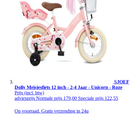
SJOEF
Dolly Meisjesfiets 12 inch - 2-4 Jaar - Unicorn - Roze
Prijs
(incl. btw)
adviesprijs
Normale prijs
179,00
Speciale prijs
122,55
Op voorraad. Gratis verzending in 24u