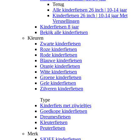
Terug
Alle
kinderfietsen 26 inch | 10-14 jaar
Kinderfietsen 26 inch | 10-14 jaar Met
Versnellingen
Kinderfietsen 8 jaar
Bekijk alle kinderfietsen
Kleuren
Zwarte kinderfietsen
Roze kinderfietsen
Rode kinderfietsen
Blauwe kinderfietsen
Oranje kinderfietsen
Witte kinderfietsen
Groene kinderfietsen
Gele kinderfietsen
Zilveren kinderfietsen
Type
Kinderfiets met zijwieltjes
Goedkope kinderfietsen
Dreumesfietsen
Kleuterfietsen
Peuterfietsen
Merk
SJOEF kinderfietsen