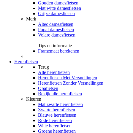
Gouden damesfietsen
Mat witte damesfietsen
Grijze damesfietsen
Merk
Altec damesfietsen
Popal damesfietsen
Volare damesfietsen
Tips en informatie
Framemaat berekenen
Herenfietsen
Terug
Alle
herenfietsen
Herenfietsen Met Versnellingen
Herenfietsen Zonder Versnellingen
Opafietsen
Bekijk alle herenfietsen
Kleuren
Mat zwarte herenfietsen
Zwarte herenfietsen
Blauwe herenfietsen
Rode herenfietsen
Witte herenfietsen
Groene herenfietsen