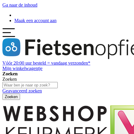
Ga naar de inhoud
Maak een account aan
Vóór
20:00
uur besteld = vandaag verzonden*
Mijn winkelwagentje
Zoeken
Zoeken
Geavanceerd zoeken
Zoeken