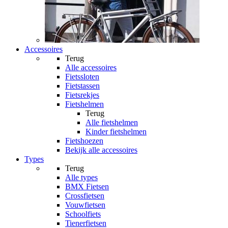
Accessoires
Terug
Alle
accessoires
Fietssloten
Fietstassen
Fietsrekjes
Fietshelmen
Terug
Alle
fietshelmen
Kinder fietshelmen
Fietshoezen
Bekijk alle accessoires
Types
Terug
Alle
types
BMX Fietsen
Crossfietsen
Vouwfietsen
Schoolfiets
Tienerfietsen