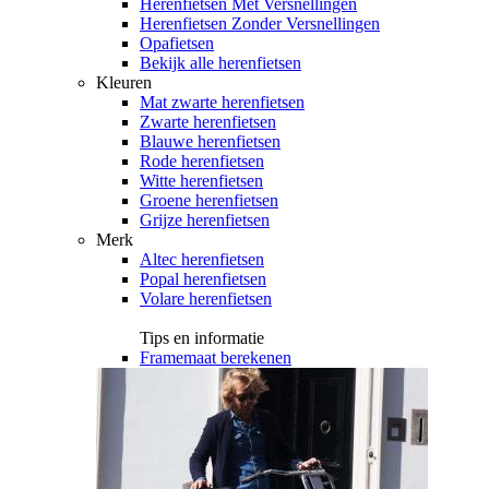
Herenfietsen Met Versnellingen
Herenfietsen Zonder Versnellingen
Opafietsen
Bekijk alle herenfietsen
Kleuren
Mat zwarte herenfietsen
Zwarte herenfietsen
Blauwe herenfietsen
Rode herenfietsen
Witte herenfietsen
Groene herenfietsen
Grijze herenfietsen
Merk
Altec herenfietsen
Popal herenfietsen
Volare herenfietsen
Tips en informatie
Framemaat berekenen