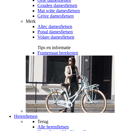
Gele damesfietsen
Gouden damesfietsen
Mat witte damesfietsen
Grijze damesfietsen
Merk
Altec damesfietsen
Popal damesfietsen
Volare damesfietsen
Tips en informatie
Framemaat berekenen
Herenfietsen
Terug
Alle
herenfietsen