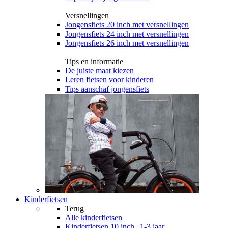
Versnellingen
Jongensfiets 20 inch met versnellingen
Jongensfiets 24 inch met versnellingen
Jongensfiets 26 inch met versnellingen
Tips en informatie
De juiste maat kiezen
Leren fietsen voor kinderen
Tips aanschaf jongensfiets
Kinderfietsen
Terug
Alle
kinderfietsen
Kinderfietsen 10 inch | 1-3 jaar