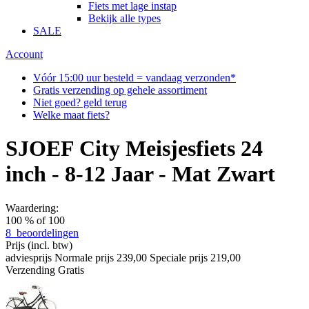
Fiets met lage instap
Bekijk alle types
SALE
Account
Vóór 15:00 uur besteld = vandaag verzonden*
Gratis verzending op gehele assortiment
Niet goed? geld terug
Welke maat fiets?
SJOEF City Meisjesfiets 24
inch - 8-12 Jaar - Mat Zwart
Waardering:
100
% of
100
8
beoordelingen
Prijs
(incl. btw)
adviesprijs
Normale prijs
239,00
Speciale prijs
219,00
Verzending
Gratis