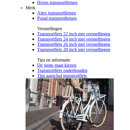
Heren transportfietsen
Merk
Altec transportfietsen
Popal transportfietsen
Versnellingen
Transportfiets 22 inch met versnellingen
Transportfiets 24 inch met versnellingen
Transportfiets 26 inch met versnellingen
Transportfiets 28 inch met versnellingen
Tips en informatie
De juiste maat kiezen
Transportfiets onderhouden
Tips aanschaf transportfiets