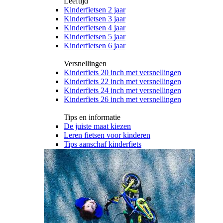
Leeftijd
Kinderfietsen 2 jaar
Kinderfietsen 3 jaar
Kinderfietsen 4 jaar
Kinderfietsen 5 jaar
Kinderfietsen 6 jaar
Versnellingen
Kinderfiets 20 inch met versnellingen
Kinderfiets 22 inch met versnellingen
Kinderfiets 24 inch met versnellingen
Kinderfiets 26 inch met versnellingen
Tips en informatie
De juiste maat kiezen
Leren fietsen voor kinderen
Tips aanschaf kinderfiets