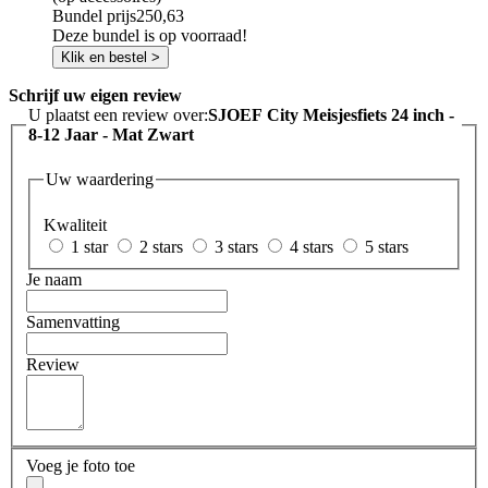
Bundel prijs
250,63
Deze bundel is op voorraad!
Klik en bestel >
Schrijf uw eigen review
U plaatst een review over:
SJOEF City Meisjesfiets 24 inch -
8-12 Jaar - Mat Zwart
Uw waardering
Kwaliteit
1 star
2 stars
3 stars
4 stars
5 stars
Je naam
Samenvatting
Review
Voeg je foto toe