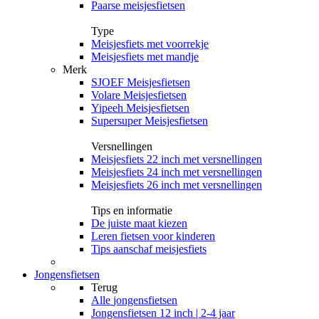
Paarse meisjesfietsen
Type
Meisjesfiets met voorrekje
Meisjesfiets met mandje
Merk
SJOEF Meisjesfietsen
Volare Meisjesfietsen
Yipeeh Meisjesfietsen
Supersuper Meisjesfietsen
Versnellingen
Meisjesfiets 22 inch met versnellingen
Meisjesfiets 24 inch met versnellingen
Meisjesfiets 26 inch met versnellingen
Tips en informatie
De juiste maat kiezen
Leren fietsen voor kinderen
Tips aanschaf meisjesfiets
Jongensfietsen
Terug
Alle
jongensfietsen
Jongensfietsen 12 inch | 2-4 jaar