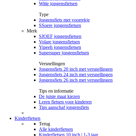
Witte jongensfietsen
Type
Jongensfiets met voorrekje
SSoere jongensfietsen
Merk
SJOEF jongensfietsen
Volare jongensfietsen
Yipeeh jongensfietsen
Supersuper jongensfietsen
Versnellingen
Jongensfiets 20 inch met versnellingen
Jongensfiets 24 inch met versnellingen
Jongensfiets 26 inch met versnellingen
Tips en informatie
De juiste maat kiezen
Leren fietsen voor kinderen
Tips aanschaf jongensfiets
Kinderfietsen
Terug
Alle
kinderfietsen
Kinderfietsen 10 inch | 1-3 jaar