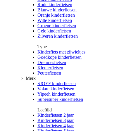
Rode kinderfietsen
Blauwe kinderfietsen
Oranje kinderfietsen
Witte kinderfietsen
Groene kinderfietsen
Gele kinderfietsen
Zilveren kinderfietsen
Type
Kinderfiets met zijwieltjes
Goedkope kinderfietsen
Dreumesfietsen
Kleuterfietsen
Peuterfietsen
Merk
SJOEF kinderfietsen
Volare kinderfietsen
Yipeeh kinderfietsen
Supersuper kinderfietsen
Leeftijd
Kinderfietsen 2 jaar
Kinderfietsen 3 jaar
Kinderfietsen 4 jaar
Kinderfietsen 5 jaar