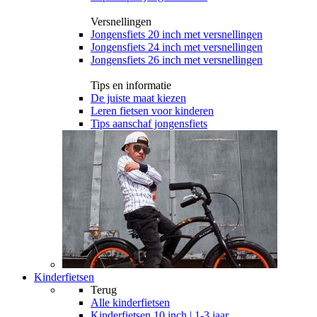
Versnellingen
Jongensfiets 20 inch met versnellingen
Jongensfiets 24 inch met versnellingen
Jongensfiets 26 inch met versnellingen
Tips en informatie
De juiste maat kiezen
Leren fietsen voor kinderen
Tips aanschaf jongensfiets
Kinderfietsen
Terug
Alle
kinderfietsen
Kinderfietsen 10 inch | 1-3 jaar