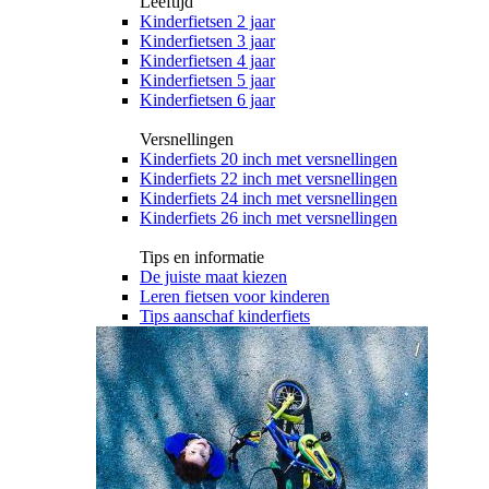
Leeftijd
Kinderfietsen 2 jaar
Kinderfietsen 3 jaar
Kinderfietsen 4 jaar
Kinderfietsen 5 jaar
Kinderfietsen 6 jaar
Versnellingen
Kinderfiets 20 inch met versnellingen
Kinderfiets 22 inch met versnellingen
Kinderfiets 24 inch met versnellingen
Kinderfiets 26 inch met versnellingen
Tips en informatie
De juiste maat kiezen
Leren fietsen voor kinderen
Tips aanschaf kinderfiets