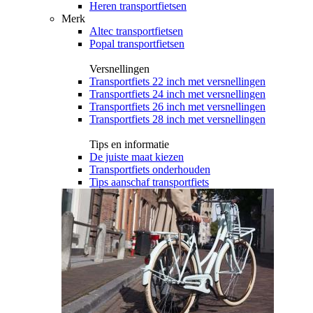
Heren transportfietsen
Merk
Altec transportfietsen
Popal transportfietsen
Versnellingen
Transportfiets 22 inch met versnellingen
Transportfiets 24 inch met versnellingen
Transportfiets 26 inch met versnellingen
Transportfiets 28 inch met versnellingen
Tips en informatie
De juiste maat kiezen
Transportfiets onderhouden
Tips aanschaf transportfiets