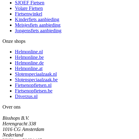
SJOEF Fietsen
Volare Fietsen
Fietsenwinkel
Kinderfiets aanbieding
Meisjesfiets aanbieding
Jongensfiets aanbieding
Onze shops
Helmonline.nl
Helmonline.be
Helmonline.de
Helmonline.at
Slotenspeciaalzaak.nl
Slotenspeciaalzaak.be
Fietsenopfietsen.nl
Fietsenopfietsen.be
Diverzus.nl
Over ons
Bisshops B.V.
Herengracht 338
1016 CG Amsterdam
Nederland