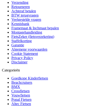
Verzending
Retourneren
Achteraf betalen
BTW terugvragen
Veelgestelde vragen
Kennisbank
Framemaat & Inchmaat bepalen
Montagehandleiding
FietsZeker (fietsverzekering)
Staffelkorting
Garantie
Algemene voorwaarden
Cookie Statement
Privacy Policy
Disclaimer
Categorieën
Goedkope Kinderfietsen
Beachcruisers
BMX
Crossfietsen
Vouwfietsen
Popal Fietsen
Altec Fietsen