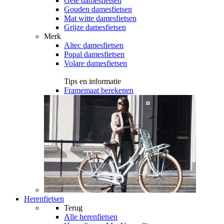
Gele damesfietsen
Gouden damesfietsen
Mat witte damesfietsen
Grijze damesfietsen
Merk
Altec damesfietsen
Popal damesfietsen
Volare damesfietsen
Tips en informatie
Framemaat berekenen
Herenfietsen
Terug
Alle
herenfietsen