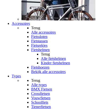
Accessoires
Terug
Alle
accessoires
Fietssloten
Fietstassen
Fietsrekjes
Fietshelmen
Terug
Alle
fietshelmen
Kinder fietshelmen
Fietshoezen
Bekijk alle accessoires
Types
Terug
Alle
types
BMX Fietsen
Crossfietsen
Vouwfietsen
Schoolfiets
Tienerfietsen