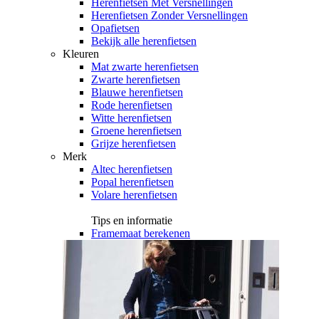
Herenfietsen Met Versnellingen
Herenfietsen Zonder Versnellingen
Opafietsen
Bekijk alle herenfietsen
Kleuren
Mat zwarte herenfietsen
Zwarte herenfietsen
Blauwe herenfietsen
Rode herenfietsen
Witte herenfietsen
Groene herenfietsen
Grijze herenfietsen
Merk
Altec herenfietsen
Popal herenfietsen
Volare herenfietsen
Tips en informatie
Framemaat berekenen