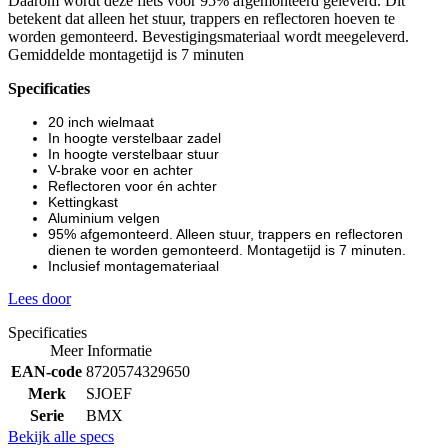
Daarom wordt deze fiets voor 95% afgemonteerd geleverd. Dit
betekent dat alleen het stuur, trappers en reflectoren hoeven te
worden gemonteerd. Bevestigingsmateriaal wordt meegeleverd.
Gemiddelde montagetijd is 7 minuten
Specificaties
20 inch wielmaat
In hoogte verstelbaar zadel
In hoogte verstelbaar stuur
V-brake voor en achter
Reflectoren voor én achter
Kettingkast
Aluminium velgen
95% afgemonteerd. Alleen stuur, trappers en reflectoren
dienen te worden gemonteerd. Montagetijd is 7 minuten.
Inclusief montagemateriaal
Lees door
Specificaties
Meer Informatie
EAN-code
8720574329650
Merk
SJOEF
Serie
BMX
Bekijk alle specs