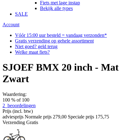
Fiets met lage instap
Bekijk alle types
SALE
Account
Vóór 15:00 uur besteld = vandaag verzonden*
Gratis verzending op gehele assortiment
Niet goed? geld terug
Welke maat fiets?
SJOEF BMX 20 inch - Mat
Zwart
Waardering:
100
% of
100
2
beoordelingen
Prijs
(incl. btw)
adviesprijs
Normale prijs
279,00
Speciale prijs
175,75
Verzending
Gratis