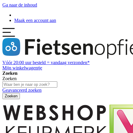
Ga naar de inhoud
Maak een account aan
Vóór
20:00
uur besteld = vandaag verzonden*
Mijn winkelwagentje
Zoeken
Zoeken
Geavanceerd zoeken
Zoeken