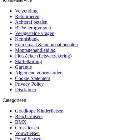
Klantenservice
Verzending
Retourneren
Achteraf betalen
BTW terugvragen
Veelgestelde vragen
Kennisbank
Framemaat & Inchmaat bepalen
Montagehandleiding
FietsZeker (fietsverzekering)
Staffelkorting
Garantie
Algemene voorwaarden
Cookie Statement
Privacy Policy
Disclaimer
Categorieën
Goedkope Kinderfietsen
Beachcruisers
BMX
Crossfietsen
Vouwfietsen
Popal Fietsen