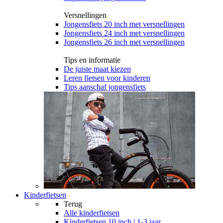
Versnellingen
Jongensfiets 20 inch met versnellingen
Jongensfiets 24 inch met versnellingen
Jongensfiets 26 inch met versnellingen
Tips en informatie
De juiste maat kiezen
Leren fietsen voor kinderen
Tips aanschaf jongensfiets
Kinderfietsen
Terug
Alle
kinderfietsen
Kinderfietsen 10 inch | 1-3 jaar