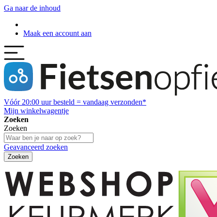
Ga naar de inhoud
Maak een account aan
Vóór
20:00
uur besteld = vandaag verzonden*
Mijn winkelwagentje
Zoeken
Zoeken
Geavanceerd zoeken
Zoeken