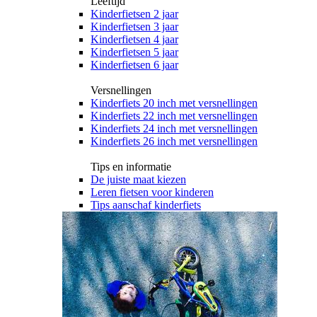
Leeftijd
Kinderfietsen 2 jaar
Kinderfietsen 3 jaar
Kinderfietsen 4 jaar
Kinderfietsen 5 jaar
Kinderfietsen 6 jaar
Versnellingen
Kinderfiets 20 inch met versnellingen
Kinderfiets 22 inch met versnellingen
Kinderfiets 24 inch met versnellingen
Kinderfiets 26 inch met versnellingen
Tips en informatie
De juiste maat kiezen
Leren fietsen voor kinderen
Tips aanschaf kinderfiets