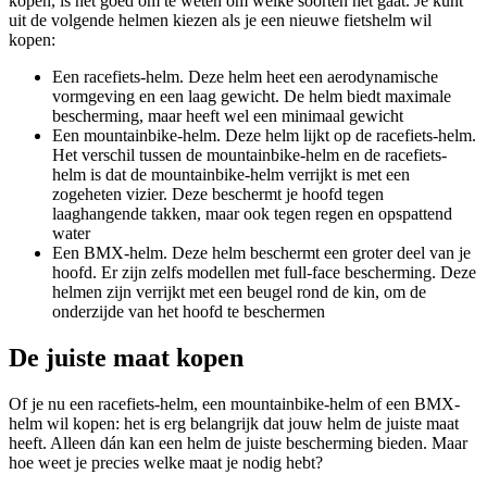
kopen, is het goed om te weten om welke soorten het gaat. Je kunt
uit de volgende helmen kiezen als je een nieuwe fietshelm wil
kopen:
Een racefiets-helm. Deze helm heet een aerodynamische
vormgeving en een laag gewicht. De helm biedt maximale
bescherming, maar heeft wel een minimaal gewicht
Een mountainbike-helm. Deze helm lijkt op de racefiets-helm.
Het verschil tussen de mountainbike-helm en de racefiets-
helm is dat de mountainbike-helm verrijkt is met een
zogeheten vizier. Deze beschermt je hoofd tegen
laaghangende takken, maar ook tegen regen en opspattend
water
Een BMX-helm. Deze helm beschermt een groter deel van je
hoofd. Er zijn zelfs modellen met full-face bescherming. Deze
helmen zijn verrijkt met een beugel rond de kin, om de
onderzijde van het hoofd te beschermen
De juiste maat kopen
Of je nu een racefiets-helm, een mountainbike-helm of een BMX-
helm wil kopen: het is erg belangrijk dat jouw helm de juiste maat
heeft. Alleen dán kan een helm de juiste bescherming bieden. Maar
hoe weet je precies welke maat je nodig hebt?