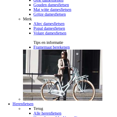
Gele damesfietsen
Gouden damesfietsen
Mat witte damesfietsen
Grijze damesfietsen
Merk
Altec damesfietsen
Popal damesfietsen
Volare damesfietsen
Tips en informatie
Framemaat berekenen
Herenfietsen
Terug
Alle
herenfietsen