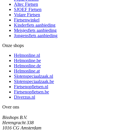
Altec Fietsen
SJOEF Fietsen
Volare Fietsen
Fietsenwinkel
Kinderfiets aanbieding
Meisjesfiets aanbieding
Jongensfiets aanbieding
Onze shops
Helmonline.nl
Helmonline.be
Helmonline.de
Helmonline.at
Slotenspeciaalzaak.nl
Slotenspeciaalzaak.be
Fietsenopfietsen.nl
Fietsenopfietsen.be
Diverzus.nl
Over ons
Bisshops B.V.
Herengracht 338
1016 CG Amsterdam