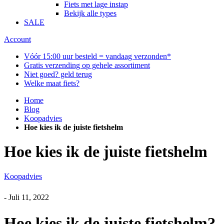
Fiets met lage instap
Bekijk alle types
SALE
Account
Vóór 15:00 uur besteld = vandaag verzonden*
Gratis verzending op gehele assortiment
Niet goed? geld terug
Welke maat fiets?
Home
Blog
Koopadvies
Hoe kies ik de juiste fietshelm
Hoe kies ik de juiste fietshelm
Koopadvies
-
Juli 11, 2022
Hoe kies ik de juiste fietshelm?