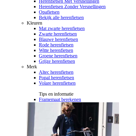
Herenfietsen Met Versnellingen
Herenfietsen Zonder Versnellingen
Opafietsen
Bekijk alle herenfietsen
Kleuren
Mat zwarte herenfietsen
Zwarte herenfietsen
Blauwe herenfietsen
Rode herenfietsen
Witte herenfietsen
Groene herenfietsen
Grijze herenfietsen
Merk
Altec herenfietsen
Popal herenfietsen
Volare herenfietsen
Tips en informatie
Framemaat berekenen