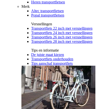
Heren transportfietsen
Merk
Altec transportfietsen
Popal transportfietsen
Versnellingen
Transportfiets 22 inch met versnellingen
Transportfiets 24 inch met versnellingen
Transportfiets 26 inch met versnellingen
Transportfiets 28 inch met versnellingen
Tips en informatie
De juiste maat kiezen
Transportfiets onderhouden
Tips aanschaf transportfiets