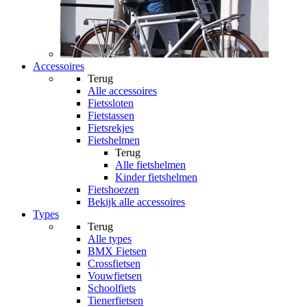
Accessoires
Terug
Alle
accessoires
Fietssloten
Fietstassen
Fietsrekjes
Fietshelmen
Terug
Alle
fietshelmen
Kinder fietshelmen
Fietshoezen
Bekijk alle accessoires
Types
Terug
Alle
types
BMX Fietsen
Crossfietsen
Vouwfietsen
Schoolfiets
Tienerfietsen