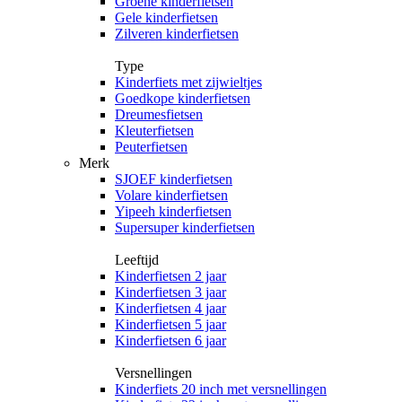
Groene kinderfietsen
Gele kinderfietsen
Zilveren kinderfietsen
Type
Kinderfiets met zijwieltjes
Goedkope kinderfietsen
Dreumesfietsen
Kleuterfietsen
Peuterfietsen
Merk
SJOEF kinderfietsen
Volare kinderfietsen
Yipeeh kinderfietsen
Supersuper kinderfietsen
Leeftijd
Kinderfietsen 2 jaar
Kinderfietsen 3 jaar
Kinderfietsen 4 jaar
Kinderfietsen 5 jaar
Kinderfietsen 6 jaar
Versnellingen
Kinderfiets 20 inch met versnellingen