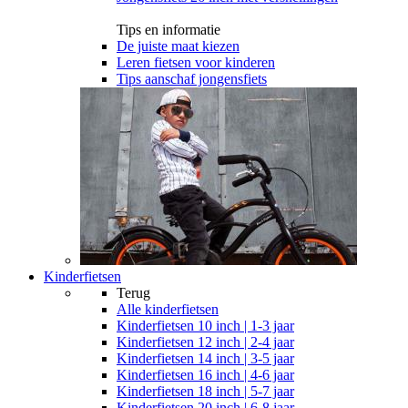
Tips en informatie
De juiste maat kiezen
Leren fietsen voor kinderen
Tips aanschaf jongensfiets
Kinderfietsen
Terug
Alle
kinderfietsen
Kinderfietsen 10 inch | 1-3 jaar
Kinderfietsen 12 inch | 2-4 jaar
Kinderfietsen 14 inch | 3-5 jaar
Kinderfietsen 16 inch | 4-6 jaar
Kinderfietsen 18 inch | 5-7 jaar
Kinderfietsen 20 inch | 6-8 jaar