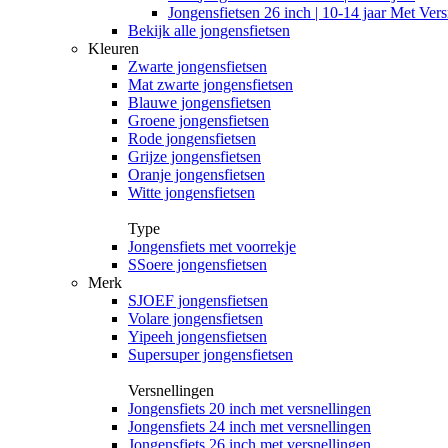
Jongensfietsen 26 inch | 10-14 jaar Met Vers
Bekijk alle jongensfietsen
Kleuren
Zwarte jongensfietsen
Mat zwarte jongensfietsen
Blauwe jongensfietsen
Groene jongensfietsen
Rode jongensfietsen
Grijze jongensfietsen
Oranje jongensfietsen
Witte jongensfietsen
Type
Jongensfiets met voorrekje
SSoere jongensfietsen
Merk
SJOEF jongensfietsen
Volare jongensfietsen
Yipeeh jongensfietsen
Supersuper jongensfietsen
Versnellingen
Jongensfiets 20 inch met versnellingen
Jongensfiets 24 inch met versnellingen
Jongensfiets 26 inch met versnellingen