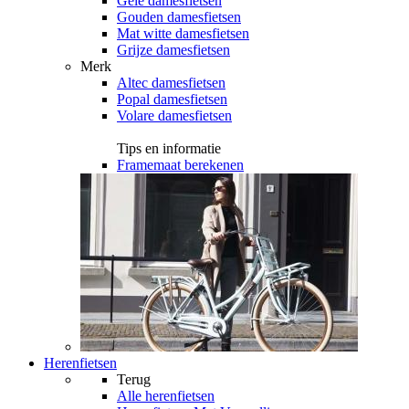
Gele damesfietsen
Gouden damesfietsen
Mat witte damesfietsen
Grijze damesfietsen
Merk
Altec damesfietsen
Popal damesfietsen
Volare damesfietsen
Tips en informatie
Framemaat berekenen
Herenfietsen
Terug
Alle
herenfietsen