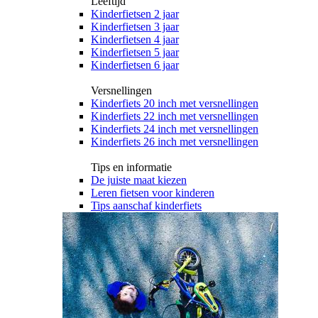
Leeftijd
Kinderfietsen 2 jaar
Kinderfietsen 3 jaar
Kinderfietsen 4 jaar
Kinderfietsen 5 jaar
Kinderfietsen 6 jaar
Versnellingen
Kinderfiets 20 inch met versnellingen
Kinderfiets 22 inch met versnellingen
Kinderfiets 24 inch met versnellingen
Kinderfiets 26 inch met versnellingen
Tips en informatie
De juiste maat kiezen
Leren fietsen voor kinderen
Tips aanschaf kinderfiets