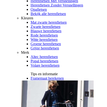
Herenfietsen Met Versnellingen
Herenfietsen Zonder Versnellingen
Opafietsen
Bekijk alle herenfietsen
Kleuren
Mat zwarte herenfietsen
Zwarte herenfietsen
Blauwe herenfietsen
Rode herenfietsen
Witte herenfietsen
Groene herenfietsen
Grijze herenfietsen
Merk
Altec herenfietsen
Popal herenfietsen
Volare herenfietsen
Tips en informatie
Framemaat berekenen