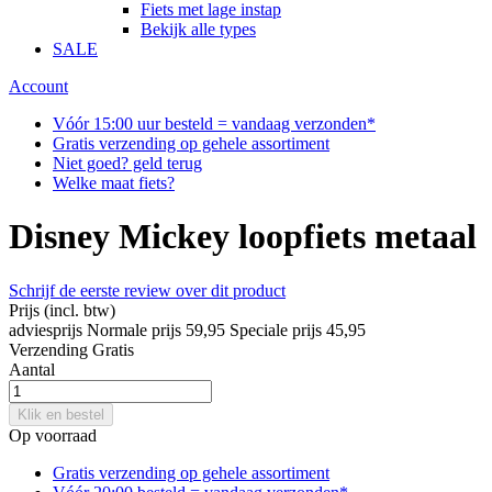
Fiets met lage instap
Bekijk alle types
SALE
Account
Vóór 15:00 uur besteld = vandaag verzonden*
Gratis verzending op gehele assortiment
Niet goed? geld terug
Welke maat fiets?
Disney Mickey loopfiets metaal
Schrijf de eerste review over dit product
Prijs
(incl. btw)
adviesprijs
Normale prijs
59,95
Speciale prijs
45,95
Verzending
Gratis
Aantal
Klik en bestel
Op voorraad
Gratis verzending op gehele assortiment