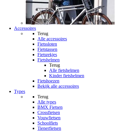
Accessoires
Terug
Alle
accessoires
Fietssloten
Fietstassen
Fietsrekjes
Fietshelmen
Terug
Alle
fietshelmen
Kinder fietshelmen
Fietshoezen
Bekijk alle accessoires
Types
Terug
Alle
types
BMX Fietsen
Crossfietsen
Vouwfietsen
Schoolfiets
Tienerfietsen