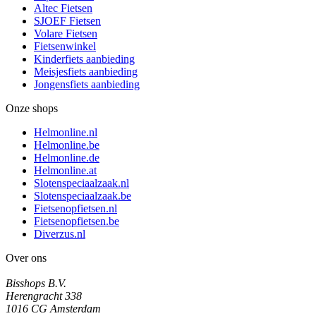
Altec Fietsen
SJOEF Fietsen
Volare Fietsen
Fietsenwinkel
Kinderfiets aanbieding
Meisjesfiets aanbieding
Jongensfiets aanbieding
Onze shops
Helmonline.nl
Helmonline.be
Helmonline.de
Helmonline.at
Slotenspeciaalzaak.nl
Slotenspeciaalzaak.be
Fietsenopfietsen.nl
Fietsenopfietsen.be
Diverzus.nl
Over ons
Bisshops B.V.
Herengracht 338
1016 CG Amsterdam