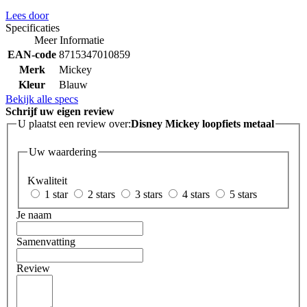
Lees door
Specificaties
Meer Informatie
EAN-code
8715347010859
Merk
Mickey
Kleur
Blauw
Bekijk alle specs
Schrijf uw eigen review
U plaatst een review over:
Disney Mickey loopfiets metaal
Uw waardering
Kwaliteit
1 star
2 stars
3 stars
4 stars
5 stars
Je naam
Samenvatting
Review