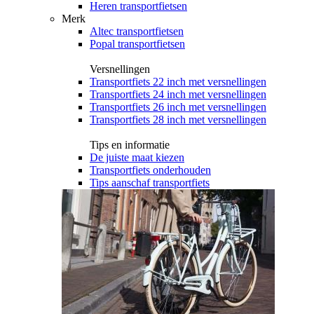
Heren transportfietsen
Merk
Altec transportfietsen
Popal transportfietsen
Versnellingen
Transportfiets 22 inch met versnellingen
Transportfiets 24 inch met versnellingen
Transportfiets 26 inch met versnellingen
Transportfiets 28 inch met versnellingen
Tips en informatie
De juiste maat kiezen
Transportfiets onderhouden
Tips aanschaf transportfiets