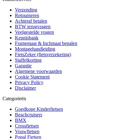
Verzending
Retourneren
Achteraf betalen
BTW terugvragen
Veelgestelde vragen
Kennisbank
Framemaat & Inchmaat bepalen
Montagehandleiding
FietsZeker (fietsverzekering)
Staffelkorting
Garantie
Algemene voorwaarden
Cookie Statement
Privacy Policy
Disclaimer
Categorieën
Goedkope Kinderfietsen
Beachcruisers
BMX
Crossfietsen
Vouwfietsen
Popal Fietsen