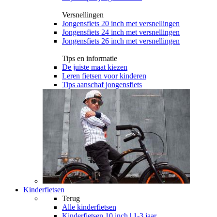
Versnellingen
Jongensfiets 20 inch met versnellingen
Jongensfiets 24 inch met versnellingen
Jongensfiets 26 inch met versnellingen
Tips en informatie
De juiste maat kiezen
Leren fietsen voor kinderen
Tips aanschaf jongensfiets
Kinderfietsen
Terug
Alle
kinderfietsen
Kinderfietsen 10 inch | 1-3 jaar