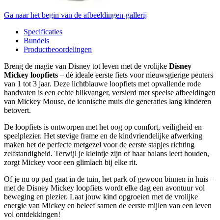
Ga naar het begin van de afbeeldingen-gallerij
Specificaties
Bundels
Productbeoordelingen
Breng de magie van Disney tot leven met de vrolijke
Disney
Mickey loopfiets
– dé ideale eerste fiets voor nieuwsgierige peuters
van 1 tot 3 jaar. Deze lichtblauwe loopfiets met opvallende rode
handvaten is een echte blikvanger, versierd met speelse afbeeldingen
van Mickey Mouse, de iconische muis die generaties lang kinderen
betovert.
De loopfiets is ontworpen met het oog op comfort, veiligheid en
speelplezier. Het stevige frame en de kindvriendelijke afwerking
maken het de perfecte metgezel voor de eerste stapjes richting
zelfstandigheid. Terwijl je kleintje zijn of haar balans leert houden,
zorgt Mickey voor een glimlach bij elke rit.
Of je nu op pad gaat in de tuin, het park of gewoon binnen in huis –
met de Disney Mickey loopfiets wordt elke dag een avontuur vol
beweging en plezier. Laat jouw kind opgroeien met de vrolijke
energie van Mickey en beleef samen de eerste mijlen van een leven
vol ontdekkingen!