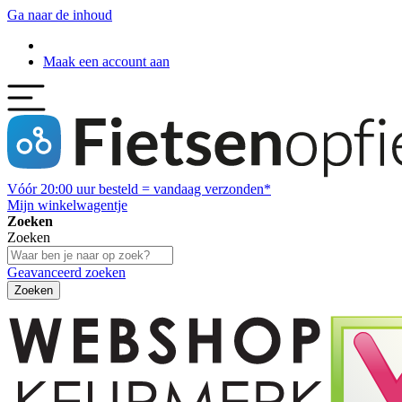
Ga naar de inhoud
Maak een account aan
Vóór
20:00
uur besteld = vandaag verzonden*
Mijn winkelwagentje
Zoeken
Zoeken
Geavanceerd zoeken
Zoeken