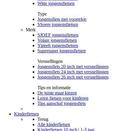
Witte jongensfietsen
Type
Jongensfiets met voorrekje
SSoere jongensfietsen
Merk
SJOEF jongensfietsen
Volare jongensfietsen
Yipeeh jongensfietsen
Supersuper jongensfietsen
Versnellingen
Jongensfiets 20 inch met versnellingen
Jongensfiets 24 inch met versnellingen
Jongensfiets 26 inch met versnellingen
Tips en informatie
De juiste maat kiezen
Leren fietsen voor kinderen
Tips aanschaf jongensfiets
Kinderfietsen
Terug
Alle
kinderfietsen
Kinderfietsen 10 inch | 1-3 jaar