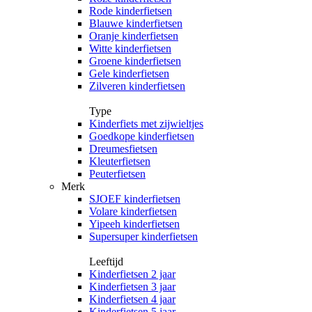
Rode kinderfietsen
Blauwe kinderfietsen
Oranje kinderfietsen
Witte kinderfietsen
Groene kinderfietsen
Gele kinderfietsen
Zilveren kinderfietsen
Type
Kinderfiets met zijwieltjes
Goedkope kinderfietsen
Dreumesfietsen
Kleuterfietsen
Peuterfietsen
Merk
SJOEF kinderfietsen
Volare kinderfietsen
Yipeeh kinderfietsen
Supersuper kinderfietsen
Leeftijd
Kinderfietsen 2 jaar
Kinderfietsen 3 jaar
Kinderfietsen 4 jaar
Kinderfietsen 5 jaar