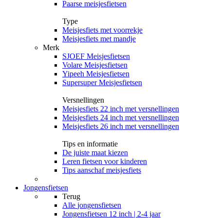
Paarse meisjesfietsen
Type
Meisjesfiets met voorrekje
Meisjesfiets met mandje
Merk
SJOEF Meisjesfietsen
Volare Meisjesfietsen
Yipeeh Meisjesfietsen
Supersuper Meisjesfietsen
Versnellingen
Meisjesfiets 22 inch met versnellingen
Meisjesfiets 24 inch met versnellingen
Meisjesfiets 26 inch met versnellingen
Tips en informatie
De juiste maat kiezen
Leren fietsen voor kinderen
Tips aanschaf meisjesfiets
Jongensfietsen
Terug
Alle
jongensfietsen
Jongensfietsen 12 inch | 2-4 jaar