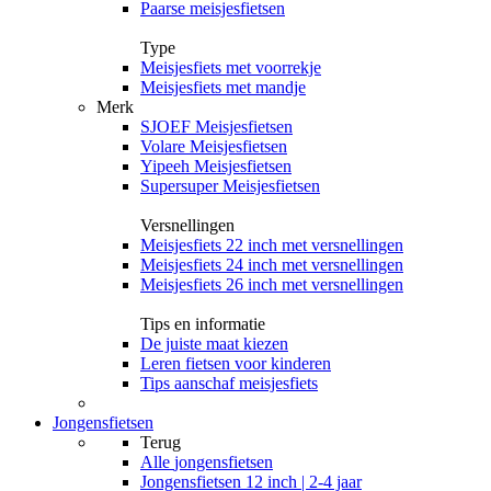
Paarse meisjesfietsen
Type
Meisjesfiets met voorrekje
Meisjesfiets met mandje
Merk
SJOEF Meisjesfietsen
Volare Meisjesfietsen
Yipeeh Meisjesfietsen
Supersuper Meisjesfietsen
Versnellingen
Meisjesfiets 22 inch met versnellingen
Meisjesfiets 24 inch met versnellingen
Meisjesfiets 26 inch met versnellingen
Tips en informatie
De juiste maat kiezen
Leren fietsen voor kinderen
Tips aanschaf meisjesfiets
Jongensfietsen
Terug
Alle
jongensfietsen
Jongensfietsen 12 inch | 2-4 jaar