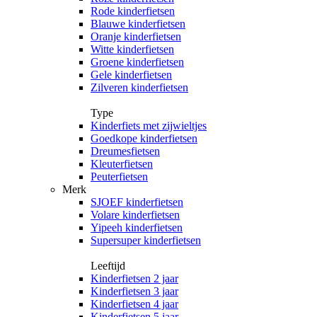
Rode kinderfietsen
Blauwe kinderfietsen
Oranje kinderfietsen
Witte kinderfietsen
Groene kinderfietsen
Gele kinderfietsen
Zilveren kinderfietsen
Type
Kinderfiets met zijwieltjes
Goedkope kinderfietsen
Dreumesfietsen
Kleuterfietsen
Peuterfietsen
Merk
SJOEF kinderfietsen
Volare kinderfietsen
Yipeeh kinderfietsen
Supersuper kinderfietsen
Leeftijd
Kinderfietsen 2 jaar
Kinderfietsen 3 jaar
Kinderfietsen 4 jaar
Kinderfietsen 5 jaar