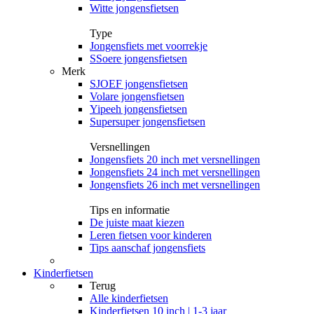
Witte jongensfietsen
Type
Jongensfiets met voorrekje
SSoere jongensfietsen
Merk
SJOEF jongensfietsen
Volare jongensfietsen
Yipeeh jongensfietsen
Supersuper jongensfietsen
Versnellingen
Jongensfiets 20 inch met versnellingen
Jongensfiets 24 inch met versnellingen
Jongensfiets 26 inch met versnellingen
Tips en informatie
De juiste maat kiezen
Leren fietsen voor kinderen
Tips aanschaf jongensfiets
Kinderfietsen
Terug
Alle
kinderfietsen
Kinderfietsen 10 inch | 1-3 jaar