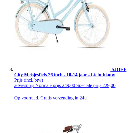
SJOEF
City Meisjesfiets 26 inch - 10-14 jaar - Licht blauw
Prijs
(incl. btw)
adviesprijs
Normale prijs
249,00
Speciale prijs
229,00
Op voorraad. Gratis verzending in 24u