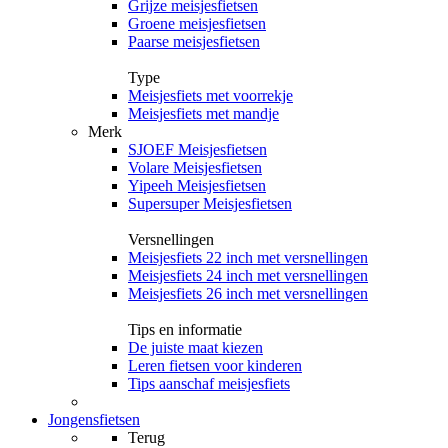
Grijze meisjesfietsen
Groene meisjesfietsen
Paarse meisjesfietsen
Type
Meisjesfiets met voorrekje
Meisjesfiets met mandje
Merk
SJOEF Meisjesfietsen
Volare Meisjesfietsen
Yipeeh Meisjesfietsen
Supersuper Meisjesfietsen
Versnellingen
Meisjesfiets 22 inch met versnellingen
Meisjesfiets 24 inch met versnellingen
Meisjesfiets 26 inch met versnellingen
Tips en informatie
De juiste maat kiezen
Leren fietsen voor kinderen
Tips aanschaf meisjesfiets
Jongensfietsen
Terug