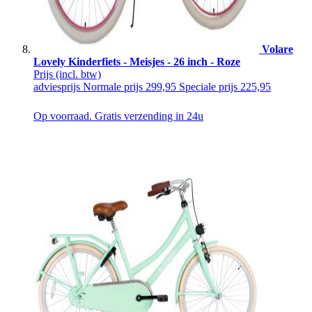
Volare
Lovely Kinderfiets - Meisjes - 26 inch - Roze
Prijs
(incl. btw)
adviesprijs
Normale prijs
299,95
Speciale prijs
225,95
Op voorraad. Gratis verzending in 24u