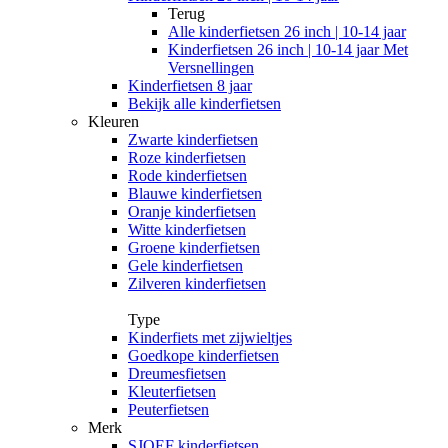
Terug
Alle
kinderfietsen 26 inch | 10-14 jaar
Kinderfietsen 26 inch | 10-14 jaar Met
Versnellingen
Kinderfietsen 8 jaar
Bekijk alle kinderfietsen
Kleuren
Zwarte kinderfietsen
Roze kinderfietsen
Rode kinderfietsen
Blauwe kinderfietsen
Oranje kinderfietsen
Witte kinderfietsen
Groene kinderfietsen
Gele kinderfietsen
Zilveren kinderfietsen
Type
Kinderfiets met zijwieltjes
Goedkope kinderfietsen
Dreumesfietsen
Kleuterfietsen
Peuterfietsen
Merk
SJOEF kinderfietsen