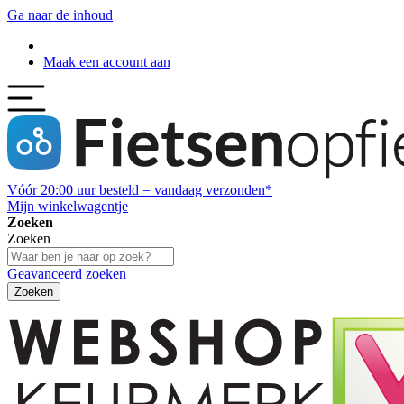
Ga naar de inhoud
Maak een account aan
Vóór
20:00
uur besteld = vandaag verzonden*
Mijn winkelwagentje
Zoeken
Zoeken
Geavanceerd zoeken
Zoeken