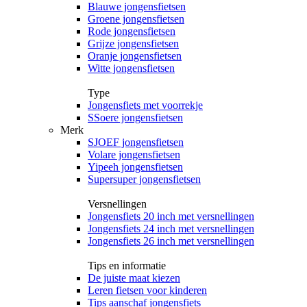
Blauwe jongensfietsen
Groene jongensfietsen
Rode jongensfietsen
Grijze jongensfietsen
Oranje jongensfietsen
Witte jongensfietsen
Type
Jongensfiets met voorrekje
SSoere jongensfietsen
Merk
SJOEF jongensfietsen
Volare jongensfietsen
Yipeeh jongensfietsen
Supersuper jongensfietsen
Versnellingen
Jongensfiets 20 inch met versnellingen
Jongensfiets 24 inch met versnellingen
Jongensfiets 26 inch met versnellingen
Tips en informatie
De juiste maat kiezen
Leren fietsen voor kinderen
Tips aanschaf jongensfiets