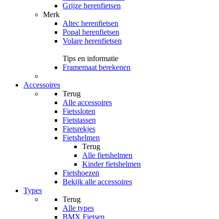
Grijze herenfietsen
Merk
Altec herenfietsen
Popal herenfietsen
Volare herenfietsen
Tips en informatie
Framemaat berekenen
Accessoires
Terug
Alle
accessoires
Fietssloten
Fietstassen
Fietsrekjes
Fietshelmen
Terug
Alle
fietshelmen
Kinder fietshelmen
Fietshoezen
Bekijk alle accessoires
Types
Terug
Alle
types
BMX Fietsen