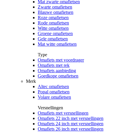
Mat zwarte omafietsen
Zwarte omafietsen
Blauwe omafietsen
Roze omafietsen
Rode omafietsen
Witte omafietsen
Groene omafietsen
Gele omafietsen
Mat witte omafietsen
Type
Omafiets met voordrager
Omafiets met rek
Omafiets aanbieding
Goedkope omafietsen
Merk
Altec omafietsen
Popal omafietsen
Volare omafietsen
Versnellingen
Omafiets met versnellingen
Omafiets 22 inch met versnellingen
Omafiets 24 inch met versnellingen
Omafiets 26 inch met versnellingen