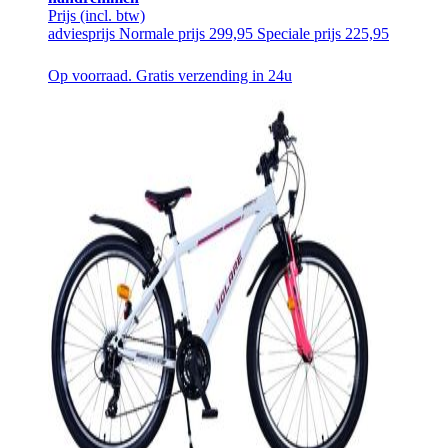
Prijs
(incl. btw)
adviesprijs
Normale prijs
299,95
Speciale prijs
225,95
Op voorraad. Gratis verzending in 24u