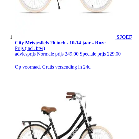
SJOEF
City Meisjesfiets 26 inch - 10-14 jaar - Roze
Prijs
(incl. btw)
adviesprijs
Normale prijs
249,00
Speciale prijs
229,00
Op voorraad. Gratis verzending in 24u