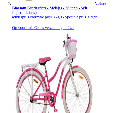
Volare
Blossom Kinderfiets - Meisjes - 26 inch - Wit
Prijs
(incl. btw)
adviesprijs
Normale prijs
359,95
Speciale prijs
319,95
Op voorraad. Gratis verzending in 24u