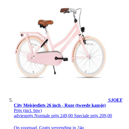
SJOEF
City Meisjesfiets 26 inch - Roze (tweede kansje)
Prijs
(incl. btw)
adviesprijs
Normale prijs
249,00
Speciale prijs
209,00
Op voorraad. Gratis verzending in 24u