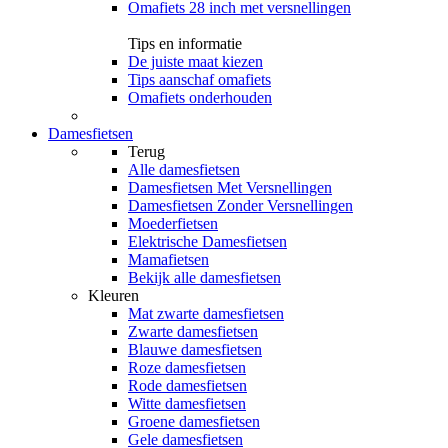
Omafiets 28 inch met versnellingen
Tips en informatie
De juiste maat kiezen
Tips aanschaf omafiets
Omafiets onderhouden
Damesfietsen
Terug
Alle
damesfietsen
Damesfietsen Met Versnellingen
Damesfietsen Zonder Versnellingen
Moederfietsen
Elektrische Damesfietsen
Mamafietsen
Bekijk alle damesfietsen
Kleuren
Mat zwarte damesfietsen
Zwarte damesfietsen
Blauwe damesfietsen
Roze damesfietsen
Rode damesfietsen
Witte damesfietsen
Groene damesfietsen
Gele damesfietsen