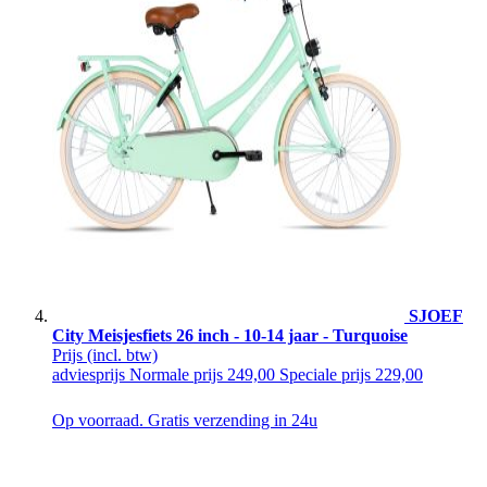
SJOEF
City Meisjesfiets 26 inch - 10-14 jaar - Turquoise
Prijs
(incl. btw)
adviesprijs
Normale prijs
249,00
Speciale prijs
229,00
Op voorraad. Gratis verzending in 24u