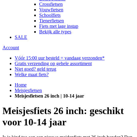
Crossfietsen
Vouwfietsen
Schoolfiets
Tienerfietsen
Fiets met lage instap
Bekijk alle types
SALE
Account
Vóór 15:00 uur besteld = vandaag verzonden*
Gratis verzending op gehele assortiment
Niet goed? geld terug
Welke maat fiets?
Home
Meisjesfietsen
Meisjesfietsen 26 inch | 10-14 jaar
Meisjesfiets 26 inch: geschikt
voor 10-14 jaar