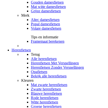
Gouden damesfietsen
Mat witte damesfietsen
Grijze damesfietsen
Merk
Altec damesfietsen
Popal damesfietsen
Volare damesfietsen
Tips en informatie
Framemaat berekenen
Herenfietsen
Terug
Alle
herenfietsen
Herenfietsen Met Versnellingen
Herenfietsen Zonder Versnellingen
Opafietsen
Bekijk alle herenfietsen
Kleuren
Mat zwarte herenfietsen
Zwarte herenfietsen
Blauwe herenfietsen
Rode herenfietsen
Witte herenfietsen
Groene herenfietsen