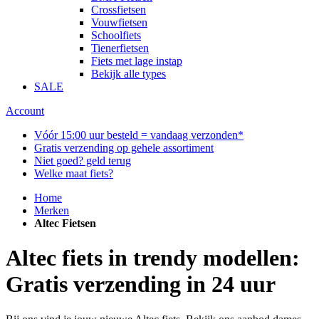
Crossfietsen
Vouwfietsen
Schoolfiets
Tienerfietsen
Fiets met lage instap
Bekijk alle types
SALE
Account
Vóór 15:00 uur besteld = vandaag verzonden*
Gratis verzending op gehele assortiment
Niet goed? geld terug
Welke maat fiets?
Home
Merken
Altec Fietsen
Altec fiets in trendy modellen:
Gratis verzending in 24 uur