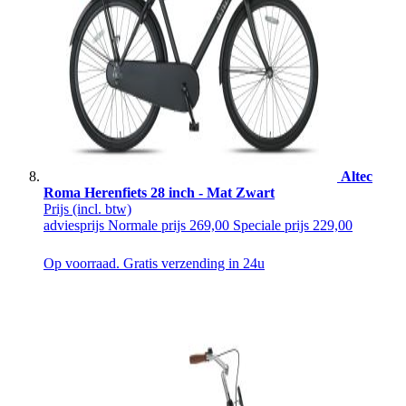
Altec
Roma Herenfiets 28 inch - Mat Zwart
Prijs
(incl. btw)
adviesprijs
Normale prijs
269,00
Speciale prijs
229,00
Op voorraad. Gratis verzending in 24u