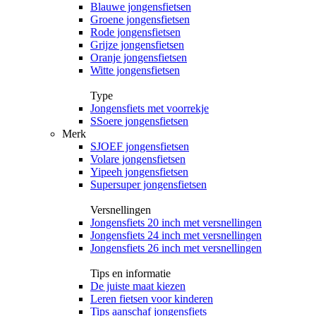
Blauwe jongensfietsen
Groene jongensfietsen
Rode jongensfietsen
Grijze jongensfietsen
Oranje jongensfietsen
Witte jongensfietsen
Type
Jongensfiets met voorrekje
SSoere jongensfietsen
Merk
SJOEF jongensfietsen
Volare jongensfietsen
Yipeeh jongensfietsen
Supersuper jongensfietsen
Versnellingen
Jongensfiets 20 inch met versnellingen
Jongensfiets 24 inch met versnellingen
Jongensfiets 26 inch met versnellingen
Tips en informatie
De juiste maat kiezen
Leren fietsen voor kinderen
Tips aanschaf jongensfiets