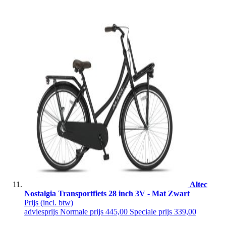
Altec
Nostalgia Transportfiets 28 inch 3V - Mat Zwart
Prijs
(incl. btw)
adviesprijs
Normale prijs
445,00
Speciale prijs
339,00