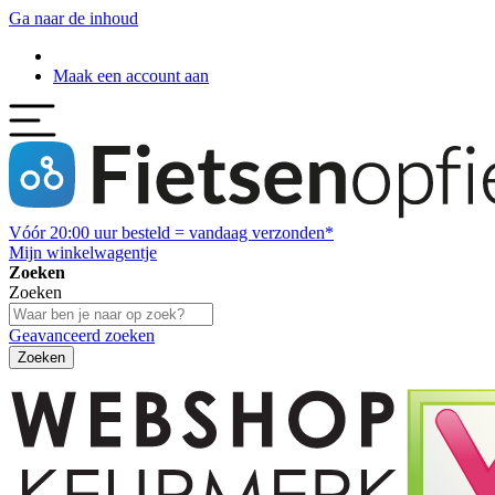
Ga naar de inhoud
Maak een account aan
Vóór
20:00
uur besteld = vandaag verzonden*
Mijn winkelwagentje
Zoeken
Zoeken
Geavanceerd zoeken
Zoeken