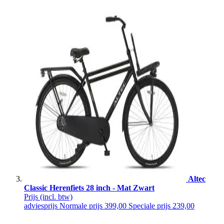
Altec
Classic Herenfiets 28 inch - Mat Zwart
Prijs
(incl. btw)
adviesprijs
Normale prijs
399,00
Speciale prijs
239,00