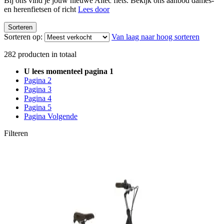
Bij ons vind je jouw nieuwe Altec fiets. Bekijk ons aanbod dames-
en herenfietsen of richt
Lees door
Sorteren
Sorteren op:
Van laag naar hoog sorteren
282
producten in totaal
U lees momenteel pagina
1
Pagina
2
Pagina
3
Pagina
4
Pagina
5
Pagina
Volgende
Filteren