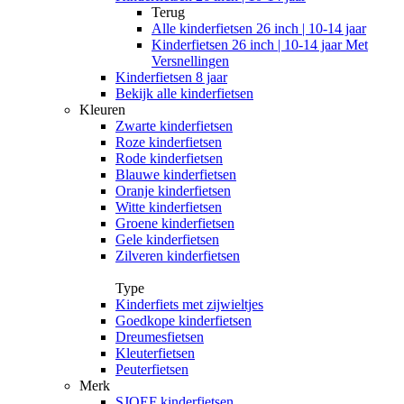
Terug
Alle
kinderfietsen 26 inch | 10-14 jaar
Kinderfietsen 26 inch | 10-14 jaar Met
Versnellingen
Kinderfietsen 8 jaar
Bekijk alle kinderfietsen
Kleuren
Zwarte kinderfietsen
Roze kinderfietsen
Rode kinderfietsen
Blauwe kinderfietsen
Oranje kinderfietsen
Witte kinderfietsen
Groene kinderfietsen
Gele kinderfietsen
Zilveren kinderfietsen
Type
Kinderfiets met zijwieltjes
Goedkope kinderfietsen
Dreumesfietsen
Kleuterfietsen
Peuterfietsen
Merk
SJOEF kinderfietsen