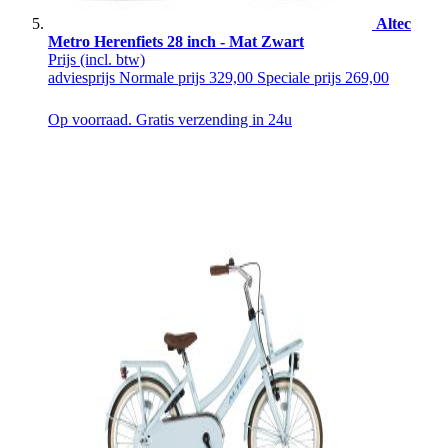
Altec
Metro Herenfiets 28 inch - Mat Zwart
Prijs
(incl. btw)
adviesprijs
Normale prijs
329,00
Speciale prijs
269,00
Op voorraad. Gratis verzending in 24u