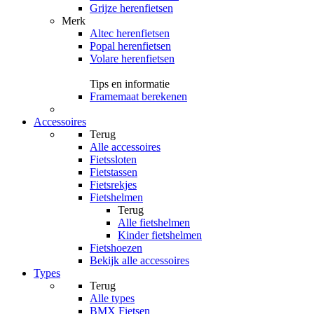
Grijze herenfietsen
Merk
Altec herenfietsen
Popal herenfietsen
Volare herenfietsen
Tips en informatie
Framemaat berekenen
Accessoires
Terug
Alle
accessoires
Fietssloten
Fietstassen
Fietsrekjes
Fietshelmen
Terug
Alle
fietshelmen
Kinder fietshelmen
Fietshoezen
Bekijk alle accessoires
Types
Terug
Alle
types
BMX Fietsen