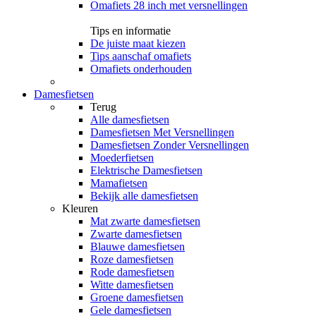
Omafiets 28 inch met versnellingen
Tips en informatie
De juiste maat kiezen
Tips aanschaf omafiets
Omafiets onderhouden
Damesfietsen
Terug
Alle
damesfietsen
Damesfietsen Met Versnellingen
Damesfietsen Zonder Versnellingen
Moederfietsen
Elektrische Damesfietsen
Mamafietsen
Bekijk alle damesfietsen
Kleuren
Mat zwarte damesfietsen
Zwarte damesfietsen
Blauwe damesfietsen
Roze damesfietsen
Rode damesfietsen
Witte damesfietsen
Groene damesfietsen
Gele damesfietsen