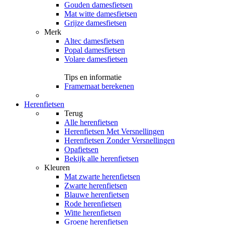
Gouden damesfietsen
Mat witte damesfietsen
Grijze damesfietsen
Merk
Altec damesfietsen
Popal damesfietsen
Volare damesfietsen
Tips en informatie
Framemaat berekenen
Herenfietsen
Terug
Alle
herenfietsen
Herenfietsen Met Versnellingen
Herenfietsen Zonder Versnellingen
Opafietsen
Bekijk alle herenfietsen
Kleuren
Mat zwarte herenfietsen
Zwarte herenfietsen
Blauwe herenfietsen
Rode herenfietsen
Witte herenfietsen
Groene herenfietsen