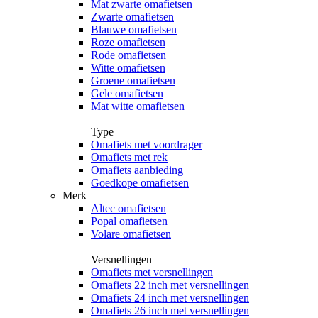
Mat zwarte omafietsen
Zwarte omafietsen
Blauwe omafietsen
Roze omafietsen
Rode omafietsen
Witte omafietsen
Groene omafietsen
Gele omafietsen
Mat witte omafietsen
Type
Omafiets met voordrager
Omafiets met rek
Omafiets aanbieding
Goedkope omafietsen
Merk
Altec omafietsen
Popal omafietsen
Volare omafietsen
Versnellingen
Omafiets met versnellingen
Omafiets 22 inch met versnellingen
Omafiets 24 inch met versnellingen
Omafiets 26 inch met versnellingen