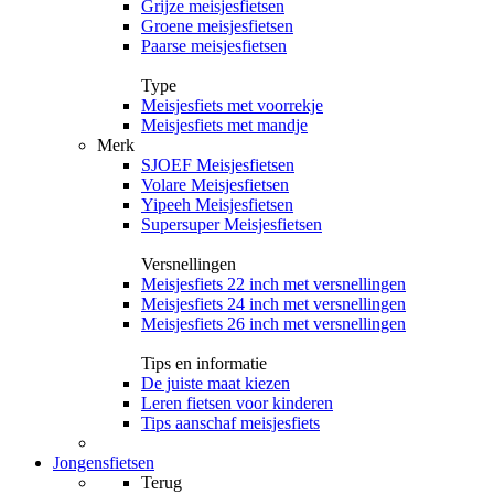
Grijze meisjesfietsen
Groene meisjesfietsen
Paarse meisjesfietsen
Type
Meisjesfiets met voorrekje
Meisjesfiets met mandje
Merk
SJOEF Meisjesfietsen
Volare Meisjesfietsen
Yipeeh Meisjesfietsen
Supersuper Meisjesfietsen
Versnellingen
Meisjesfiets 22 inch met versnellingen
Meisjesfiets 24 inch met versnellingen
Meisjesfiets 26 inch met versnellingen
Tips en informatie
De juiste maat kiezen
Leren fietsen voor kinderen
Tips aanschaf meisjesfiets
Jongensfietsen
Terug