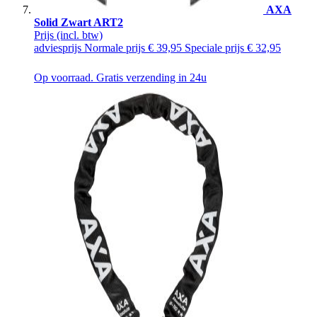
AXA
Solid Zwart ART2
Prijs
(incl. btw)
adviesprijs
Normale prijs
€ 39,95
Speciale prijs
€ 32,95
Op voorraad. Gratis verzending in 24u