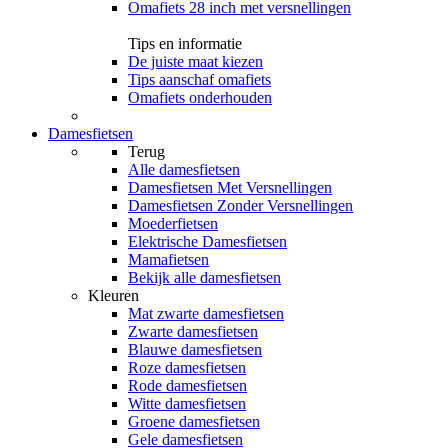
Omafiets 28 inch met versnellingen
Tips en informatie
De juiste maat kiezen
Tips aanschaf omafiets
Omafiets onderhouden
Damesfietsen
Terug
Alle
damesfietsen
Damesfietsen Met Versnellingen
Damesfietsen Zonder Versnellingen
Moederfietsen
Elektrische Damesfietsen
Mamafietsen
Bekijk alle damesfietsen
Kleuren
Mat zwarte damesfietsen
Zwarte damesfietsen
Blauwe damesfietsen
Roze damesfietsen
Rode damesfietsen
Witte damesfietsen
Groene damesfietsen
Gele damesfietsen