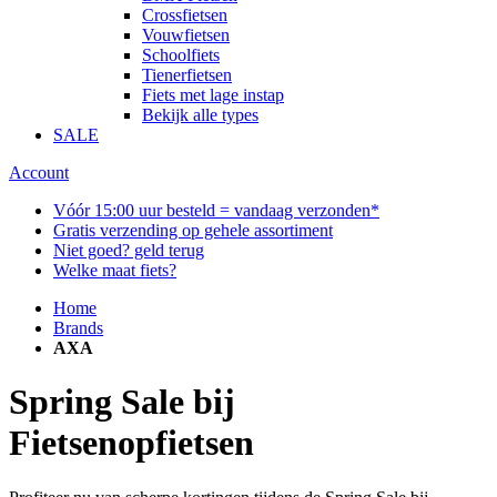
Crossfietsen
Vouwfietsen
Schoolfiets
Tienerfietsen
Fiets met lage instap
Bekijk alle types
SALE
Account
Vóór 15:00 uur besteld = vandaag verzonden*
Gratis verzending op gehele assortiment
Niet goed? geld terug
Welke maat fiets?
Home
Brands
AXA
Spring Sale bij
Fietsenopfietsen