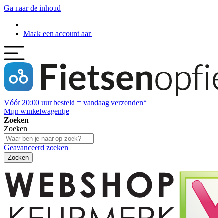
Ga naar de inhoud
Maak een account aan
Vóór
20:00
uur besteld = vandaag verzonden*
Mijn winkelwagentje
Zoeken
Zoeken
Geavanceerd zoeken
Zoeken