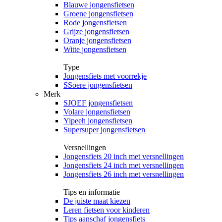
Blauwe jongensfietsen
Groene jongensfietsen
Rode jongensfietsen
Grijze jongensfietsen
Oranje jongensfietsen
Witte jongensfietsen
Type
Jongensfiets met voorrekje
SSoere jongensfietsen
Merk
SJOEF jongensfietsen
Volare jongensfietsen
Yipeeh jongensfietsen
Supersuper jongensfietsen
Versnellingen
Jongensfiets 20 inch met versnellingen
Jongensfiets 24 inch met versnellingen
Jongensfiets 26 inch met versnellingen
Tips en informatie
De juiste maat kiezen
Leren fietsen voor kinderen
Tips aanschaf jongensfiets