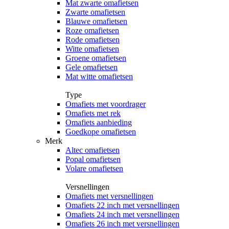
Mat zwarte omafietsen
Zwarte omafietsen
Blauwe omafietsen
Roze omafietsen
Rode omafietsen
Witte omafietsen
Groene omafietsen
Gele omafietsen
Mat witte omafietsen
Type
Omafiets met voordrager
Omafiets met rek
Omafiets aanbieding
Goedkope omafietsen
Merk
Altec omafietsen
Popal omafietsen
Volare omafietsen
Versnellingen
Omafiets met versnellingen
Omafiets 22 inch met versnellingen
Omafiets 24 inch met versnellingen
Omafiets 26 inch met versnellingen