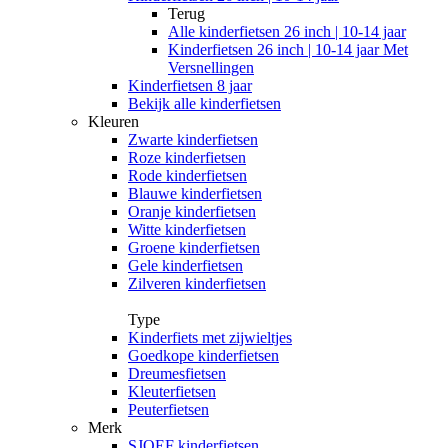
Terug
Alle
kinderfietsen 26 inch | 10-14 jaar
Kinderfietsen 26 inch | 10-14 jaar Met
Versnellingen
Kinderfietsen 8 jaar
Bekijk alle kinderfietsen
Kleuren
Zwarte kinderfietsen
Roze kinderfietsen
Rode kinderfietsen
Blauwe kinderfietsen
Oranje kinderfietsen
Witte kinderfietsen
Groene kinderfietsen
Gele kinderfietsen
Zilveren kinderfietsen
Type
Kinderfiets met zijwieltjes
Goedkope kinderfietsen
Dreumesfietsen
Kleuterfietsen
Peuterfietsen
Merk
SJOEF kinderfietsen