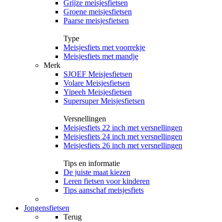
Grijze meisjesfietsen
Groene meisjesfietsen
Paarse meisjesfietsen
Type
Meisjesfiets met voorrekje
Meisjesfiets met mandje
Merk
SJOEF Meisjesfietsen
Volare Meisjesfietsen
Yipeeh Meisjesfietsen
Supersuper Meisjesfietsen
Versnellingen
Meisjesfiets 22 inch met versnellingen
Meisjesfiets 24 inch met versnellingen
Meisjesfiets 26 inch met versnellingen
Tips en informatie
De juiste maat kiezen
Leren fietsen voor kinderen
Tips aanschaf meisjesfiets
Jongensfietsen
Terug