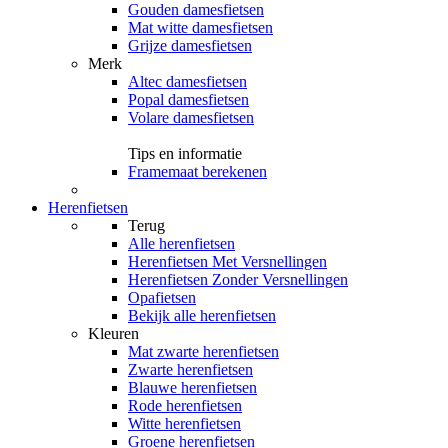
Gouden damesfietsen
Mat witte damesfietsen
Grijze damesfietsen
Merk
Altec damesfietsen
Popal damesfietsen
Volare damesfietsen
Tips en informatie
Framemaat berekenen
Herenfietsen
Terug
Alle
herenfietsen
Herenfietsen Met Versnellingen
Herenfietsen Zonder Versnellingen
Opafietsen
Bekijk alle herenfietsen
Kleuren
Mat zwarte herenfietsen
Zwarte herenfietsen
Blauwe herenfietsen
Rode herenfietsen
Witte herenfietsen
Groene herenfietsen