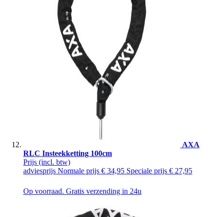
AXA
RLC Insteekketting 100cm
Prijs
(incl. btw)
adviesprijs
Normale prijs
€ 34,95
Speciale prijs
€ 27,95
Op voorraad. Gratis verzending in 24u