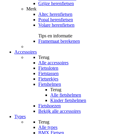
Grijze herenfietsen
Merk
Altec herenfietsen
Popal herenfietsen
Volare herenfietsen
Tips en informatie
Framemaat berekenen
Accessoires
Terug
Alle
accessoires
Fietssloten
Fietstassen
Fietsrekjes
Fietshelmen
Terug
Alle
fietshelmen
Kinder fietshelmen
Fietshoezen
Bekijk alle accessoires
Types
Terug
Alle
types
BMX Fietsen