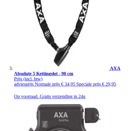
AXA
Absolute 5 Kettingslot - 90 cm
Prijs
(incl. btw)
adviesprijs
Normale prijs
€ 34,95
Speciale prijs
€ 29,95
Op voorraad. Gratis verzending in 24u