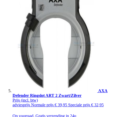
AXA
Defender Ringslot ART 2 Zwart/Zilver
Prijs
(incl. btw)
adviesprijs
Normale prijs
€ 39,95
Speciale prijs
€ 32,95
Op voorraad. Gratis verzending in 24u