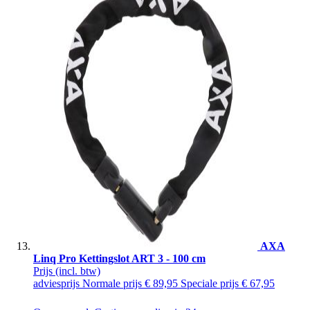
AXA
Linq Pro Kettingslot ART 3 - 100 cm
Prijs
(incl. btw)
adviesprijs
Normale prijs
€ 89,95
Speciale prijs
€ 67,95