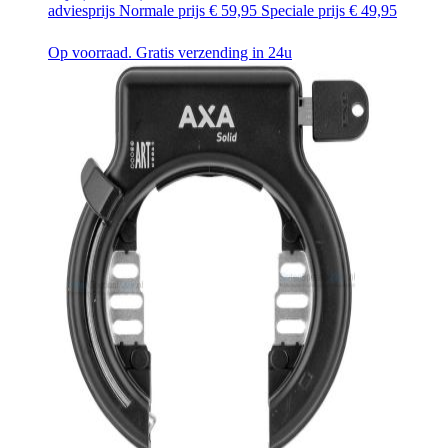
adviesprijs
Normale prijs
€ 59,95
Speciale prijs
€ 49,95
Op voorraad. Gratis verzending in 24u