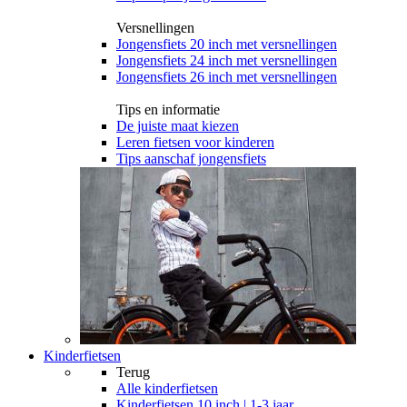
Versnellingen
Jongensfiets 20 inch met versnellingen
Jongensfiets 24 inch met versnellingen
Jongensfiets 26 inch met versnellingen
Tips en informatie
De juiste maat kiezen
Leren fietsen voor kinderen
Tips aanschaf jongensfiets
Kinderfietsen
Terug
Alle
kinderfietsen
Kinderfietsen 10 inch | 1-3 jaar