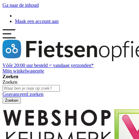
Ga naar de inhoud
Maak een account aan
Vóór
20:00
uur besteld = vandaag verzonden*
Mijn winkelwagentje
Zoeken
Zoeken
Geavanceerd zoeken
Zoeken