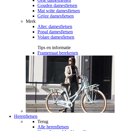
Gele damesfietsen
Gouden damesfietsen
Mat witte damesfietsen
Grijze damesfietsen
Merk
Altec damesfietsen
Popal damesfietsen
Volare damesfietsen
Tips en informatie
Framemaat berekenen
Herenfietsen
Terug
Alle
herenfietsen