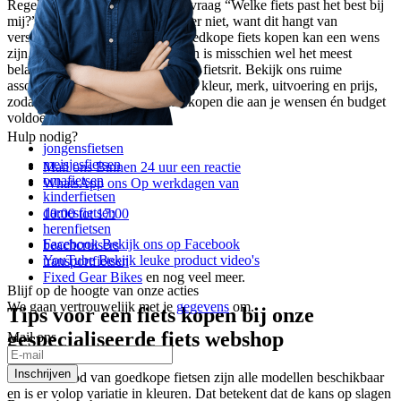
Regelmatig komt ‘ie voorbij; de vraag “Welke fiets past het best bij
mij?”. Een pasklaar antwoord is er niet, want dit hangt van
verschillende factoren af. Een goedkope fiets kopen kan een wens
zijn, maar een fiets op maat kopen is misschien wel het meest
belangrijke voor een comfortabele fietsrit. Bekijk ons ruime
assortiment en selecteer je fiets op kleur, merk, uitvoering en prijs,
zodat je een goedkope fiets kan kopen die aan je wensen én budget
voldoet. Bij ons vind je:
Hulp nodig?
jongensfietsen
meisjesfietsen
Mail ons
Binnen 24 uur een reactie
omafietsen
WhatsApp ons
Op werkdagen van
kinderfietsen
damesfietsen
10:00 tot 17:00
herenfietsen
Facebook
Bekijk ons op Facebook
beachcruisers
YouTube
Bekijk leuke product video's
transportfietsen
Fixed Gear Bikes
en nog veel meer.
Blijf op de hoogte van onze acties
We gaan vertrouwelijk met je
gegevens
om.
Tips voor een fiets kopen bij onze
gespecialiseerde fiets webshop
Mail ons
Inschrijven
In ons aanbod van goedkope fietsen zijn alle modellen beschikbaar
en is er volop variatie in kleuren. Dat betekent dat de kans op slagen