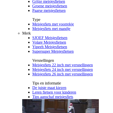
Grijze meisjesfietsen
Groene meisjesfietsen
Paarse meisjesfietsen
Type
Meisjesfiets met voorrekje
Meisjesfiets met mandje
Merk
SJOEF Meisjesfietsen
Volare Meisjesfietsen
Yipeeh Meisjesfietsen
Supersuper Meisjesfietsen
Versnellingen
Meisjesfiets 22 inch met versnellingen
Meisjesfiets 24 inch met versnellingen
Meisjesfiets 26 inch met versnellingen
Tips en informatie
De juiste maat kiezen
Leren fietsen voor kinderen
Tips aanschaf meisjesfiets