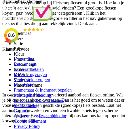
Betrouwbaar shoppen
voor een fiets goedkoop bij Fietsenopfietsen.nl groot is. Hoe kun je
uit zo’n aanbod het juiste rijwiel vinden? Een goedkope fietsen
kopen, gaat hand in hand met ‘categoriseren’. Klik in het
hoofdmenu op de juiste categorie en filter in het navigatiemenu op
de specificaties die jij aantrekkelijk vindt. Denk aan:
Wielmaat
Merk
Serie
Prijs
Klantenservice
Kleur
Verzending
Framemaat
Retourneren
Versnellingen
Achteraf betalen
Materiaal
BTW terugvragen
Voorrek
Veelgestelde vragen
Stuurslot
Kennisbank
Materiaal frame
Framemaat & Inchmaat bepalen
In onze shop vind je een gevarieerd aanbod aan fietsen online. Wil
Montagehandleiding
je bij ons tot aankoop overgaan. Dan is het goed om te weten dat er
FietsZeker (fietsverzekering)
voor ieder budget een geschikte (goedkope) fiets bestaat. Laat het
Staffelkorting
aanbod op je inwerken en vind een kwaliteitsfiets tegen scherpe
Garantie
internetprijzen. Een
fiets aanbieding
bij ons kan ons kan oplopen tot
Algemene voorwaarden
kortingen van 40%.
Cookie Statement
Privacy Policy