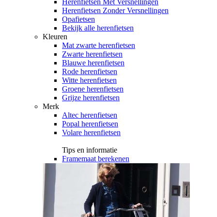
Herenfietsen Met Versnellingen
Herenfietsen Zonder Versnellingen
Opafietsen
Bekijk alle herenfietsen
Kleuren
Mat zwarte herenfietsen
Zwarte herenfietsen
Blauwe herenfietsen
Rode herenfietsen
Witte herenfietsen
Groene herenfietsen
Grijze herenfietsen
Merk
Altec herenfietsen
Popal herenfietsen
Volare herenfietsen
Tips en informatie
Framemaat berekenen