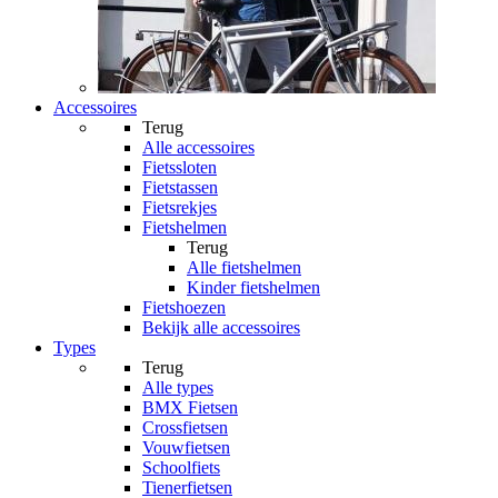
Accessoires
Terug
Alle
accessoires
Fietssloten
Fietstassen
Fietsrekjes
Fietshelmen
Terug
Alle
fietshelmen
Kinder fietshelmen
Fietshoezen
Bekijk alle accessoires
Types
Terug
Alle
types
BMX Fietsen
Crossfietsen
Vouwfietsen
Schoolfiets
Tienerfietsen