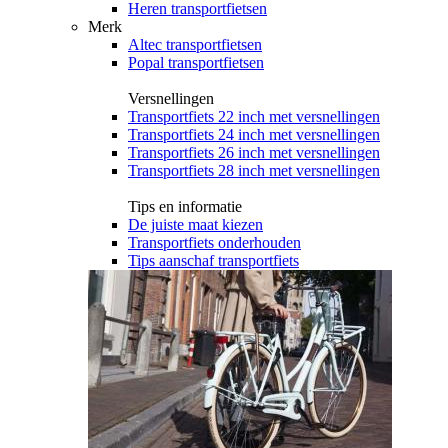
Heren transportfietsen
Merk
Altec transportfietsen
Popal transportfietsen
Versnellingen
Transportfiets 22 inch met versnellingen
Transportfiets 24 inch met versnellingen
Transportfiets 26 inch met versnellingen
Transportfiets 28 inch met versnellingen
Tips en informatie
De juiste maat kiezen
Transportfiets onderhouden
Tips aanschaf transportfiets