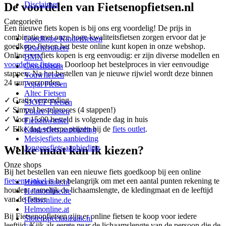
Disclaimer
De voordelen van Fietsenopfietsen.nl
Categorieën
Een nieuwe fiets kopen is bij ons erg voordelig! De prijs in
combinatie met onze hoge kwaliteitsfietsen zorgen ervoor dat je
Goedkope Kinderfietsen
goedkope fietsen het beste online kunt kopen in onze webshop.
Beachcruisers
Online een fiets kopen is erg eenvoudig: er zijn diverse modellen en
BMX
voordelige fietsen
. Doorloop het bestelproces in vier eenvoudige
Crossfietsen
stappen. Na het bestellen van je nieuwe rijwiel wordt deze binnen
Vouwfietsen
24 uur verzonden.
Popal Fietsen
Altec Fietsen
✓ Gratis verzending
SJOEF Fietsen
✓ Simpel bestelproces (4 stappen!)
Volare Fietsen
✓ Voor 15:00 besteld is volgende dag in huis
Fietsenwinkel
✓ Elke dag scherpe prijzen bij de
fiets outlet
.
Kinderfiets aanbieding
Meisjesfiets aanbieding
Jongensfiets aanbieding
Welke maat kan ik kiezen?
Onze shops
Bij het bestellen van een nieuwe fiets goedkoop bij een online
fietsenwinkel
is het belangrijk om met een aantal punten rekening te
Helmonline.nl
houden, namelijk de lichaamslengte, de kledingmaat en de leeftijd
Helmonline.be
van de fietser.
Helmonline.de
Helmonline.at
Bij Fietsenopfietsen zijn er online fietsen te koop voor iedere
Slotenspeciaalzaak.nl
leeftijd. Kijk als eerste naar de lichaamslengte van de persoon die de