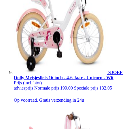
SJOEF
Dolly Meisjesfiets 16 inch - 4-6 Jaar - Unicorn - Wit
Prijs
(incl. btw)
adviesprijs
Normale prijs
199,00
Speciale prijs
132,05
Op voorraad. Gratis verzending in 24u