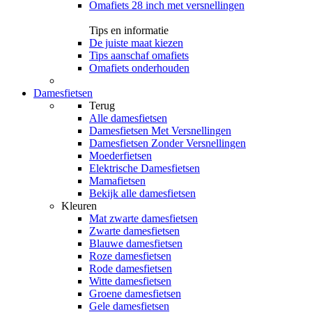
Omafiets 28 inch met versnellingen
Tips en informatie
De juiste maat kiezen
Tips aanschaf omafiets
Omafiets onderhouden
Damesfietsen
Terug
Alle
damesfietsen
Damesfietsen Met Versnellingen
Damesfietsen Zonder Versnellingen
Moederfietsen
Elektrische Damesfietsen
Mamafietsen
Bekijk alle damesfietsen
Kleuren
Mat zwarte damesfietsen
Zwarte damesfietsen
Blauwe damesfietsen
Roze damesfietsen
Rode damesfietsen
Witte damesfietsen
Groene damesfietsen
Gele damesfietsen