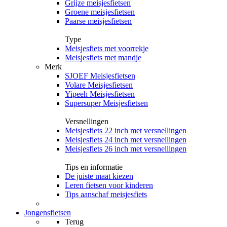
Grijze meisjesfietsen
Groene meisjesfietsen
Paarse meisjesfietsen
Type
Meisjesfiets met voorrekje
Meisjesfiets met mandje
Merk
SJOEF Meisjesfietsen
Volare Meisjesfietsen
Yipeeh Meisjesfietsen
Supersuper Meisjesfietsen
Versnellingen
Meisjesfiets 22 inch met versnellingen
Meisjesfiets 24 inch met versnellingen
Meisjesfiets 26 inch met versnellingen
Tips en informatie
De juiste maat kiezen
Leren fietsen voor kinderen
Tips aanschaf meisjesfiets
Jongensfietsen
Terug