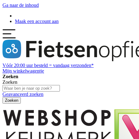
Ga naar de inhoud
Maak een account aan
Vóór
20:00
uur besteld = vandaag verzonden*
Mijn winkelwagentje
Zoeken
Zoeken
Geavanceerd zoeken
Zoeken