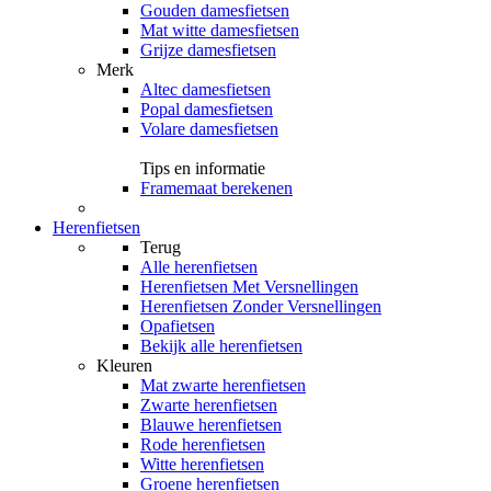
Gouden damesfietsen
Mat witte damesfietsen
Grijze damesfietsen
Merk
Altec damesfietsen
Popal damesfietsen
Volare damesfietsen
Tips en informatie
Framemaat berekenen
Herenfietsen
Terug
Alle
herenfietsen
Herenfietsen Met Versnellingen
Herenfietsen Zonder Versnellingen
Opafietsen
Bekijk alle herenfietsen
Kleuren
Mat zwarte herenfietsen
Zwarte herenfietsen
Blauwe herenfietsen
Rode herenfietsen
Witte herenfietsen
Groene herenfietsen