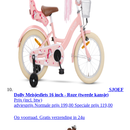
SJOEF
Dolly Meisjesfiets 16 inch - Roze (tweede kansje)
Prijs
(incl. btw)
adviesprijs
Normale prijs
199,00
Speciale prijs
119,00
Op voorraad. Gratis verzending in 24u