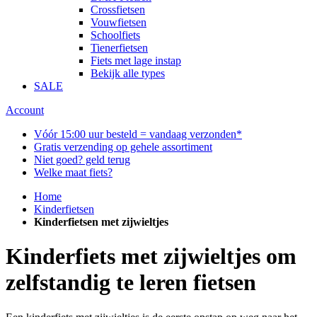
Crossfietsen
Vouwfietsen
Schoolfiets
Tienerfietsen
Fiets met lage instap
Bekijk alle types
SALE
Account
Vóór 15:00 uur besteld = vandaag verzonden*
Gratis verzending op gehele assortiment
Niet goed? geld terug
Welke maat fiets?
Home
Kinderfietsen
Kinderfietsen met zijwieltjes
Kinderfiets met zijwieltjes om
zelfstandig te leren fietsen