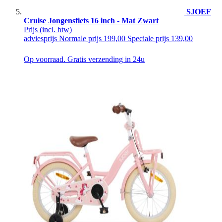
SJOEF
Cruise Jongensfiets 16 inch - Mat Zwart
Prijs
(incl. btw)
adviesprijs
Normale prijs
199,00
Speciale prijs
139,00
Op voorraad. Gratis verzending in 24u