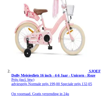
SJOEF
Dolly Meisjesfiets 16 inch - 4-6 Jaar - Unicorn - Roze
Prijs
(incl. btw)
adviesprijs
Normale prijs
199,00
Speciale prijs
132,05
Op voorraad. Gratis verzending in 24u