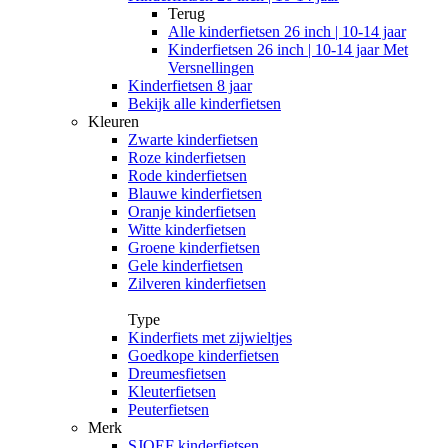
Terug
Alle
kinderfietsen 26 inch | 10-14 jaar
Kinderfietsen 26 inch | 10-14 jaar Met
Versnellingen
Kinderfietsen 8 jaar
Bekijk alle kinderfietsen
Kleuren
Zwarte kinderfietsen
Roze kinderfietsen
Rode kinderfietsen
Blauwe kinderfietsen
Oranje kinderfietsen
Witte kinderfietsen
Groene kinderfietsen
Gele kinderfietsen
Zilveren kinderfietsen
Type
Kinderfiets met zijwieltjes
Goedkope kinderfietsen
Dreumesfietsen
Kleuterfietsen
Peuterfietsen
Merk
SJOEF kinderfietsen