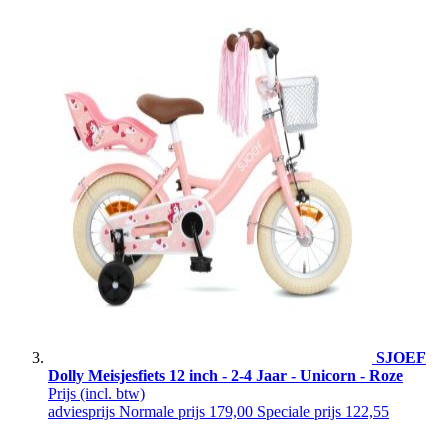
SJOEF
Dolly Meisjesfiets 12 inch - 2-4 Jaar - Unicorn - Roze
Prijs
(incl. btw)
adviesprijs
Normale prijs
179,00
Speciale prijs
122,55