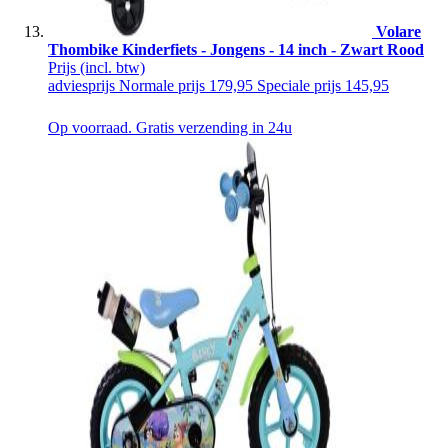
Volare
Thombike Kinderfiets - Jongens - 14 inch - Zwart Rood
Prijs
(incl. btw)
adviesprijs
Normale prijs
179,95
Speciale prijs
145,95
Op voorraad. Gratis verzending in 24u