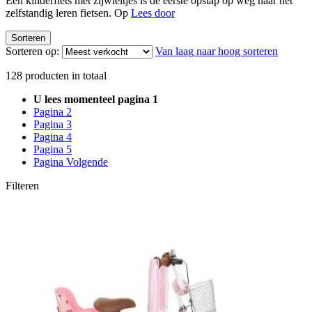
Een kinderfiets met zijwieltjes is de eerste opstap op weg naar het
zelfstandig leren fietsen. Op
Lees door
Sorteren
Sorteren op:
Van laag naar hoog sorteren
128
producten in totaal
U lees momenteel pagina
1
Pagina
2
Pagina
3
Pagina
4
Pagina
5
Pagina
Volgende
Filteren