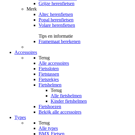
Grijze herenfietsen
Merk
Altec herenfietsen
Popal herenfietsen
Volare herenfietsen
Tips en informatie
Framemaat berekenen
Accessoires
Terug
Alle
accessoires
Fietssloten
Fietstassen
Fietsrekjes
Fietshelmen
Terug
Alle
fietshelmen
Kinder fietshelmen
Fietshoezen
Bekijk alle accessoires
Types
Terug
Alle
types
BMX Fietsen