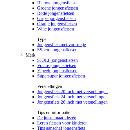
Blauwe jongensfietsen
Groene jongensfietsen
Rode jongensfietsen
Grijze jongensfietsen
Oranje jongensfietsen
Witte jongensfietsen
Type
Jongensfiets met voorrekje
SSoere jongensfietsen
Merk
SJOEF jongensfietsen
Volare jongensfietsen
Yipeeh jongensfietsen
Supersuper jongensfietsen
Versnellingen
Jongensfiets 20 inch met versnellingen
Jongensfiets 24 inch met versnellingen
Jongensfiets 26 inch met versnellingen
Tips en informatie
De juiste maat kiezen
Leren fietsen voor kinderen
Tips aanschaf jongensfiets