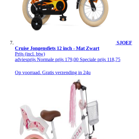
SJOEF
Cruise Jongensfiets 12 inch - Mat Zwart
Prijs
(incl. btw)
adviesprijs
Normale prijs
179,00
Speciale prijs
118,75
Op voorraad. Gratis verzending in 24u