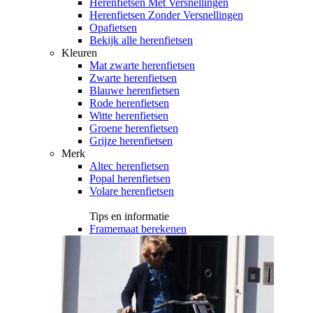
Herenfietsen Met Versnellingen
Herenfietsen Zonder Versnellingen
Opafietsen
Bekijk alle herenfietsen
Kleuren
Mat zwarte herenfietsen
Zwarte herenfietsen
Blauwe herenfietsen
Rode herenfietsen
Witte herenfietsen
Groene herenfietsen
Grijze herenfietsen
Merk
Altec herenfietsen
Popal herenfietsen
Volare herenfietsen
Tips en informatie
Framemaat berekenen