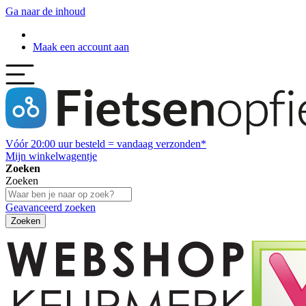
Ga naar de inhoud
Maak een account aan
Vóór
20:00
uur besteld = vandaag verzonden*
Mijn winkelwagentje
Zoeken
Zoeken
Geavanceerd zoeken
Zoeken