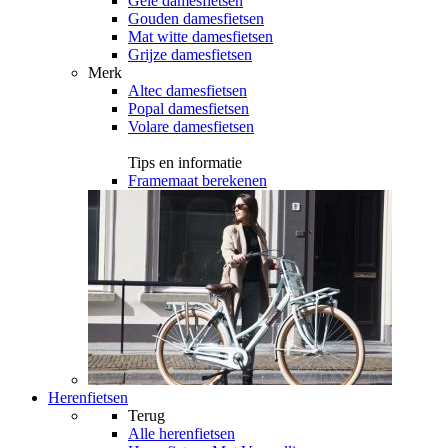
Gele damesfietsen
Gouden damesfietsen
Mat witte damesfietsen
Grijze damesfietsen
Merk
Altec damesfietsen
Popal damesfietsen
Volare damesfietsen
Tips en informatie
Framemaat berekenen
Herenfietsen
Terug
Alle
herenfietsen