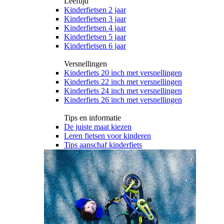
Leeftijd
Kinderfietsen 2 jaar
Kinderfietsen 3 jaar
Kinderfietsen 4 jaar
Kinderfietsen 5 jaar
Kinderfietsen 6 jaar
Versnellingen
Kinderfiets 20 inch met versnellingen
Kinderfiets 22 inch met versnellingen
Kinderfiets 24 inch met versnellingen
Kinderfiets 26 inch met versnellingen
Tips en informatie
De juiste maat kiezen
Leren fietsen voor kinderen
Tips aanschaf kinderfiets