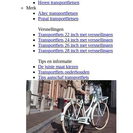
Heren transportfietsen
Merk
Altec transportfietsen
Popal transportfietsen
Versnellingen
Transportfiets 22 inch met versnellingen
Transportfiets 24 inch met versnellingen
Transportfiets 26 inch met versnellingen
Transportfiets 28 inch met versnellingen
Tips en informatie
De juiste maat kiezen
Transportfiets onderhouden
Tips aanschaf transportfiets