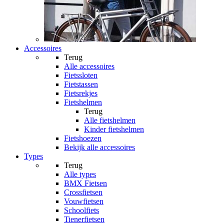
Accessoires
Terug
Alle
accessoires
Fietssloten
Fietstassen
Fietsrekjes
Fietshelmen
Terug
Alle
fietshelmen
Kinder fietshelmen
Fietshoezen
Bekijk alle accessoires
Types
Terug
Alle
types
BMX Fietsen
Crossfietsen
Vouwfietsen
Schoolfiets
Tienerfietsen