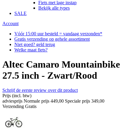
Fiets met lage instap
Bekijk alle types
SALE
Account
Vóór 15:00 uur besteld = vandaag verzonden*
Gratis verzending op gehele assortiment
Niet goed? geld terug
Welke maat fiets?
Altec Camaro Mountainbike
27.5 inch - Zwart/Rood
Schrijf de eerste review over dit product
Prijs
(incl. btw)
adviesprijs
Normale prijs
449,00
Speciale prijs
349,00
Verzending
Gratis