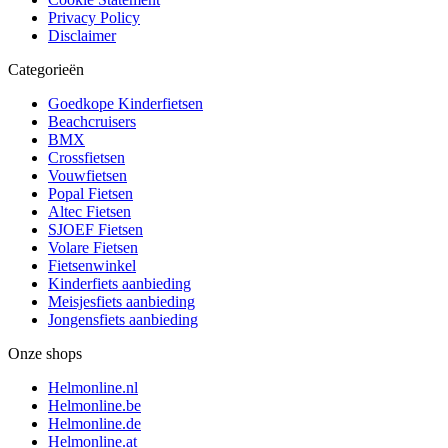
Privacy Policy
Disclaimer
Categorieën
Goedkope Kinderfietsen
Beachcruisers
BMX
Crossfietsen
Vouwfietsen
Popal Fietsen
Altec Fietsen
SJOEF Fietsen
Volare Fietsen
Fietsenwinkel
Kinderfiets aanbieding
Meisjesfiets aanbieding
Jongensfiets aanbieding
Onze shops
Helmonline.nl
Helmonline.be
Helmonline.de
Helmonline.at