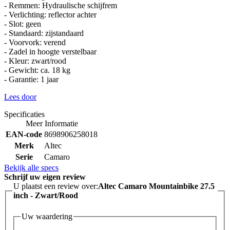
- Remmen: Hydraulische schijfrem
- Verlichting: reflector achter
- Slot: geen
- Standaard: zijstandaard
- Voorvork: verend
- Zadel in hoogte verstelbaar
- Kleur: zwart/rood
- Gewicht: ca. 18 kg
- Garantie: 1 jaar
Lees door
Specificaties
Meer Informatie
EAN-code
8698906258018
Merk
Altec
Serie
Camaro
Bekijk alle specs
Schrijf uw eigen review
U plaatst een review over:
Altec Camaro Mountainbike 27.5
inch - Zwart/Rood
Uw waardering