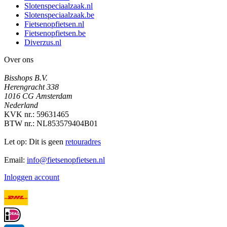
Slotenspeciaalzaak.nl
Slotenspeciaalzaak.be
Fietsenopfietsen.nl
Fietsenopfietsen.be
Diverzus.nl
Over ons
Bisshops B.V.
Herengracht 338
1016 CG Amsterdam
Nederland
KVK nr.: 59631465
BTW nr.: NL853579404B01
Let op: Dit is geen
retouradres
Email:
info@fietsenopfietsen.nl
Inloggen account