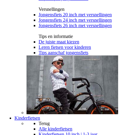
Versnellingen
Jongensfiets 20 inch met versnellingen
Jongensfiets 24 inch met versnellingen
Jongensfiets 26 inch met versnellingen
Tips en informatie
De juiste maat kiezen
Leren fietsen voor kinderen
Tips aanschaf jongensfiets
Kinderfietsen
Terug
Alle
kinderfietsen
Kinderfietsen 10 inch | 1-3 jaar