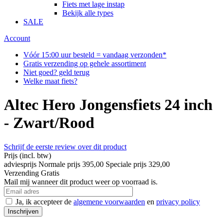
Fiets met lage instap
Bekijk alle types
SALE
Account
Vóór 15:00 uur besteld = vandaag verzonden*
Gratis verzending op gehele assortiment
Niet goed? geld terug
Welke maat fiets?
Altec Hero Jongensfiets 24 inch
- Zwart/Rood
Schrijf de eerste review over dit product
Prijs
(incl. btw)
adviesprijs
Normale prijs
395,00
Speciale prijs
329,00
Verzending
Gratis
Mail mij wanneer dit product weer op voorraad is.
Ja, ik accepteer de
algemene voorwaarden
en
privacy policy
Inschrijven