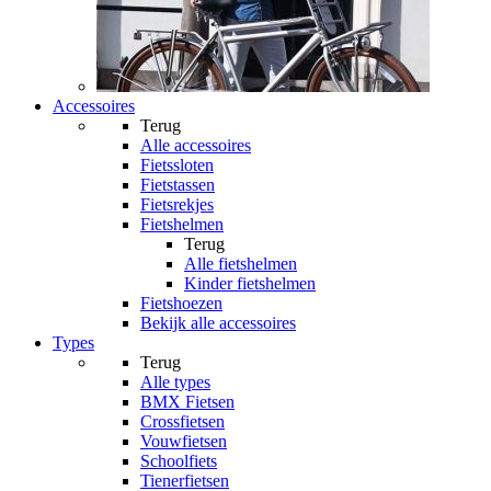
Accessoires
Terug
Alle
accessoires
Fietssloten
Fietstassen
Fietsrekjes
Fietshelmen
Terug
Alle
fietshelmen
Kinder fietshelmen
Fietshoezen
Bekijk alle accessoires
Types
Terug
Alle
types
BMX Fietsen
Crossfietsen
Vouwfietsen
Schoolfiets
Tienerfietsen