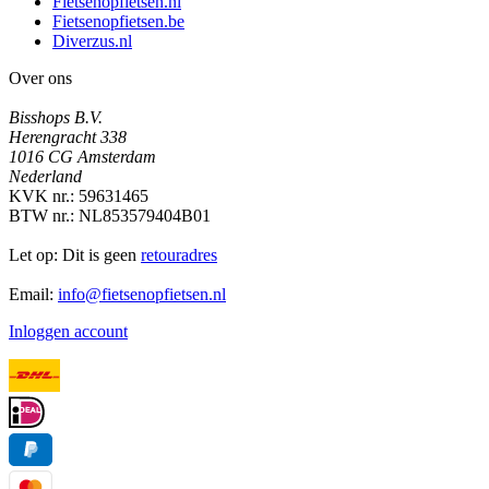
Fietsenopfietsen.nl
Fietsenopfietsen.be
Diverzus.nl
Over ons
Bisshops B.V.
Herengracht 338
1016 CG Amsterdam
Nederland
KVK nr.: 59631465
BTW nr.: NL853579404B01
Let op: Dit is geen
retouradres
Email:
info@fietsenopfietsen.nl
Inloggen account