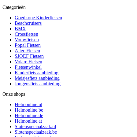
Categorieën
Goedkope Kinderfietsen
Beachcruisers
BMX
Crossfietsen
Vouwfietsen
Popal Fietsen
Altec Fietsen
SJOEF Fietsen
Volare Fietsen
Fietsenwinkel
Kinderfiets aanbieding
Meisjesfiets aanbieding
Jongensfiets aanbieding
Onze shops
Helmonline.nl
Helmonline.be
Helmonline.de
Helmonline.at
Slotenspeciaalzaak.nl
Slotenspeciaalzaak.be