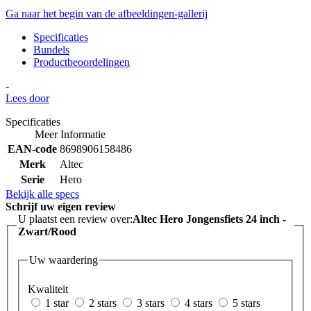
Ga naar het begin van de afbeeldingen-gallerij
Specificaties
Bundels
Productbeoordelingen
-
Lees door
Specificaties
Meer Informatie
EAN-code
8698906158486
Merk
Altec
Serie
Hero
Bekijk alle specs
Schrijf uw eigen review
U plaatst een review over:
Altec Hero Jongensfiets 24 inch -
Zwart/Rood
Uw waardering
Kwaliteit
1 star
2 stars
3 stars
4 stars
5 stars