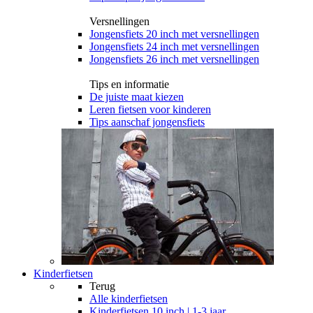
Versnellingen
Jongensfiets 20 inch met versnellingen
Jongensfiets 24 inch met versnellingen
Jongensfiets 26 inch met versnellingen
Tips en informatie
De juiste maat kiezen
Leren fietsen voor kinderen
Tips aanschaf jongensfiets
Kinderfietsen
Terug
Alle
kinderfietsen
Kinderfietsen 10 inch | 1-3 jaar