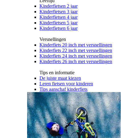
Leeftijd
Kinderfietsen 2 jaar
Kinderfietsen 3 jaar
Kinderfietsen 4 jaar
Kinderfietsen 5 jaar
Kinderfietsen 6 jaar
Versnellingen
Kinderfiets 20 inch met versnellingen
Kinderfiets 22 inch met versnellingen
Kinderfiets 24 inch met versnellingen
Kinderfiets 26 inch met versnellingen
Tips en informatie
De juiste maat kiezen
Leren fietsen voor kinderen
Tips aanschaf kinderfiets