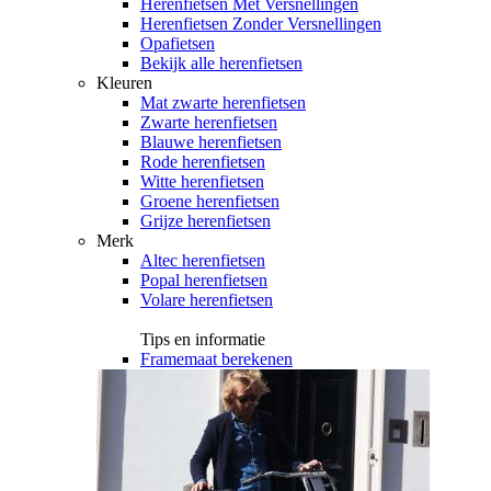
Herenfietsen Met Versnellingen
Herenfietsen Zonder Versnellingen
Opafietsen
Bekijk alle herenfietsen
Kleuren
Mat zwarte herenfietsen
Zwarte herenfietsen
Blauwe herenfietsen
Rode herenfietsen
Witte herenfietsen
Groene herenfietsen
Grijze herenfietsen
Merk
Altec herenfietsen
Popal herenfietsen
Volare herenfietsen
Tips en informatie
Framemaat berekenen