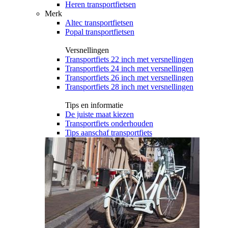
Heren transportfietsen
Merk
Altec transportfietsen
Popal transportfietsen
Versnellingen
Transportfiets 22 inch met versnellingen
Transportfiets 24 inch met versnellingen
Transportfiets 26 inch met versnellingen
Transportfiets 28 inch met versnellingen
Tips en informatie
De juiste maat kiezen
Transportfiets onderhouden
Tips aanschaf transportfiets