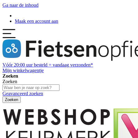
Ga naar de inhoud
Maak een account aan
Vóór
20:00
uur besteld = vandaag verzonden*
Mijn winkelwagentje
Zoeken
Zoeken
Geavanceerd zoeken
Zoeken