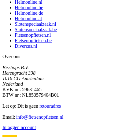
Helmonline.nl
Helmonline.be
Helmonline.de
Helmonline.at
Slotenspeciaalzaak.nl
Slotenspeciaalzaak.be
Fietsenopfietsen.nl
Fietsenopfietsen.be
Diverzus.nl
Over ons
Bisshops B.V.
Herengracht 338
1016 CG Amsterdam
Nederland
KVK nr.: 59631465
BTW nr.: NL853579404B01
Let op: Dit is geen
retouradres
Email:
info@fietsenopfietsen.nl
Inloggen account