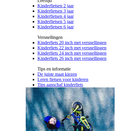
Leeftijd
Kinderfietsen 2 jaar
Kinderfietsen 3 jaar
Kinderfietsen 4 jaar
Kinderfietsen 5 jaar
Kinderfietsen 6 jaar
Versnellingen
Kinderfiets 20 inch met versnellingen
Kinderfiets 22 inch met versnellingen
Kinderfiets 24 inch met versnellingen
Kinderfiets 26 inch met versnellingen
Tips en informatie
De juiste maat kiezen
Leren fietsen voor kinderen
Tips aanschaf kinderfiets