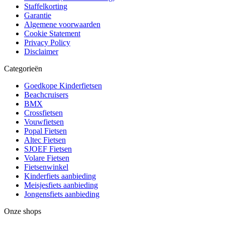
Staffelkorting
Garantie
Algemene voorwaarden
Cookie Statement
Privacy Policy
Disclaimer
Categorieën
Goedkope Kinderfietsen
Beachcruisers
BMX
Crossfietsen
Vouwfietsen
Popal Fietsen
Altec Fietsen
SJOEF Fietsen
Volare Fietsen
Fietsenwinkel
Kinderfiets aanbieding
Meisjesfiets aanbieding
Jongensfiets aanbieding
Onze shops