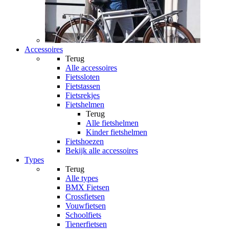
Accessoires
Terug
Alle
accessoires
Fietssloten
Fietstassen
Fietsrekjes
Fietshelmen
Terug
Alle
fietshelmen
Kinder fietshelmen
Fietshoezen
Bekijk alle accessoires
Types
Terug
Alle
types
BMX Fietsen
Crossfietsen
Vouwfietsen
Schoolfiets
Tienerfietsen