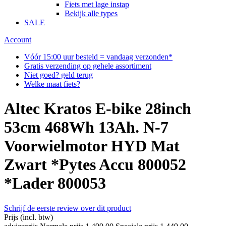
Fiets met lage instap
Bekijk alle types
SALE
Account
Vóór 15:00 uur besteld = vandaag verzonden*
Gratis verzending op gehele assortiment
Niet goed? geld terug
Welke maat fiets?
Altec Kratos E-bike 28inch
53cm 468Wh 13Ah. N-7
Voorwielmotor HYD Mat
Zwart *Pytes Accu 800052
*Lader 800053
Schrijf de eerste review over dit product
Prijs
(incl. btw)