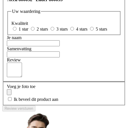
Uw waardering
Kwaliteit
1 star
2 stars
3 stars
4 stars
5 stars
Je naam
Samenvatting
Review
Voeg je foto toe
Ik beveel dit product aan
Review versturen