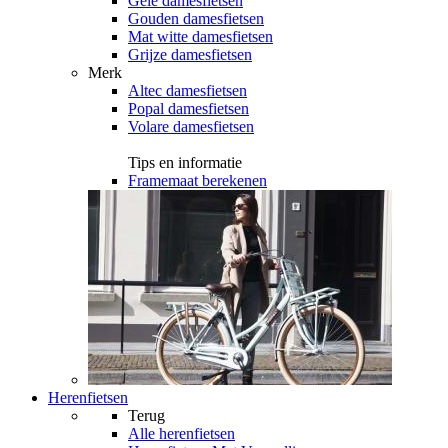
Gele damesfietsen
Gouden damesfietsen
Mat witte damesfietsen
Grijze damesfietsen
Merk
Altec damesfietsen
Popal damesfietsen
Volare damesfietsen
Tips en informatie
Framemaat berekenen
Herenfietsen
Terug
Alle
herenfietsen