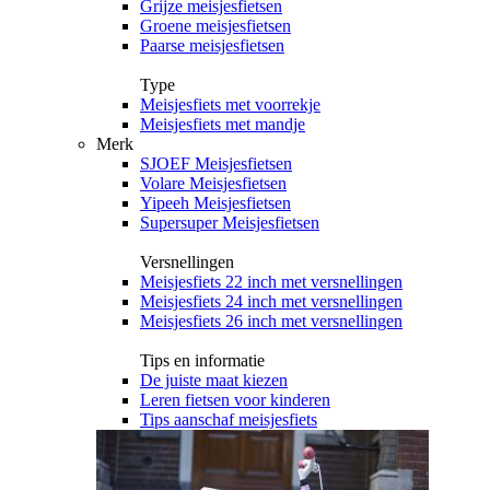
Grijze meisjesfietsen
Groene meisjesfietsen
Paarse meisjesfietsen
Type
Meisjesfiets met voorrekje
Meisjesfiets met mandje
Merk
SJOEF Meisjesfietsen
Volare Meisjesfietsen
Yipeeh Meisjesfietsen
Supersuper Meisjesfietsen
Versnellingen
Meisjesfiets 22 inch met versnellingen
Meisjesfiets 24 inch met versnellingen
Meisjesfiets 26 inch met versnellingen
Tips en informatie
De juiste maat kiezen
Leren fietsen voor kinderen
Tips aanschaf meisjesfiets