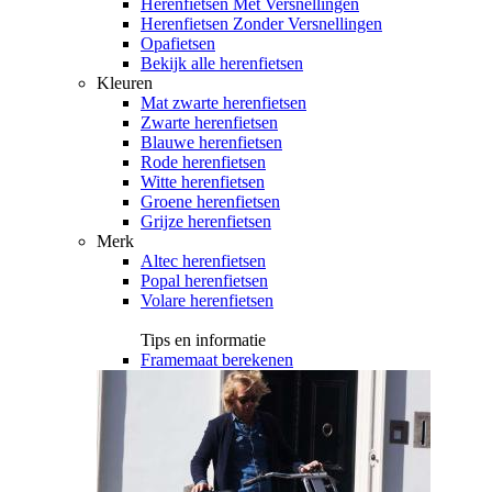
Herenfietsen Met Versnellingen
Herenfietsen Zonder Versnellingen
Opafietsen
Bekijk alle herenfietsen
Kleuren
Mat zwarte herenfietsen
Zwarte herenfietsen
Blauwe herenfietsen
Rode herenfietsen
Witte herenfietsen
Groene herenfietsen
Grijze herenfietsen
Merk
Altec herenfietsen
Popal herenfietsen
Volare herenfietsen
Tips en informatie
Framemaat berekenen