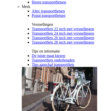
Heren transportfietsen
Merk
Altec transportfietsen
Popal transportfietsen
Versnellingen
Transportfiets 22 inch met versnellingen
Transportfiets 24 inch met versnellingen
Transportfiets 26 inch met versnellingen
Transportfiets 28 inch met versnellingen
Tips en informatie
De juiste maat kiezen
Transportfiets onderhouden
Tips aanschaf transportfiets