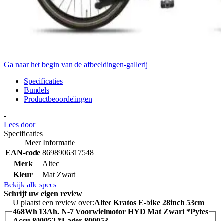
Ga naar het begin van de afbeeldingen-gallerij
Specificaties
Bundels
Productbeoordelingen
-
Lees door
Specificaties
Meer Informatie
EAN-code
8698906317548
Merk
Altec
Kleur
Mat Zwart
Bekijk alle specs
Schrijf uw eigen review
U plaatst een review over:
Altec Kratos E-bike 28inch 53cm
468Wh 13Ah. N-7 Voorwielmotor HYD Mat Zwart *Pytes
Accu 800052 *Lader 800053