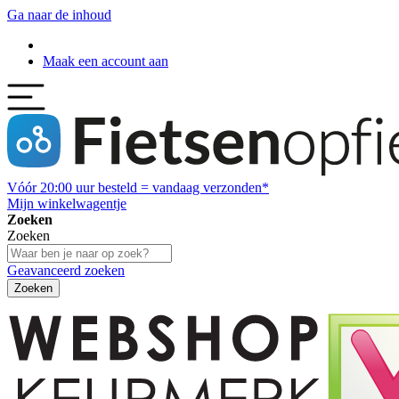
Ga naar de inhoud
Maak een account aan
Vóór
20:00
uur besteld = vandaag verzonden*
Mijn winkelwagentje
Zoeken
Zoeken
Geavanceerd zoeken
Zoeken