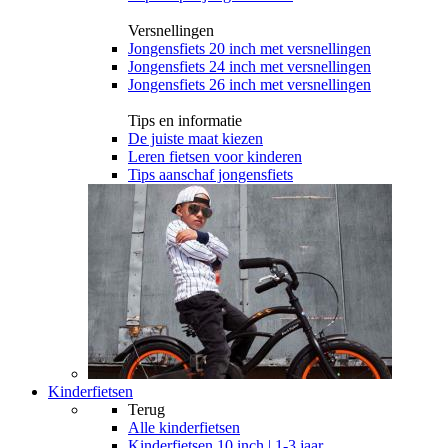
Versnellingen
Jongensfiets 20 inch met versnellingen
Jongensfiets 24 inch met versnellingen
Jongensfiets 26 inch met versnellingen
Tips en informatie
De juiste maat kiezen
Leren fietsen voor kinderen
Tips aanschaf jongensfiets
Kinderfietsen
Terug
Alle
kinderfietsen
Kinderfietsen 10 inch | 1-3 jaar