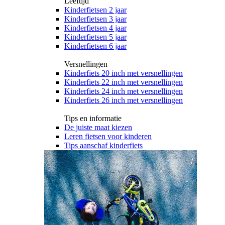
Leeftijd
Kinderfietsen 2 jaar
Kinderfietsen 3 jaar
Kinderfietsen 4 jaar
Kinderfietsen 5 jaar
Kinderfietsen 6 jaar
Versnellingen
Kinderfiets 20 inch met versnellingen
Kinderfiets 22 inch met versnellingen
Kinderfiets 24 inch met versnellingen
Kinderfiets 26 inch met versnellingen
Tips en informatie
De juiste maat kiezen
Leren fietsen voor kinderen
Tips aanschaf kinderfiets