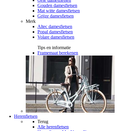
Gele damesfietsen
Gouden damesfietsen
Mat witte damesfietsen
Grijze damesfietsen
Merk
Altec damesfietsen
Popal damesfietsen
Volare damesfietsen
Tips en informatie
Framemaat berekenen
Herenfietsen
Terug
Alle
herenfietsen