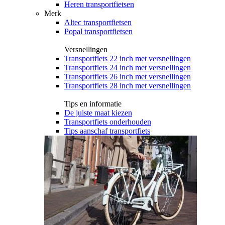
Heren transportfietsen
Merk
Altec transportfietsen
Popal transportfietsen
Versnellingen
Transportfiets 22 inch met versnellingen
Transportfiets 24 inch met versnellingen
Transportfiets 26 inch met versnellingen
Transportfiets 28 inch met versnellingen
Tips en informatie
De juiste maat kiezen
Transportfiets onderhouden
Tips aanschaf transportfiets