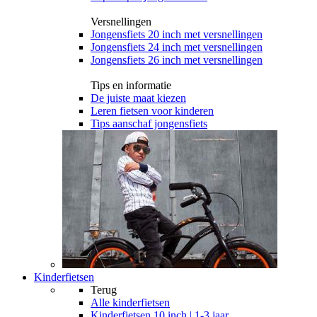
Versnellingen
Jongensfiets 20 inch met versnellingen
Jongensfiets 24 inch met versnellingen
Jongensfiets 26 inch met versnellingen
Tips en informatie
De juiste maat kiezen
Leren fietsen voor kinderen
Tips aanschaf jongensfiets
Kinderfietsen
Terug
Alle
kinderfietsen
Kinderfietsen 10 inch | 1-3 jaar