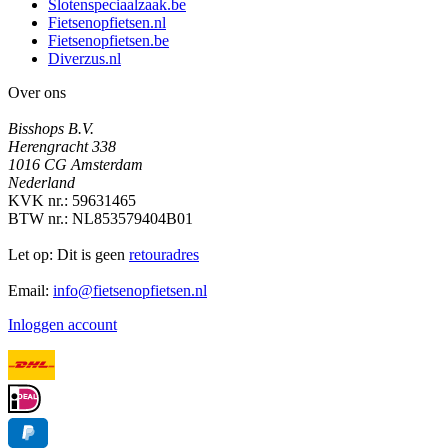
Slotenspeciaalzaak.be
Fietsenopfietsen.nl
Fietsenopfietsen.be
Diverzus.nl
Over ons
Bisshops B.V.
Herengracht 338
1016 CG Amsterdam
Nederland
KVK nr.: 59631465
BTW nr.: NL853579404B01
Let op: Dit is geen
retouradres
Email:
info@fietsenopfietsen.nl
Inloggen account