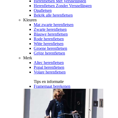
Herenfietsen Met Versnellingen
Herenfietsen Zonder Versnellingen
Opafietsen
Bekijk alle herenfietsen
Kleuren
Mat zwarte herenfietsen
Zwarte herenfietsen
Blauwe herenfietsen
Rode herenfietsen
Witte herenfietsen
Groene herenfietsen
Grijze herenfietsen
Merk
Altec herenfietsen
Popal herenfietsen
Volare herenfietsen
Tips en informatie
Framemaat berekenen