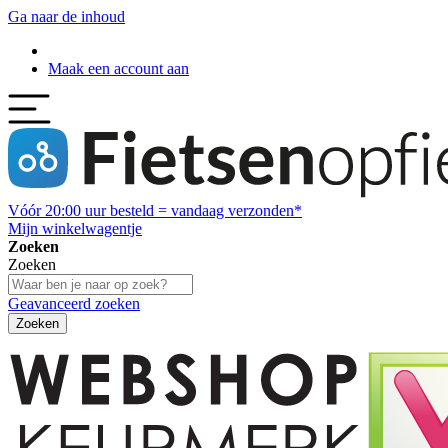
Ga naar de inhoud
Maak een account aan
Vóór
20:00
uur besteld = vandaag verzonden*
Mijn winkelwagentje
Zoeken
Zoeken
Geavanceerd zoeken
Zoeken