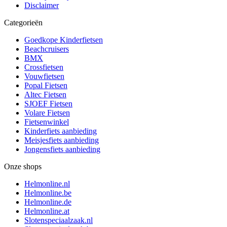
Disclaimer
Categorieën
Goedkope Kinderfietsen
Beachcruisers
BMX
Crossfietsen
Vouwfietsen
Popal Fietsen
Altec Fietsen
SJOEF Fietsen
Volare Fietsen
Fietsenwinkel
Kinderfiets aanbieding
Meisjesfiets aanbieding
Jongensfiets aanbieding
Onze shops
Helmonline.nl
Helmonline.be
Helmonline.de
Helmonline.at
Slotenspeciaalzaak.nl