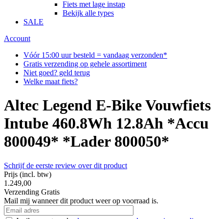
Fiets met lage instap
Bekijk alle types
SALE
Account
Vóór 15:00 uur besteld = vandaag verzonden*
Gratis verzending op gehele assortiment
Niet goed? geld terug
Welke maat fiets?
Altec Legend E-Bike Vouwfiets
Intube 460.8Wh 12.8Ah *Accu
800049* *Lader 800050*
Schrijf de eerste review over dit product
Prijs
(incl. btw)
1.249,00
Verzending
Gratis
Mail mij wanneer dit product weer op voorraad is.