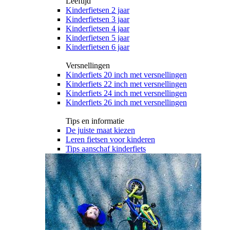
Leeftijd
Kinderfietsen 2 jaar
Kinderfietsen 3 jaar
Kinderfietsen 4 jaar
Kinderfietsen 5 jaar
Kinderfietsen 6 jaar
Versnellingen
Kinderfiets 20 inch met versnellingen
Kinderfiets 22 inch met versnellingen
Kinderfiets 24 inch met versnellingen
Kinderfiets 26 inch met versnellingen
Tips en informatie
De juiste maat kiezen
Leren fietsen voor kinderen
Tips aanschaf kinderfiets