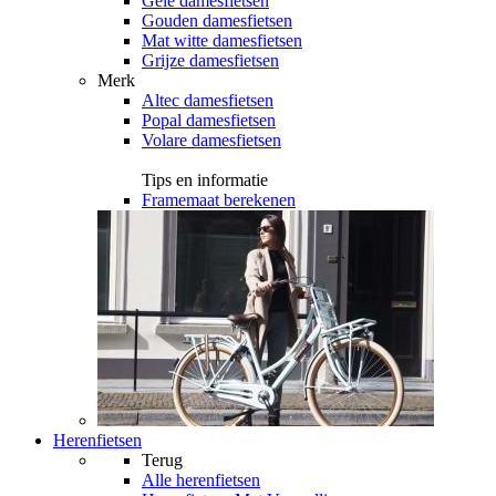
Gele damesfietsen
Gouden damesfietsen
Mat witte damesfietsen
Grijze damesfietsen
Merk
Altec damesfietsen
Popal damesfietsen
Volare damesfietsen
Tips en informatie
Framemaat berekenen
Herenfietsen
Terug
Alle
herenfietsen