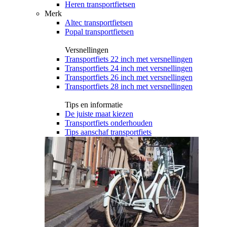
Heren transportfietsen
Merk
Altec transportfietsen
Popal transportfietsen
Versnellingen
Transportfiets 22 inch met versnellingen
Transportfiets 24 inch met versnellingen
Transportfiets 26 inch met versnellingen
Transportfiets 28 inch met versnellingen
Tips en informatie
De juiste maat kiezen
Transportfiets onderhouden
Tips aanschaf transportfiets