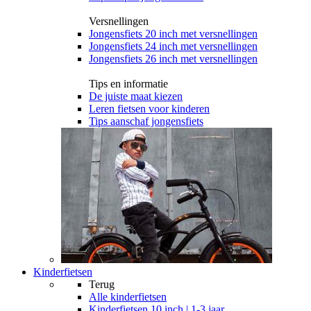
Versnellingen
Jongensfiets 20 inch met versnellingen
Jongensfiets 24 inch met versnellingen
Jongensfiets 26 inch met versnellingen
Tips en informatie
De juiste maat kiezen
Leren fietsen voor kinderen
Tips aanschaf jongensfiets
Kinderfietsen
Terug
Alle
kinderfietsen
Kinderfietsen 10 inch | 1-3 jaar