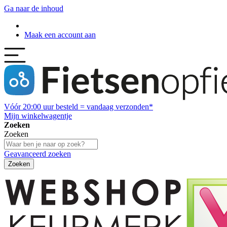
Ga naar de inhoud
Maak een account aan
Vóór
20:00
uur besteld = vandaag verzonden*
Mijn winkelwagentje
Zoeken
Zoeken
Geavanceerd zoeken
Zoeken