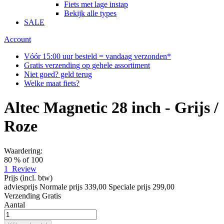
Fiets met lage instap
Bekijk alle types
SALE
Account
Vóór 15:00 uur besteld = vandaag verzonden*
Gratis verzending op gehele assortiment
Niet goed? geld terug
Welke maat fiets?
Altec Magnetic 28 inch - Grijs /
Roze
Waardering:
80
% of
100
1
Review
Prijs
(incl. btw)
adviesprijs
Normale prijs
339,00
Speciale prijs
299,00
Verzending
Gratis
Aantal