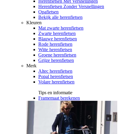
Herenfietsen Met Versnellingen
Herenfietsen Zonder Versnellingen
Opafietsen
Bekijk alle herenfietsen
Kleuren
Mat zwarte herenfietsen
Zwarte herenfietsen
Blauwe herenfietsen
Rode herenfietsen
Witte herenfietsen
Groene herenfietsen
Grijze herenfietsen
Merk
Altec herenfietsen
Popal herenfietsen
Volare herenfietsen
Tips en informatie
Framemaat berekenen