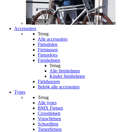
Accessoires
Terug
Alle
accessoires
Fietssloten
Fietstassen
Fietsrekjes
Fietshelmen
Terug
Alle
fietshelmen
Kinder fietshelmen
Fietshoezen
Bekijk alle accessoires
Types
Terug
Alle
types
BMX Fietsen
Crossfietsen
Vouwfietsen
Schoolfiets
Tienerfietsen