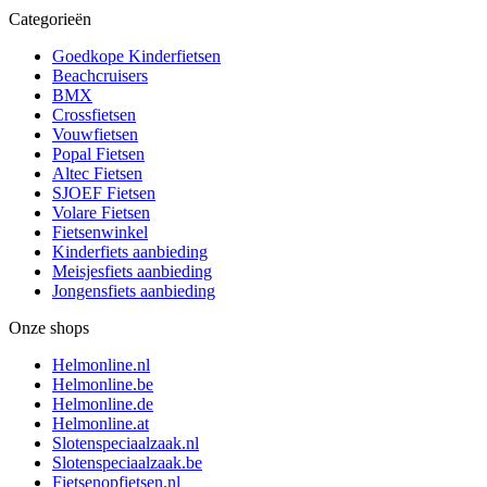
Categorieën
Goedkope Kinderfietsen
Beachcruisers
BMX
Crossfietsen
Vouwfietsen
Popal Fietsen
Altec Fietsen
SJOEF Fietsen
Volare Fietsen
Fietsenwinkel
Kinderfiets aanbieding
Meisjesfiets aanbieding
Jongensfiets aanbieding
Onze shops
Helmonline.nl
Helmonline.be
Helmonline.de
Helmonline.at
Slotenspeciaalzaak.nl
Slotenspeciaalzaak.be
Fietsenopfietsen.nl