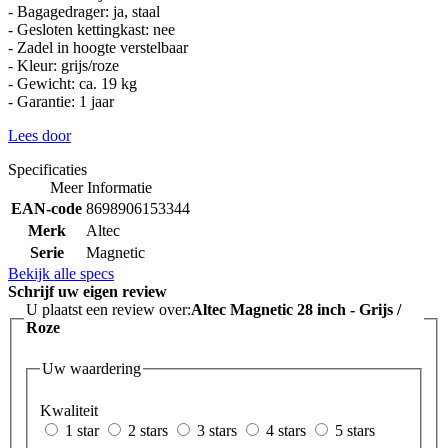
- Bagagedrager: ja, staal
- Gesloten kettingkast: nee
- Zadel in hoogte verstelbaar
- Kleur: grijs/roze
- Gewicht: ca. 19 kg
- Garantie: 1 jaar
Lees door
Specificaties
Meer Informatie
EAN-code
8698906153344
Merk
Altec
Serie
Magnetic
Bekijk alle specs
Schrijf uw eigen review
U plaatst een review over:
Altec Magnetic 28 inch - Grijs /
Roze
Uw waardering
Kwaliteit
1 star
2 stars
3 stars
4 stars
5 stars