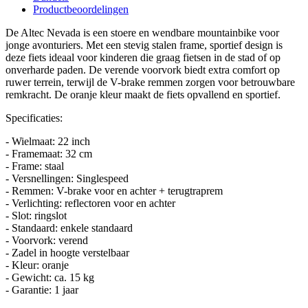
Productbeoordelingen
De Altec Nevada is een stoere en wendbare mountainbike voor
jonge avonturiers. Met een stevig stalen frame, sportief design is
deze fiets ideaal voor kinderen die graag fietsen in de stad of op
onverharde paden. De verende voorvork biedt extra comfort op
ruwer terrein, terwijl de V-brake remmen zorgen voor betrouwbare
remkracht. De oranje kleur maakt de fiets opvallend en sportief.
Specificaties:
- Wielmaat: 22 inch
- Framemaat: 32 cm
- Frame: staal
- Versnellingen: Singlespeed
- Remmen: V-brake voor en achter + terugtraprem
- Verlichting: reflectoren voor en achter
- Slot: ringslot
- Standaard: enkele standaard
- Voorvork: verend
- Zadel in hoogte verstelbaar
- Kleur: oranje
- Gewicht: ca. 15 kg
- Garantie: 1 jaar