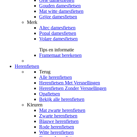
Gele damesfietsen
Gouden damesfietsen
Mat witte damesfietsen
Grijze damesfietsen
Merk
Altec damesfietsen
Popal damesfietsen
Volare damesfietsen
Tips en informatie
Framemaat berekenen
Herenfietsen
Terug
Alle
herenfietsen
Herenfietsen Met Versnellingen
Herenfietsen Zonder Versnellingen
Opafietsen
Bekijk alle herenfietsen
Kleuren
Mat zwarte herenfietsen
Zwarte herenfietsen
Blauwe herenfietsen
Rode herenfietsen
Witte herenfietsen