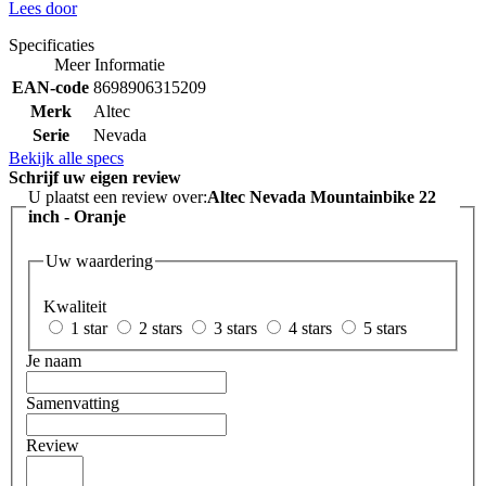
Lees door
Specificaties
Meer Informatie
EAN-code
8698906315209
Merk
Altec
Serie
Nevada
Bekijk alle specs
Schrijf uw eigen review
U plaatst een review over:
Altec Nevada Mountainbike 22
inch - Oranje
Uw waardering
Kwaliteit
1 star
2 stars
3 stars
4 stars
5 stars
Je naam
Samenvatting
Review