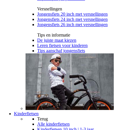
Versnellingen
Jongensfiets 20 inch met versnellingen
Jongensfiets 24 inch met versnellingen
Jongensfiets 26 inch met versnellingen
Tips en informatie
De juiste maat kiezen
Leren fietsen voor kinderen
Tips aanschaf jongensfiets
Kinderfietsen
Terug
Alle
kinderfietsen
Kinderfietsen 10 inch | 1-3 jaar