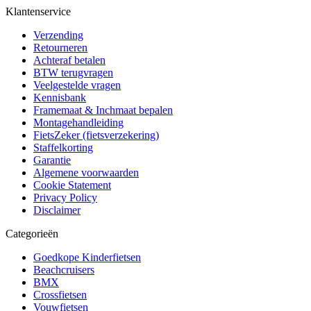
Klantenservice
Verzending
Retourneren
Achteraf betalen
BTW terugvragen
Veelgestelde vragen
Kennisbank
Framemaat & Inchmaat bepalen
Montagehandleiding
FietsZeker (fietsverzekering)
Staffelkorting
Garantie
Algemene voorwaarden
Cookie Statement
Privacy Policy
Disclaimer
Categorieën
Goedkope Kinderfietsen
Beachcruisers
BMX
Crossfietsen
Vouwfietsen