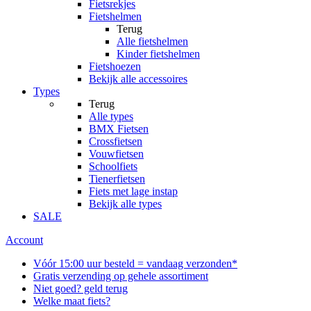
Fietsrekjes
Fietshelmen
Terug
Alle
fietshelmen
Kinder fietshelmen
Fietshoezen
Bekijk alle accessoires
Types
Terug
Alle
types
BMX Fietsen
Crossfietsen
Vouwfietsen
Schoolfiets
Tienerfietsen
Fiets met lage instap
Bekijk alle types
SALE
Account
Vóór 15:00 uur besteld = vandaag verzonden*
Gratis verzending op gehele assortiment
Niet goed? geld terug
Welke maat fiets?