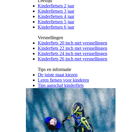
Leeftijd
Kinderfietsen 2 jaar
Kinderfietsen 3 jaar
Kinderfietsen 4 jaar
Kinderfietsen 5 jaar
Kinderfietsen 6 jaar
Versnellingen
Kinderfiets 20 inch met versnellingen
Kinderfiets 22 inch met versnellingen
Kinderfiets 24 inch met versnellingen
Kinderfiets 26 inch met versnellingen
Tips en informatie
De juiste maat kiezen
Leren fietsen voor kinderen
Tips aanschaf kinderfiets