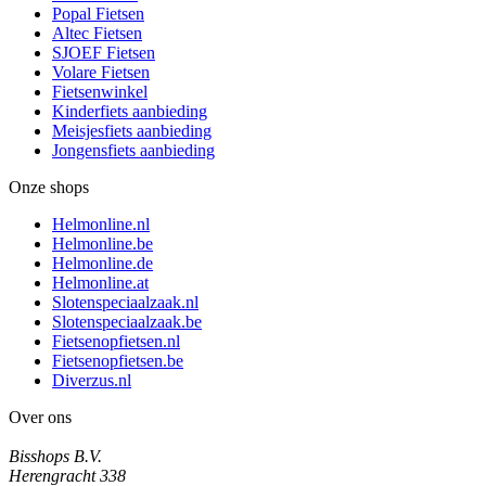
Popal Fietsen
Altec Fietsen
SJOEF Fietsen
Volare Fietsen
Fietsenwinkel
Kinderfiets aanbieding
Meisjesfiets aanbieding
Jongensfiets aanbieding
Onze shops
Helmonline.nl
Helmonline.be
Helmonline.de
Helmonline.at
Slotenspeciaalzaak.nl
Slotenspeciaalzaak.be
Fietsenopfietsen.nl
Fietsenopfietsen.be
Diverzus.nl
Over ons
Bisshops B.V.
Herengracht 338