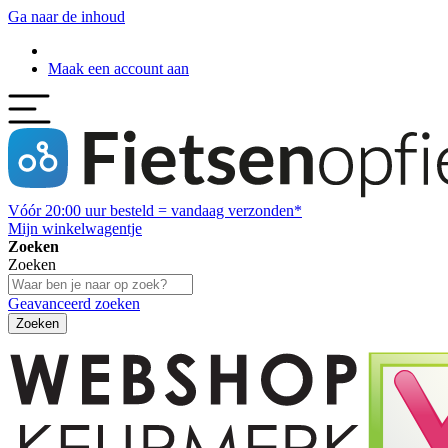
Ga naar de inhoud
Maak een account aan
Vóór
20:00
uur besteld = vandaag verzonden*
Mijn winkelwagentje
Zoeken
Zoeken
Geavanceerd zoeken
Zoeken