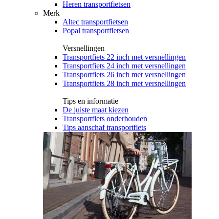
Heren transportfietsen
Merk
Altec transportfietsen
Popal transportfietsen
Versnellingen
Transportfiets 22 inch met versnellingen
Transportfiets 24 inch met versnellingen
Transportfiets 26 inch met versnellingen
Transportfiets 28 inch met versnellingen
Tips en informatie
De juiste maat kiezen
Transportfiets onderhouden
Tips aanschaf transportfiets