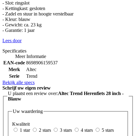
- Slot: ringslot
- Kettingkast: gesloten
- Zadel en stuur in hoogte verstelbaar
- Kleur: blauw
- Gewicht: ca. 23 kg
- Garantie: 1 jaar
Lees door
Specificaties
Meer Informatie
EAN-code
8698906159537
Merk
Altec
Serie
Trend
Bekijk alle specs
Schrijf uw eigen review
U plaatst een review over:
Altec Trend Herenfiets 28 inch -
Blauw
Uw waardering
Kwaliteit
1 star
2 stars
3 stars
4 stars
5 stars