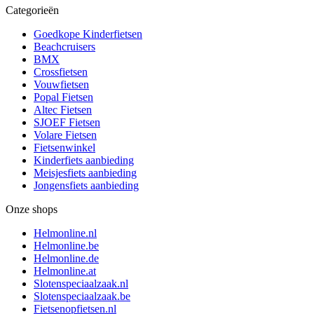
Categorieën
Goedkope Kinderfietsen
Beachcruisers
BMX
Crossfietsen
Vouwfietsen
Popal Fietsen
Altec Fietsen
SJOEF Fietsen
Volare Fietsen
Fietsenwinkel
Kinderfiets aanbieding
Meisjesfiets aanbieding
Jongensfiets aanbieding
Onze shops
Helmonline.nl
Helmonline.be
Helmonline.de
Helmonline.at
Slotenspeciaalzaak.nl
Slotenspeciaalzaak.be
Fietsenopfietsen.nl