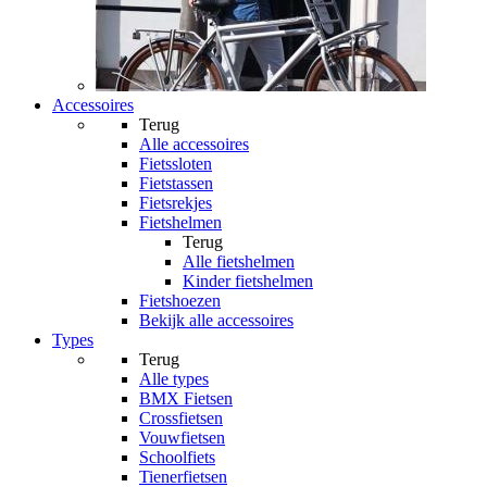
Accessoires
Terug
Alle
accessoires
Fietssloten
Fietstassen
Fietsrekjes
Fietshelmen
Terug
Alle
fietshelmen
Kinder fietshelmen
Fietshoezen
Bekijk alle accessoires
Types
Terug
Alle
types
BMX Fietsen
Crossfietsen
Vouwfietsen
Schoolfiets
Tienerfietsen