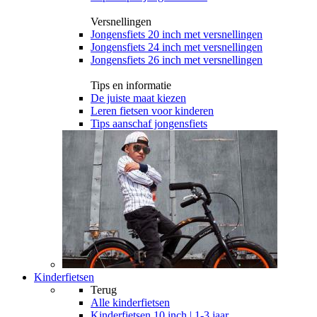
Versnellingen
Jongensfiets 20 inch met versnellingen
Jongensfiets 24 inch met versnellingen
Jongensfiets 26 inch met versnellingen
Tips en informatie
De juiste maat kiezen
Leren fietsen voor kinderen
Tips aanschaf jongensfiets
Kinderfietsen
Terug
Alle
kinderfietsen
Kinderfietsen 10 inch | 1-3 jaar