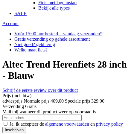
Fiets met lage instap
Bekijk alle types
SALE
Account
Vóór 15:00 uur besteld = vandaag verzonden*
Gratis verzending op gehele assortiment
Niet goed? geld terug
Welke maat fiets?
Altec Trend Herenfiets 28 inch
- Blauw
Schrijf de eerste review over dit product
Prijs
(incl. btw)
adviesprijs
Normale prijs
409,00
Speciale prijs
329,00
Verzending
Gratis
Mail mij wanneer dit product weer op voorraad is.
Ja, ik accepteer de
algemene voorwaarden
en
privacy policy
Inschrijven