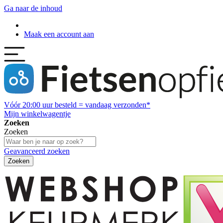
Ga naar de inhoud
Maak een account aan
Vóór
20:00
uur besteld = vandaag verzonden*
Mijn winkelwagentje
Zoeken
Zoeken
Geavanceerd zoeken
Zoeken