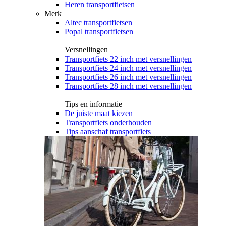
Heren transportfietsen
Merk
Altec transportfietsen
Popal transportfietsen
Versnellingen
Transportfiets 22 inch met versnellingen
Transportfiets 24 inch met versnellingen
Transportfiets 26 inch met versnellingen
Transportfiets 28 inch met versnellingen
Tips en informatie
De juiste maat kiezen
Transportfiets onderhouden
Tips aanschaf transportfiets