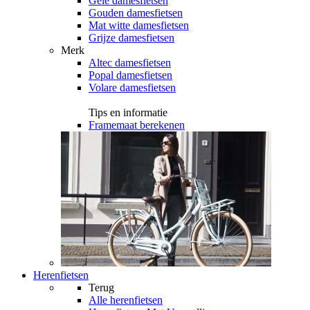
Gele damesfietsen
Gouden damesfietsen
Mat witte damesfietsen
Grijze damesfietsen
Merk
Altec damesfietsen
Popal damesfietsen
Volare damesfietsen
Tips en informatie
Framemaat berekenen
Herenfietsen
Terug
Alle
herenfietsen