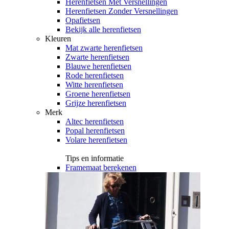
Herenfietsen Met Versnellingen
Herenfietsen Zonder Versnellingen
Opafietsen
Bekijk alle herenfietsen
Kleuren
Mat zwarte herenfietsen
Zwarte herenfietsen
Blauwe herenfietsen
Rode herenfietsen
Witte herenfietsen
Groene herenfietsen
Grijze herenfietsen
Merk
Altec herenfietsen
Popal herenfietsen
Volare herenfietsen
Tips en informatie
Framemaat berekenen