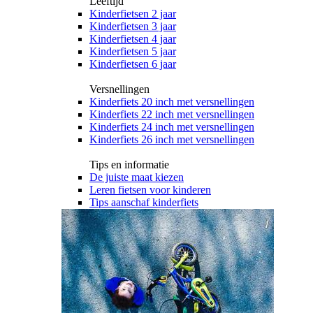
Leeftijd
Kinderfietsen 2 jaar
Kinderfietsen 3 jaar
Kinderfietsen 4 jaar
Kinderfietsen 5 jaar
Kinderfietsen 6 jaar
Versnellingen
Kinderfiets 20 inch met versnellingen
Kinderfiets 22 inch met versnellingen
Kinderfiets 24 inch met versnellingen
Kinderfiets 26 inch met versnellingen
Tips en informatie
De juiste maat kiezen
Leren fietsen voor kinderen
Tips aanschaf kinderfiets