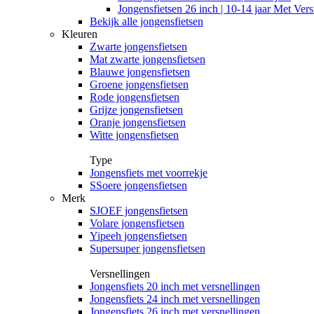
Jongensfietsen 26 inch | 10-14 jaar Met Vers
Bekijk alle jongensfietsen
Kleuren
Zwarte jongensfietsen
Mat zwarte jongensfietsen
Blauwe jongensfietsen
Groene jongensfietsen
Rode jongensfietsen
Grijze jongensfietsen
Oranje jongensfietsen
Witte jongensfietsen
Type
Jongensfiets met voorrekje
SSoere jongensfietsen
Merk
SJOEF jongensfietsen
Volare jongensfietsen
Yipeeh jongensfietsen
Supersuper jongensfietsen
Versnellingen
Jongensfiets 20 inch met versnellingen
Jongensfiets 24 inch met versnellingen
Jongensfiets 26 inch met versnellingen