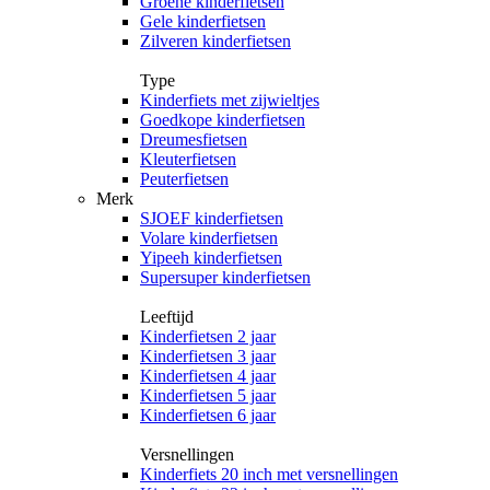
Groene kinderfietsen
Gele kinderfietsen
Zilveren kinderfietsen
Type
Kinderfiets met zijwieltjes
Goedkope kinderfietsen
Dreumesfietsen
Kleuterfietsen
Peuterfietsen
Merk
SJOEF kinderfietsen
Volare kinderfietsen
Yipeeh kinderfietsen
Supersuper kinderfietsen
Leeftijd
Kinderfietsen 2 jaar
Kinderfietsen 3 jaar
Kinderfietsen 4 jaar
Kinderfietsen 5 jaar
Kinderfietsen 6 jaar
Versnellingen
Kinderfiets 20 inch met versnellingen