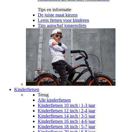
Tips en informatie
De juiste maat kiezen
Leren fietsen voor kinderen
Tips aanschaf jongensfiets
Kinderfietsen
Terug
Alle
kinderfietsen
Kinderfietsen 10 inch | 1-3 jaar
Kinderfietsen 12 inch | 2-4 jaar
Kinderfietsen 14 inch | 3-5 jaar
Kinderfietsen 16 inch | 4-6 jaar
Kinderfietsen 18 inch | 5-7 jaar
Kinderfietsen 20 inch | 6-8 jaar