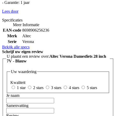
- Garantie: 1 jaar
Lees door
Specificaties
Meer Informatie
EAN-code
8698906256236
Merk
Altec
Serie
Verona
Bekijk alle specs
Schrijf uw eigen review
U plaatst een review over:
Altec Verona Damesfiets 28 inch
7V - Blauw
Uw waardering
Kwaliteit
1 star
2 stars
3 stars
4 stars
5 stars
Je naam
Samenvatting
Review