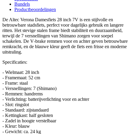
Bundels
Productbeoordelingen
De Altec Verona Damesfiets 28 inch 7V is een stijlvolle en
betrouwbare stadsfiets, perfect voor dagelijks gebruik en langere
ritten. Het stevige stalen frame biedt stabiliteit en duurzaamheid,
terwijl de 7 versnellingen van Shimano zorgen voor soepel
schakelen. De V‑brake remmen voor en achter geven betrouwbare
remkracht, en de blauwe kleur geeft de fiets een frisse en moderne
uitstraling.
Specificaties:
- Wielmaat: 28 inch
- Framemaat: 52 cm
- Frame: staal
- Versnellingen: 7 (Shimano)
- Remmen: handrems
- Verlichting: batterijverlichting voor en achter
- Slot: ringslot
- Standaard: zijstandaard
- Kettingkast: half gesloten
- Zadel in hoogte verstelbaar
- Kleur: blauw
- Gewicht: ca. 24 kg