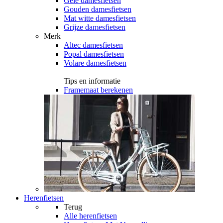
Gele damesfietsen
Gouden damesfietsen
Mat witte damesfietsen
Grijze damesfietsen
Merk
Altec damesfietsen
Popal damesfietsen
Volare damesfietsen
Tips en informatie
Framemaat berekenen
Herenfietsen
Terug
Alle
herenfietsen