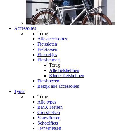
Accessoires
Terug
Alle
accessoires
Fietssloten
Fietstassen
Fietsrekjes
Fietshelmen
Terug
Alle
fietshelmen
Kinder fietshelmen
Fietshoezen
Bekijk alle accessoires
Types
Terug
Alle
types
BMX Fietsen
Crossfietsen
Vouwfietsen
Schoolfiets
Tienerfietsen