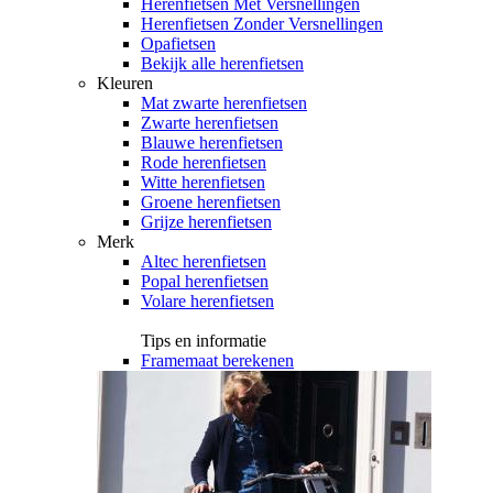
Herenfietsen Met Versnellingen
Herenfietsen Zonder Versnellingen
Opafietsen
Bekijk alle herenfietsen
Kleuren
Mat zwarte herenfietsen
Zwarte herenfietsen
Blauwe herenfietsen
Rode herenfietsen
Witte herenfietsen
Groene herenfietsen
Grijze herenfietsen
Merk
Altec herenfietsen
Popal herenfietsen
Volare herenfietsen
Tips en informatie
Framemaat berekenen