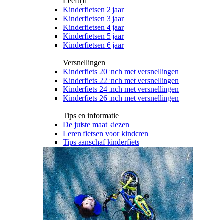
Leeftijd
Kinderfietsen 2 jaar
Kinderfietsen 3 jaar
Kinderfietsen 4 jaar
Kinderfietsen 5 jaar
Kinderfietsen 6 jaar
Versnellingen
Kinderfiets 20 inch met versnellingen
Kinderfiets 22 inch met versnellingen
Kinderfiets 24 inch met versnellingen
Kinderfiets 26 inch met versnellingen
Tips en informatie
De juiste maat kiezen
Leren fietsen voor kinderen
Tips aanschaf kinderfiets