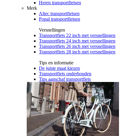
Heren transportfietsen
Merk
Altec transportfietsen
Popal transportfietsen
Versnellingen
Transportfiets 22 inch met versnellingen
Transportfiets 24 inch met versnellingen
Transportfiets 26 inch met versnellingen
Transportfiets 28 inch met versnellingen
Tips en informatie
De juiste maat kiezen
Transportfiets onderhouden
Tips aanschaf transportfiets