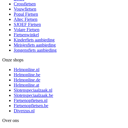
Crossfietsen
Vouwfietsen
Popal Fietsen
Altec Fietsen
SJOEF Fietsen
Volare Fietsen
Fietsenwinkel
Kinderfiets aanbieding
Meisjesfiets aanbieding
Jongensfiets aanbieding
Onze shops
Helmonline.nl
Helmonline.be
Helmonline.de
Helmonline.at
Slotenspeciaalzaak.nl
Slotenspeciaalzaak.be
Fietsenopfietsen.nl
Fietsenopfietsen.be
Diverzus.nl
Over ons