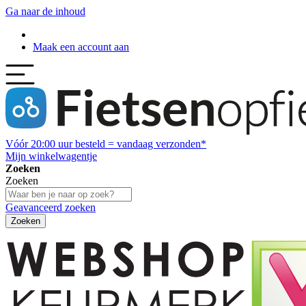
Ga naar de inhoud
Maak een account aan
Vóór
20:00
uur besteld = vandaag verzonden*
Mijn winkelwagentje
Zoeken
Zoeken
Geavanceerd zoeken
Zoeken