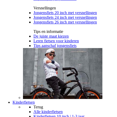
Versnellingen
Jongensfiets 20 inch met versnellingen
Jongensfiets 24 inch met versnellingen
Jongensfiets 26 inch met versnellingen
Tips en informatie
De juiste maat kiezen
Leren fietsen voor kinderen
Tips aanschaf jongensfiets
Kinderfietsen
Terug
Alle
kinderfietsen
Kinderfietsen 10 inch | 1-3 jaar