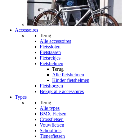
Accessoires
Terug
Alle
accessoires
Fietssloten
Fietstassen
Fietsrekjes
Fietshelmen
Terug
Alle
fietshelmen
Kinder fietshelmen
Fietshoezen
Bekijk alle accessoires
Types
Terug
Alle
types
BMX Fietsen
Crossfietsen
Vouwfietsen
Schoolfiets
Tienerfietsen