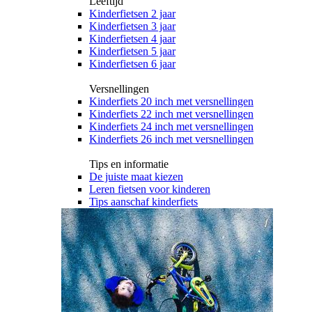
Leeftijd
Kinderfietsen 2 jaar
Kinderfietsen 3 jaar
Kinderfietsen 4 jaar
Kinderfietsen 5 jaar
Kinderfietsen 6 jaar
Versnellingen
Kinderfiets 20 inch met versnellingen
Kinderfiets 22 inch met versnellingen
Kinderfiets 24 inch met versnellingen
Kinderfiets 26 inch met versnellingen
Tips en informatie
De juiste maat kiezen
Leren fietsen voor kinderen
Tips aanschaf kinderfiets