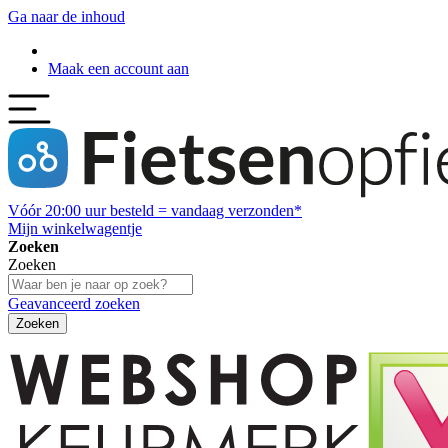
Ga naar de inhoud
Maak een account aan
Vóór
20:00
uur besteld = vandaag verzonden*
Mijn winkelwagentje
Zoeken
Zoeken
Geavanceerd zoeken
Zoeken