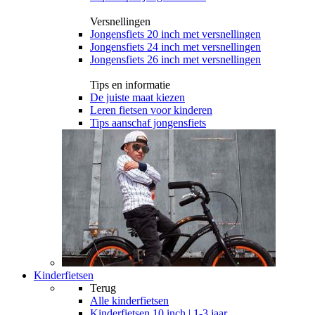
Versnellingen
Jongensfiets 20 inch met versnellingen
Jongensfiets 24 inch met versnellingen
Jongensfiets 26 inch met versnellingen
Tips en informatie
De juiste maat kiezen
Leren fietsen voor kinderen
Tips aanschaf jongensfiets
Kinderfietsen
Terug
Alle
kinderfietsen
Kinderfietsen 10 inch | 1-3 jaar