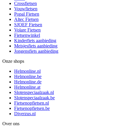
Crossfietsen
Vouwfietsen
Popal Fietsen
Altec Fietsen
SJOEF Fietsen
Volare Fietsen
Fietsenwinkel
Kinderfiets aanbieding
Meisjesfiets aanbieding
Jongensfiets aanbieding
Onze shops
Helmonline.nl
Helmonline.be
Helmonline.de
Helmonline.at
Slotenspeciaalzaak.nl
Slotenspeciaalzaak.be
Fietsenopfietsen.nl
Fietsenopfietsen.be
Diverzus.nl
Over ons