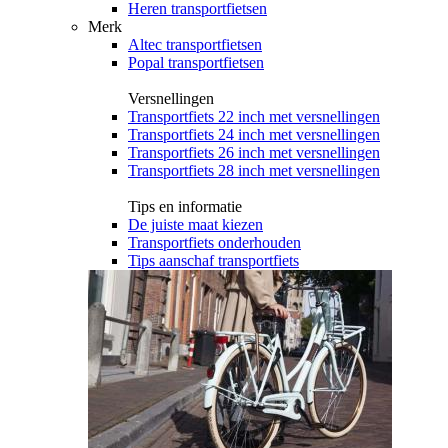
Heren transportfietsen
Merk
Altec transportfietsen
Popal transportfietsen
Versnellingen
Transportfiets 22 inch met versnellingen
Transportfiets 24 inch met versnellingen
Transportfiets 26 inch met versnellingen
Transportfiets 28 inch met versnellingen
Tips en informatie
De juiste maat kiezen
Transportfiets onderhouden
Tips aanschaf transportfiets