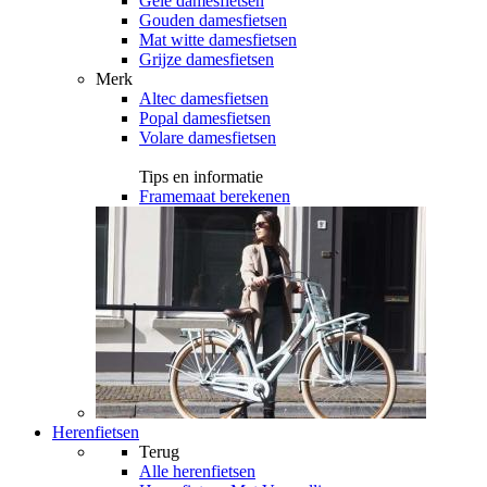
Gele damesfietsen
Gouden damesfietsen
Mat witte damesfietsen
Grijze damesfietsen
Merk
Altec damesfietsen
Popal damesfietsen
Volare damesfietsen
Tips en informatie
Framemaat berekenen
Herenfietsen
Terug
Alle
herenfietsen