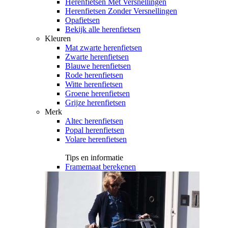
Herenfietsen Met Versnellingen
Herenfietsen Zonder Versnellingen
Opafietsen
Bekijk alle herenfietsen
Kleuren
Mat zwarte herenfietsen
Zwarte herenfietsen
Blauwe herenfietsen
Rode herenfietsen
Witte herenfietsen
Groene herenfietsen
Grijze herenfietsen
Merk
Altec herenfietsen
Popal herenfietsen
Volare herenfietsen
Tips en informatie
Framemaat berekenen