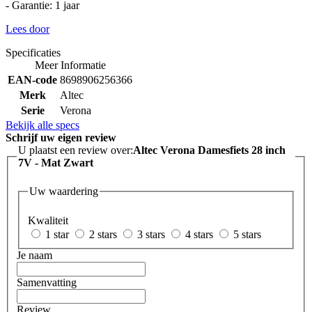
- Garantie: 1 jaar
Lees door
Specificaties
Meer Informatie
EAN-code
8698906256366
Merk
Altec
Serie
Verona
Bekijk alle specs
Schrijf uw eigen review
U plaatst een review over:
Altec Verona Damesfiets 28 inch
7V - Mat Zwart
Uw waardering
Kwaliteit
1 star
2 stars
3 stars
4 stars
5 stars
Je naam
Samenvatting
Review