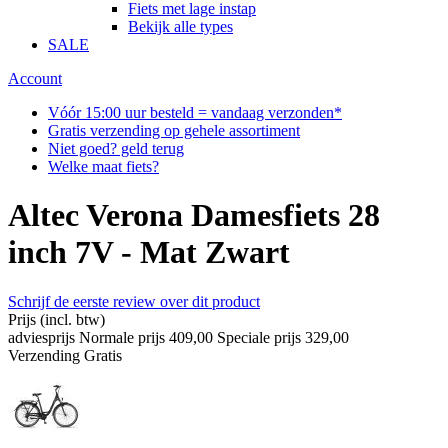
Fiets met lage instap
Bekijk alle types
SALE
Account
Vóór 15:00 uur besteld = vandaag verzonden*
Gratis verzending op gehele assortiment
Niet goed? geld terug
Welke maat fiets?
Altec Verona Damesfiets 28
inch 7V - Mat Zwart
Schrijf de eerste review over dit product
Prijs
(incl. btw)
adviesprijs
Normale prijs
409,00
Speciale prijs
329,00
Verzending
Gratis