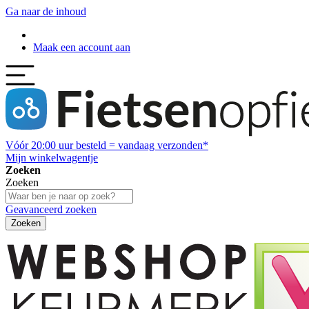
Ga naar de inhoud
Maak een account aan
Vóór
20:00
uur besteld = vandaag verzonden*
Mijn winkelwagentje
Zoeken
Zoeken
Geavanceerd zoeken
Zoeken