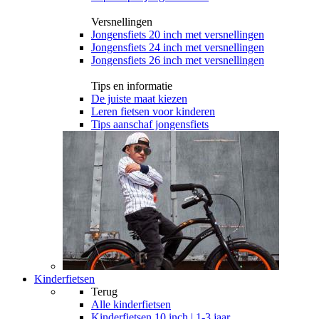
Versnellingen
Jongensfiets 20 inch met versnellingen
Jongensfiets 24 inch met versnellingen
Jongensfiets 26 inch met versnellingen
Tips en informatie
De juiste maat kiezen
Leren fietsen voor kinderen
Tips aanschaf jongensfiets
Kinderfietsen
Terug
Alle
kinderfietsen
Kinderfietsen 10 inch | 1-3 jaar