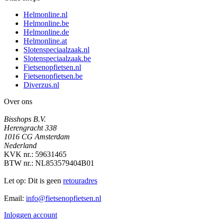
Helmonline.nl
Helmonline.be
Helmonline.de
Helmonline.at
Slotenspeciaalzaak.nl
Slotenspeciaalzaak.be
Fietsenopfietsen.nl
Fietsenopfietsen.be
Diverzus.nl
Over ons
Bisshops B.V.
Herengracht 338
1016 CG Amsterdam
Nederland
KVK nr.: 59631465
BTW nr.: NL853579404B01
Let op: Dit is geen
retouradres
Email:
info@fietsenopfietsen.nl
Inloggen account