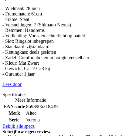
- Wielmaat: 28 inch
- Framematen: 61cm
- Frame: Staal
- Versnellingen: 7 (Shimano Nexus)
- Remmen: Handrems
- Verlichting: Voor- en achterlicht op batterij
- Slot: Ringslot inbegrepen
- Standaard: zijstandaard
- Kettingkast: deels gesloten
- Zadel: Comfortabel en in hoogte verstelbaar
- Kleur: Mat Zwart
- Gewicht: Ca. 19–23 kg
- Garantie: 1 jaar
Lees door
Specificaties
Meer Informatie
EAN-code
8698906318439
Merk
Altec
Serie
Verona
Bekijk alle specs
Schrijf uw eigen review