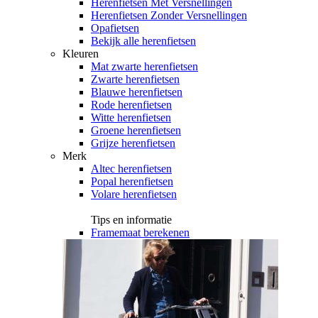
Herenfietsen Met Versnellingen
Herenfietsen Zonder Versnellingen
Opafietsen
Bekijk alle herenfietsen
Kleuren
Mat zwarte herenfietsen
Zwarte herenfietsen
Blauwe herenfietsen
Rode herenfietsen
Witte herenfietsen
Groene herenfietsen
Grijze herenfietsen
Merk
Altec herenfietsen
Popal herenfietsen
Volare herenfietsen
Tips en informatie
Framemaat berekenen