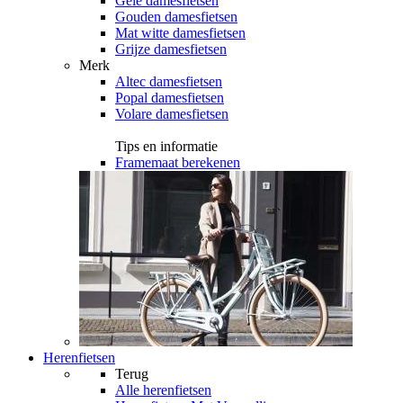
Gele damesfietsen
Gouden damesfietsen
Mat witte damesfietsen
Grijze damesfietsen
Merk
Altec damesfietsen
Popal damesfietsen
Volare damesfietsen
Tips en informatie
Framemaat berekenen
Herenfietsen
Terug
Alle
herenfietsen