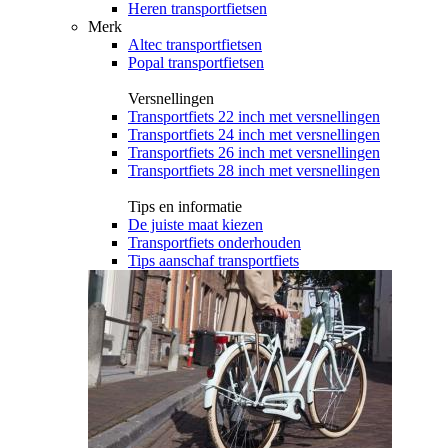
Heren transportfietsen
Merk
Altec transportfietsen
Popal transportfietsen
Versnellingen
Transportfiets 22 inch met versnellingen
Transportfiets 24 inch met versnellingen
Transportfiets 26 inch met versnellingen
Transportfiets 28 inch met versnellingen
Tips en informatie
De juiste maat kiezen
Transportfiets onderhouden
Tips aanschaf transportfiets