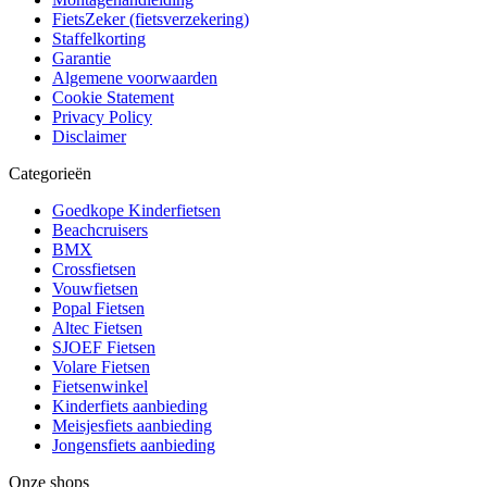
FietsZeker (fietsverzekering)
Staffelkorting
Garantie
Algemene voorwaarden
Cookie Statement
Privacy Policy
Disclaimer
Categorieën
Goedkope Kinderfietsen
Beachcruisers
BMX
Crossfietsen
Vouwfietsen
Popal Fietsen
Altec Fietsen
SJOEF Fietsen
Volare Fietsen
Fietsenwinkel
Kinderfiets aanbieding
Meisjesfiets aanbieding
Jongensfiets aanbieding
Onze shops