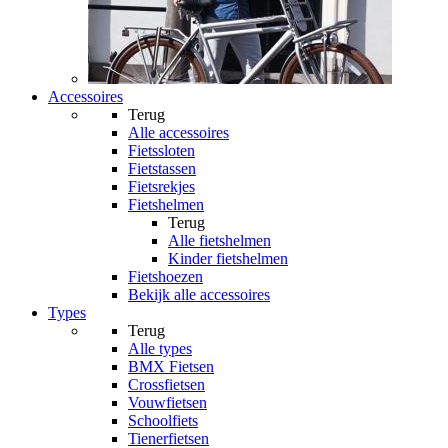
Accessoires
Terug
Alle
accessoires
Fietssloten
Fietstassen
Fietsrekjes
Fietshelmen
Terug
Alle
fietshelmen
Kinder fietshelmen
Fietshoezen
Bekijk alle accessoires
Types
Terug
Alle
types
BMX Fietsen
Crossfietsen
Vouwfietsen
Schoolfiets
Tienerfietsen