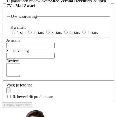
U plaatst een review over:
Altec Verona Herenfiets 28 inch
7V - Mat Zwart
Uw waardering
Kwaliteit
1 star
2 stars
3 stars
4 stars
5 stars
Je naam
Samenvatting
Review
Voeg je foto toe
Ik beveel dit product aan
Review versturen