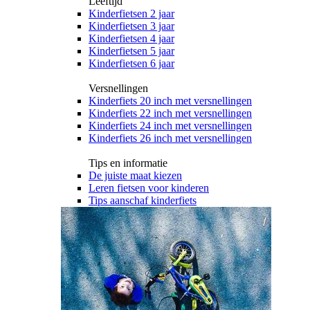
Leeftijd
Kinderfietsen 2 jaar
Kinderfietsen 3 jaar
Kinderfietsen 4 jaar
Kinderfietsen 5 jaar
Kinderfietsen 6 jaar
Versnellingen
Kinderfiets 20 inch met versnellingen
Kinderfiets 22 inch met versnellingen
Kinderfiets 24 inch met versnellingen
Kinderfiets 26 inch met versnellingen
Tips en informatie
De juiste maat kiezen
Leren fietsen voor kinderen
Tips aanschaf kinderfiets