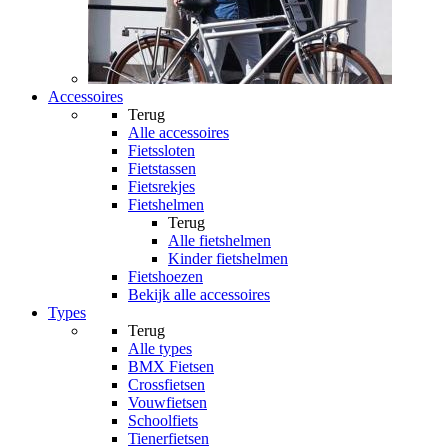
Accessoires
Terug
Alle
accessoires
Fietssloten
Fietstassen
Fietsrekjes
Fietshelmen
Terug
Alle
fietshelmen
Kinder fietshelmen
Fietshoezen
Bekijk alle accessoires
Types
Terug
Alle
types
BMX Fietsen
Crossfietsen
Vouwfietsen
Schoolfiets
Tienerfietsen