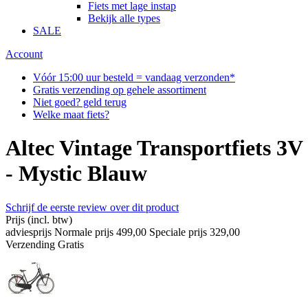
Fiets met lage instap
Bekijk alle types
SALE
Account
Vóór 15:00 uur besteld = vandaag verzonden*
Gratis verzending op gehele assortiment
Niet goed? geld terug
Welke maat fiets?
Altec Vintage Transportfiets 3V
- Mystic Blauw
Schrijf de eerste review over dit product
Prijs
(incl. btw)
adviesprijs
Normale prijs
499,00
Speciale prijs
329,00
Verzending
Gratis