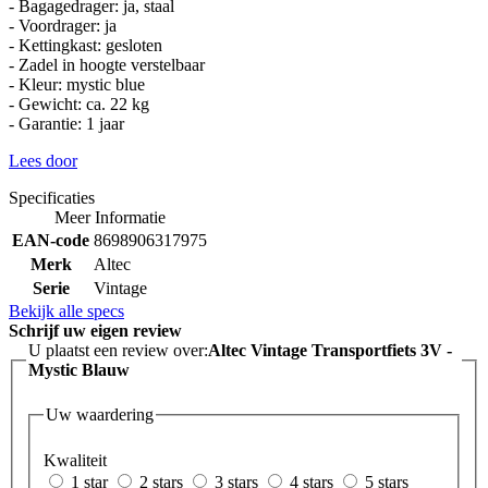
- Bagagedrager: ja, staal
- Voordrager: ja
- Kettingkast: gesloten
- Zadel in hoogte verstelbaar
- Kleur: mystic blue
- Gewicht: ca. 22 kg
- Garantie: 1 jaar
Lees door
Specificaties
Meer Informatie
EAN-code
8698906317975
Merk
Altec
Serie
Vintage
Bekijk alle specs
Schrijf uw eigen review
U plaatst een review over:
Altec Vintage Transportfiets 3V -
Mystic Blauw
Uw waardering
Kwaliteit
1 star
2 stars
3 stars
4 stars
5 stars