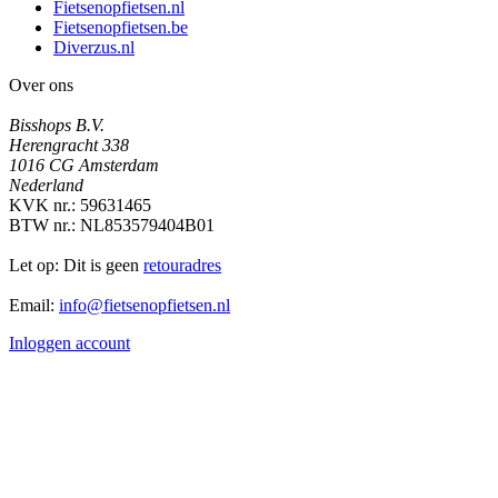
Fietsenopfietsen.nl
Fietsenopfietsen.be
Diverzus.nl
Over ons
Bisshops B.V.
Herengracht 338
1016 CG Amsterdam
Nederland
KVK nr.: 59631465
BTW nr.: NL853579404B01
Let op: Dit is geen
retouradres
Email:
info@fietsenopfietsen.nl
Inloggen account