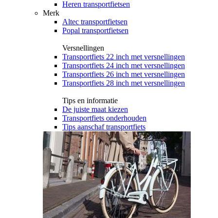
Heren transportfietsen
Merk
Altec transportfietsen
Popal transportfietsen
Versnellingen
Transportfiets 22 inch met versnellingen
Transportfiets 24 inch met versnellingen
Transportfiets 26 inch met versnellingen
Transportfiets 28 inch met versnellingen
Tips en informatie
De juiste maat kiezen
Transportfiets onderhouden
Tips aanschaf transportfiets