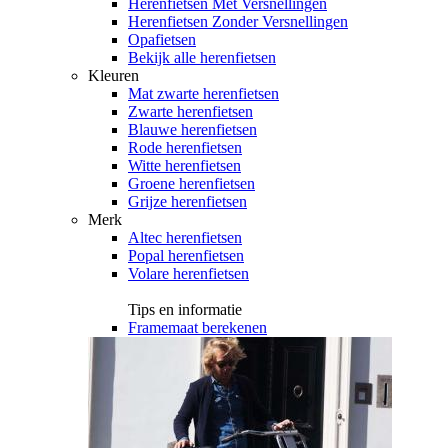
Herenfietsen Met Versnellingen
Herenfietsen Zonder Versnellingen
Opafietsen
Bekijk alle herenfietsen
Kleuren
Mat zwarte herenfietsen
Zwarte herenfietsen
Blauwe herenfietsen
Rode herenfietsen
Witte herenfietsen
Groene herenfietsen
Grijze herenfietsen
Merk
Altec herenfietsen
Popal herenfietsen
Volare herenfietsen
Tips en informatie
Framemaat berekenen