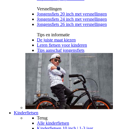
Versnellingen
Jongensfiets 20 inch met versnellingen
Jongensfiets 24 inch met versnellingen
Jongensfiets 26 inch met versnellingen
Tips en informatie
De juiste maat kiezen
Leren fietsen voor kinderen
Tips aanschaf jongensfiets
Kinderfietsen
Terug
Alle
kinderfietsen
Kinderfietsen 10 inch | 1-3 jaar