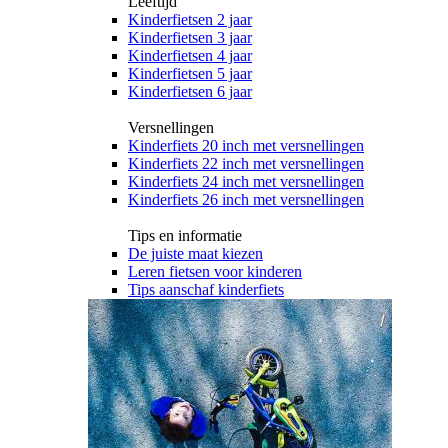
Leeftijd
Kinderfietsen 2 jaar
Kinderfietsen 3 jaar
Kinderfietsen 4 jaar
Kinderfietsen 5 jaar
Kinderfietsen 6 jaar
Versnellingen
Kinderfiets 20 inch met versnellingen
Kinderfiets 22 inch met versnellingen
Kinderfiets 24 inch met versnellingen
Kinderfiets 26 inch met versnellingen
Tips en informatie
De juiste maat kiezen
Leren fietsen voor kinderen
Tips aanschaf kinderfiets