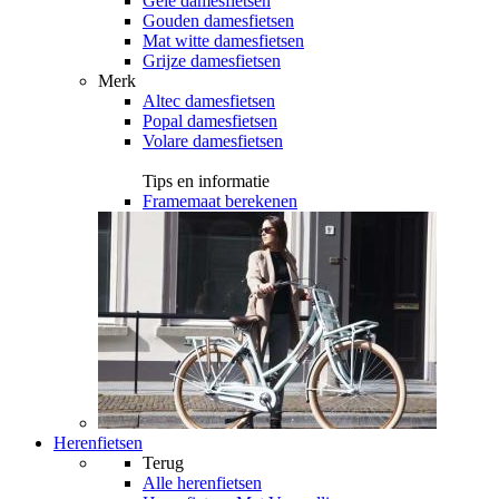
Gele damesfietsen
Gouden damesfietsen
Mat witte damesfietsen
Grijze damesfietsen
Merk
Altec damesfietsen
Popal damesfietsen
Volare damesfietsen
Tips en informatie
Framemaat berekenen
Herenfietsen
Terug
Alle
herenfietsen