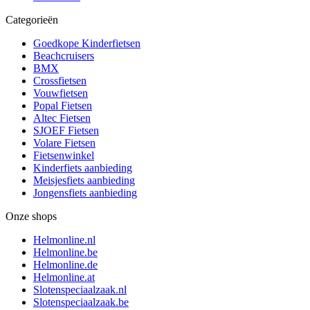
Categorieën
Goedkope Kinderfietsen
Beachcruisers
BMX
Crossfietsen
Vouwfietsen
Popal Fietsen
Altec Fietsen
SJOEF Fietsen
Volare Fietsen
Fietsenwinkel
Kinderfiets aanbieding
Meisjesfiets aanbieding
Jongensfiets aanbieding
Onze shops
Helmonline.nl
Helmonline.be
Helmonline.de
Helmonline.at
Slotenspeciaalzaak.nl
Slotenspeciaalzaak.be