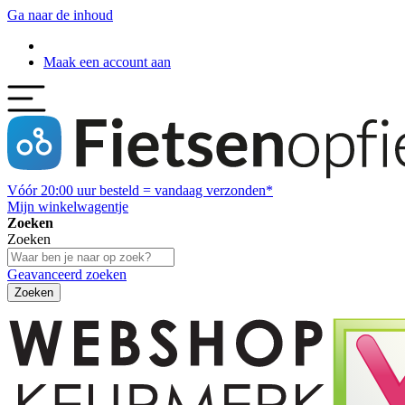
Ga naar de inhoud
Maak een account aan
Vóór
20:00
uur besteld = vandaag verzonden*
Mijn winkelwagentje
Zoeken
Zoeken
Geavanceerd zoeken
Zoeken