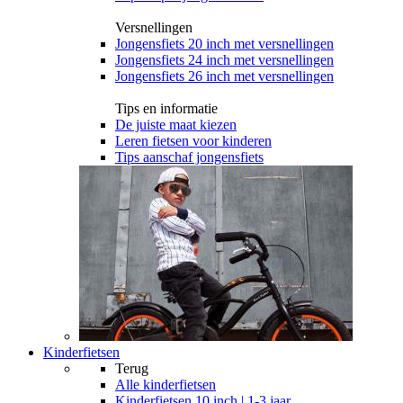
Versnellingen
Jongensfiets 20 inch met versnellingen
Jongensfiets 24 inch met versnellingen
Jongensfiets 26 inch met versnellingen
Tips en informatie
De juiste maat kiezen
Leren fietsen voor kinderen
Tips aanschaf jongensfiets
Kinderfietsen
Terug
Alle
kinderfietsen
Kinderfietsen 10 inch | 1-3 jaar