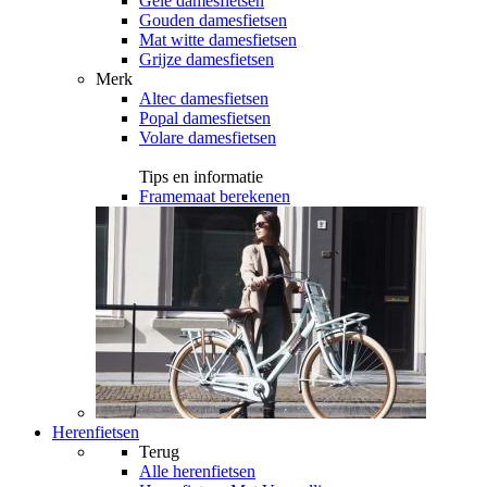
Gele damesfietsen
Gouden damesfietsen
Mat witte damesfietsen
Grijze damesfietsen
Merk
Altec damesfietsen
Popal damesfietsen
Volare damesfietsen
Tips en informatie
Framemaat berekenen
Herenfietsen
Terug
Alle
herenfietsen