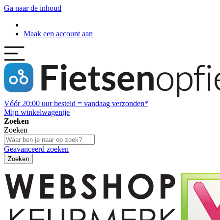
Ga naar de inhoud
Maak een account aan
Vóór
20:00
uur besteld = vandaag verzonden*
Mijn winkelwagentje
Zoeken
Zoeken
Geavanceerd zoeken
Zoeken