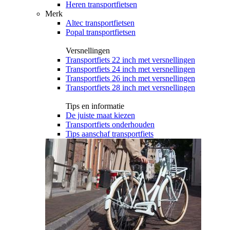
Heren transportfietsen
Merk
Altec transportfietsen
Popal transportfietsen
Versnellingen
Transportfiets 22 inch met versnellingen
Transportfiets 24 inch met versnellingen
Transportfiets 26 inch met versnellingen
Transportfiets 28 inch met versnellingen
Tips en informatie
De juiste maat kiezen
Transportfiets onderhouden
Tips aanschaf transportfiets