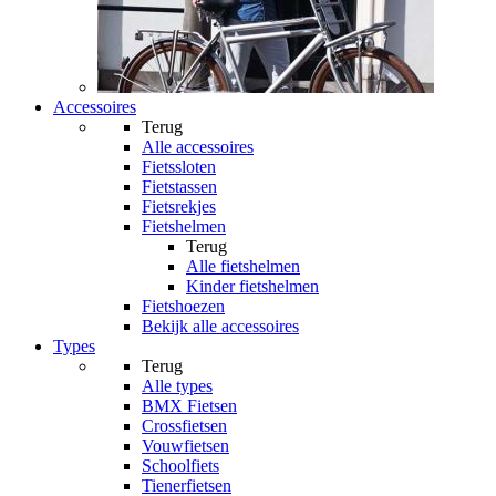
Accessoires
Terug
Alle
accessoires
Fietssloten
Fietstassen
Fietsrekjes
Fietshelmen
Terug
Alle
fietshelmen
Kinder fietshelmen
Fietshoezen
Bekijk alle accessoires
Types
Terug
Alle
types
BMX Fietsen
Crossfietsen
Vouwfietsen
Schoolfiets
Tienerfietsen