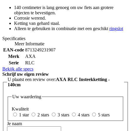
140 centimeter is lang genoeg om uw fiets aan grotere
objecten te bevestigen.
Corrosie werend.
Ketting van gehard staal.
Alleen te gebruiken in combinatie met een geschikt
ringslot
Specificaties
Meer Informatie
EAN-code
8713249231907
Merk
AXA
Serie
RLC
Bekijk alle specs
Schrijf uw eigen review
U plaatst een review over:
AXA RLC Insteekketting -
140cm
Uw waardering
Kwaliteit
1 star
2 stars
3 stars
4 stars
5 stars
Je naam