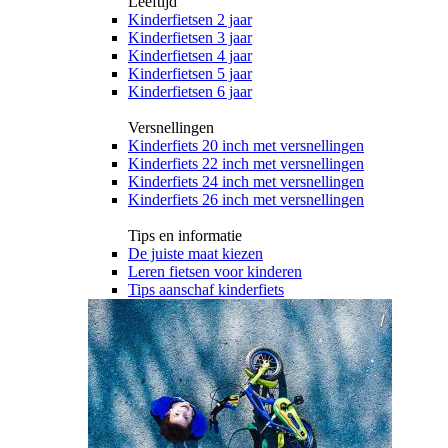
Leeftijd
Kinderfietsen 2 jaar
Kinderfietsen 3 jaar
Kinderfietsen 4 jaar
Kinderfietsen 5 jaar
Kinderfietsen 6 jaar
Versnellingen
Kinderfiets 20 inch met versnellingen
Kinderfiets 22 inch met versnellingen
Kinderfiets 24 inch met versnellingen
Kinderfiets 26 inch met versnellingen
Tips en informatie
De juiste maat kiezen
Leren fietsen voor kinderen
Tips aanschaf kinderfiets