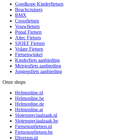
Goedkope Kinderfietsen
Beachcruisers
BMX
Crossfietsen
Vouwfietsen
Popal Fietsen
Altec Fietsen
SJOEF Fietsen
Volare Fietsen
Fietsenwinkel
Kinderfiets aanbieding
Meisjesfiets aanbieding
Jongensfiets aanbieding
Onze shops
Helmonline.nl
Helmonline.be
Helmonline.de
Helmonline.at
Slotenspeciaalzaak.nl
Slotenspeciaalzaak.be
Fietsenopfietsen.nl
Fietsenopfietsen.be
Diverzus.nl