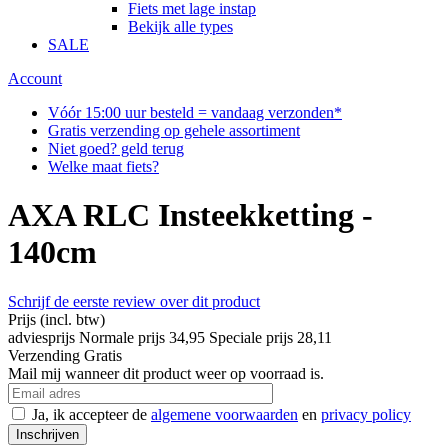
Fiets met lage instap
Bekijk alle types
SALE
Account
Vóór 15:00 uur besteld = vandaag verzonden*
Gratis verzending op gehele assortiment
Niet goed? geld terug
Welke maat fiets?
AXA RLC Insteekketting -
140cm
Schrijf de eerste review over dit product
Prijs
(incl. btw)
adviesprijs
Normale prijs
34,95
Speciale prijs
28,11
Verzending
Gratis
Mail mij wanneer dit product weer op voorraad is.
Ja, ik accepteer de
algemene voorwaarden
en
privacy policy
Inschrijven