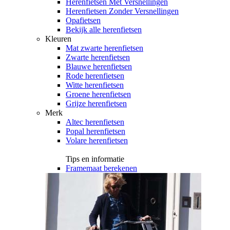
Herenfietsen Met Versnellingen
Herenfietsen Zonder Versnellingen
Opafietsen
Bekijk alle herenfietsen
Kleuren
Mat zwarte herenfietsen
Zwarte herenfietsen
Blauwe herenfietsen
Rode herenfietsen
Witte herenfietsen
Groene herenfietsen
Grijze herenfietsen
Merk
Altec herenfietsen
Popal herenfietsen
Volare herenfietsen
Tips en informatie
Framemaat berekenen