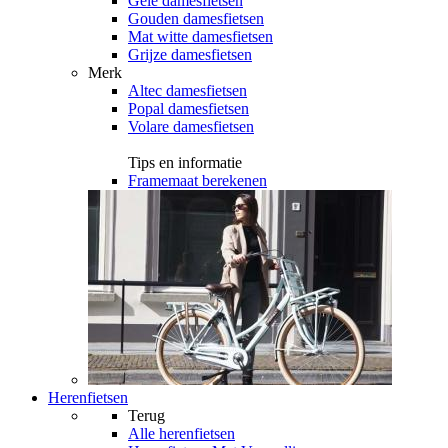
Gele damesfietsen
Gouden damesfietsen
Mat witte damesfietsen
Grijze damesfietsen
Merk
Altec damesfietsen
Popal damesfietsen
Volare damesfietsen
Tips en informatie
Framemaat berekenen
Herenfietsen
Terug
Alle
herenfietsen