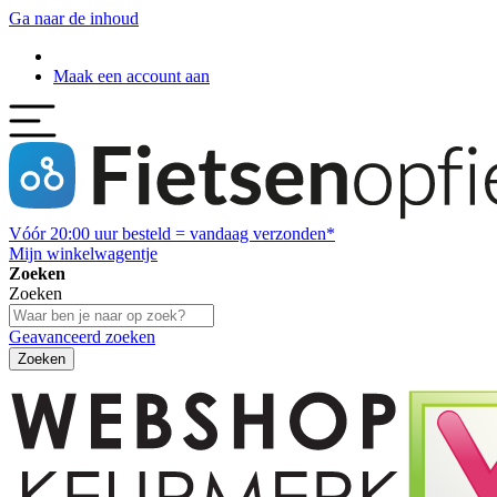
Ga naar de inhoud
Maak een account aan
Vóór
20:00
uur besteld = vandaag verzonden*
Mijn winkelwagentje
Zoeken
Zoeken
Geavanceerd zoeken
Zoeken