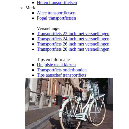
Heren transportfietsen
Merk
Altec transportfietsen
Popal transportfietsen
Versnellingen
Transportfiets 22 inch met versnellingen
Transportfiets 24 inch met versnellingen
Transportfiets 26 inch met versnellingen
Transportfiets 28 inch met versnellingen
Tips en informatie
De juiste maat kiezen
Transportfiets onderhouden
Tips aanschaf transportfiets