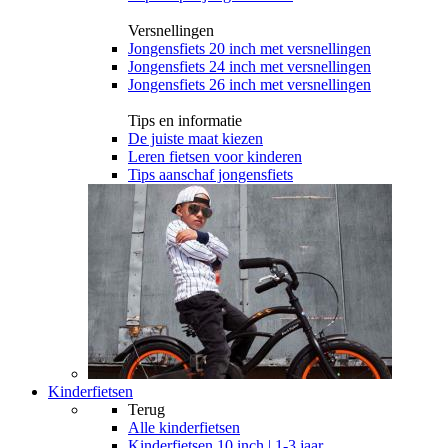
Versnellingen
Jongensfiets 20 inch met versnellingen
Jongensfiets 24 inch met versnellingen
Jongensfiets 26 inch met versnellingen
Tips en informatie
De juiste maat kiezen
Leren fietsen voor kinderen
Tips aanschaf jongensfiets
Kinderfietsen
Terug
Alle
kinderfietsen
Kinderfietsen 10 inch | 1-3 jaar