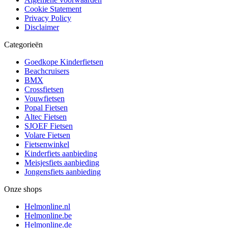
Cookie Statement
Privacy Policy
Disclaimer
Categorieën
Goedkope Kinderfietsen
Beachcruisers
BMX
Crossfietsen
Vouwfietsen
Popal Fietsen
Altec Fietsen
SJOEF Fietsen
Volare Fietsen
Fietsenwinkel
Kinderfiets aanbieding
Meisjesfiets aanbieding
Jongensfiets aanbieding
Onze shops
Helmonline.nl
Helmonline.be
Helmonline.de