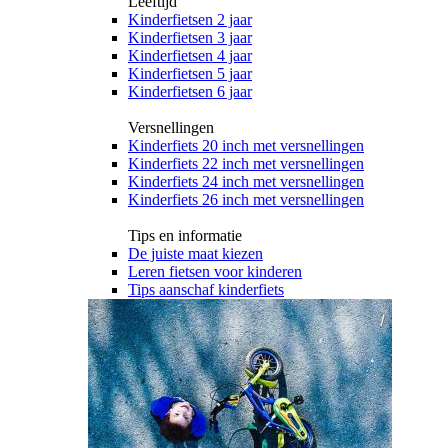
Leeftijd
Kinderfietsen 2 jaar
Kinderfietsen 3 jaar
Kinderfietsen 4 jaar
Kinderfietsen 5 jaar
Kinderfietsen 6 jaar
Versnellingen
Kinderfiets 20 inch met versnellingen
Kinderfiets 22 inch met versnellingen
Kinderfiets 24 inch met versnellingen
Kinderfiets 26 inch met versnellingen
Tips en informatie
De juiste maat kiezen
Leren fietsen voor kinderen
Tips aanschaf kinderfiets