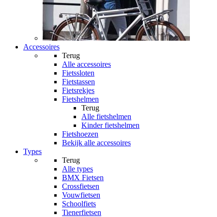
Accessoires
Terug
Alle
accessoires
Fietssloten
Fietstassen
Fietsrekjes
Fietshelmen
Terug
Alle
fietshelmen
Kinder fietshelmen
Fietshoezen
Bekijk alle accessoires
Types
Terug
Alle
types
BMX Fietsen
Crossfietsen
Vouwfietsen
Schoolfiets
Tienerfietsen