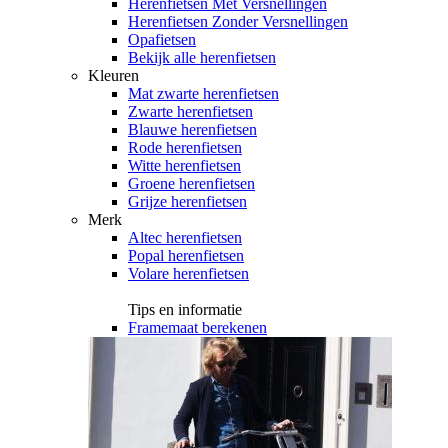
Herenfietsen Met Versnellingen
Herenfietsen Zonder Versnellingen
Opafietsen
Bekijk alle herenfietsen
Kleuren
Mat zwarte herenfietsen
Zwarte herenfietsen
Blauwe herenfietsen
Rode herenfietsen
Witte herenfietsen
Groene herenfietsen
Grijze herenfietsen
Merk
Altec herenfietsen
Popal herenfietsen
Volare herenfietsen
Tips en informatie
Framemaat berekenen