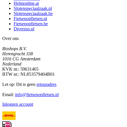
Helmonline.at
Slotenspeciaalzaak.nl
Slotenspeciaalzaak.be
Fietsenopfietsen.nl
Fietsenopfietsen.be
Diverzus.nl
Over ons
Bisshops B.V.
Herengracht 338
1016 CG Amsterdam
Nederland
KVK nr.: 59631465
BTW nr.: NL853579404B01
Let op: Dit is geen
retouradres
Email:
info@fietsenopfietsen.nl
Inloggen account