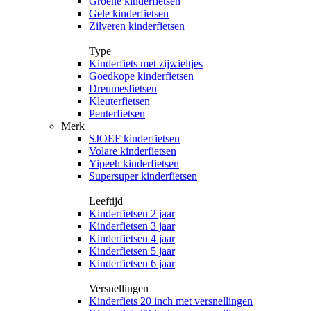
Groene kinderfietsen
Gele kinderfietsen
Zilveren kinderfietsen
Type
Kinderfiets met zijwieltjes
Goedkope kinderfietsen
Dreumesfietsen
Kleuterfietsen
Peuterfietsen
Merk
SJOEF kinderfietsen
Volare kinderfietsen
Yipeeh kinderfietsen
Supersuper kinderfietsen
Leeftijd
Kinderfietsen 2 jaar
Kinderfietsen 3 jaar
Kinderfietsen 4 jaar
Kinderfietsen 5 jaar
Kinderfietsen 6 jaar
Versnellingen
Kinderfiets 20 inch met versnellingen