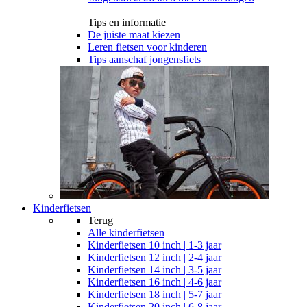
Tips en informatie
De juiste maat kiezen
Leren fietsen voor kinderen
Tips aanschaf jongensfiets
Kinderfietsen
Terug
Alle
kinderfietsen
Kinderfietsen 10 inch | 1-3 jaar
Kinderfietsen 12 inch | 2-4 jaar
Kinderfietsen 14 inch | 3-5 jaar
Kinderfietsen 16 inch | 4-6 jaar
Kinderfietsen 18 inch | 5-7 jaar
Kinderfietsen 20 inch | 6-8 jaar