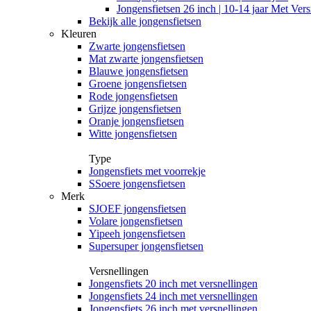
Jongensfietsen 26 inch | 10-14 jaar Met Vers
Bekijk alle jongensfietsen
Kleuren
Zwarte jongensfietsen
Mat zwarte jongensfietsen
Blauwe jongensfietsen
Groene jongensfietsen
Rode jongensfietsen
Grijze jongensfietsen
Oranje jongensfietsen
Witte jongensfietsen
Type
Jongensfiets met voorrekje
SSoere jongensfietsen
Merk
SJOEF jongensfietsen
Volare jongensfietsen
Yipeeh jongensfietsen
Supersuper jongensfietsen
Versnellingen
Jongensfiets 20 inch met versnellingen
Jongensfiets 24 inch met versnellingen
Jongensfiets 26 inch met versnellingen