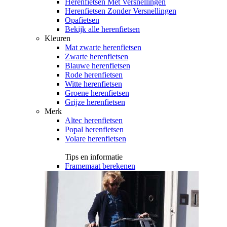
Herenfietsen Met Versnellingen
Herenfietsen Zonder Versnellingen
Opafietsen
Bekijk alle herenfietsen
Kleuren
Mat zwarte herenfietsen
Zwarte herenfietsen
Blauwe herenfietsen
Rode herenfietsen
Witte herenfietsen
Groene herenfietsen
Grijze herenfietsen
Merk
Altec herenfietsen
Popal herenfietsen
Volare herenfietsen
Tips en informatie
Framemaat berekenen