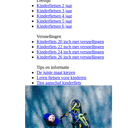
Leeftijd
Kinderfietsen 2 jaar
Kinderfietsen 3 jaar
Kinderfietsen 4 jaar
Kinderfietsen 5 jaar
Kinderfietsen 6 jaar
Versnellingen
Kinderfiets 20 inch met versnellingen
Kinderfiets 22 inch met versnellingen
Kinderfiets 24 inch met versnellingen
Kinderfiets 26 inch met versnellingen
Tips en informatie
De juiste maat kiezen
Leren fietsen voor kinderen
Tips aanschaf kinderfiets