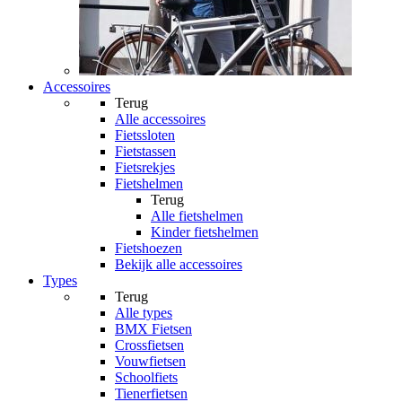
Accessoires
Terug
Alle
accessoires
Fietssloten
Fietstassen
Fietsrekjes
Fietshelmen
Terug
Alle
fietshelmen
Kinder fietshelmen
Fietshoezen
Bekijk alle accessoires
Types
Terug
Alle
types
BMX Fietsen
Crossfietsen
Vouwfietsen
Schoolfiets
Tienerfietsen