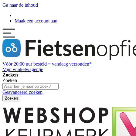
Ga naar de inhoud
Maak een account aan
Vóór
20:00
uur besteld = vandaag verzonden*
Mijn winkelwagentje
Zoeken
Zoeken
Geavanceerd zoeken
Zoeken