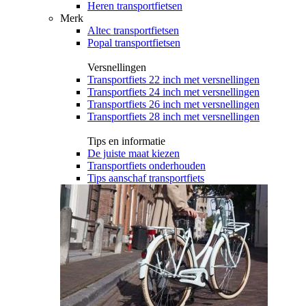
Heren transportfietsen
Merk
Altec transportfietsen
Popal transportfietsen
Versnellingen
Transportfiets 22 inch met versnellingen
Transportfiets 24 inch met versnellingen
Transportfiets 26 inch met versnellingen
Transportfiets 28 inch met versnellingen
Tips en informatie
De juiste maat kiezen
Transportfiets onderhouden
Tips aanschaf transportfiets