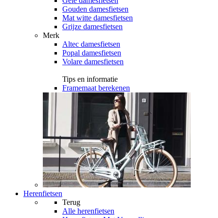
Gele damesfietsen
Gouden damesfietsen
Mat witte damesfietsen
Grijze damesfietsen
Merk
Altec damesfietsen
Popal damesfietsen
Volare damesfietsen
Tips en informatie
Framemaat berekenen
Herenfietsen
Terug
Alle
herenfietsen