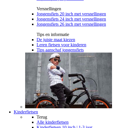
Versnellingen
Jongensfiets 20 inch met versnellingen
Jongensfiets 24 inch met versnellingen
Jongensfiets 26 inch met versnellingen
Tips en informatie
De juiste maat kiezen
Leren fietsen voor kinderen
Tips aanschaf jongensfiets
Kinderfietsen
Terug
Alle
kinderfietsen
Kinderfietsen 10 inch | 1-3 jaar