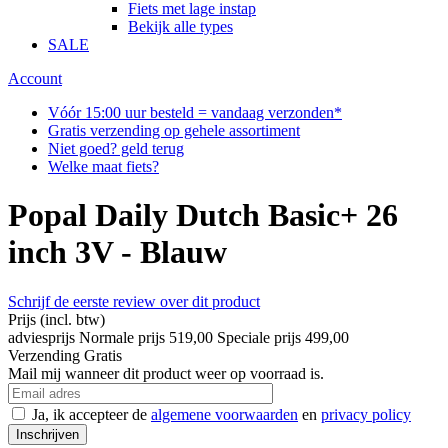
Fiets met lage instap
Bekijk alle types
SALE
Account
Vóór 15:00 uur besteld = vandaag verzonden*
Gratis verzending op gehele assortiment
Niet goed? geld terug
Welke maat fiets?
Popal Daily Dutch Basic+ 26
inch 3V - Blauw
Schrijf de eerste review over dit product
Prijs
(incl. btw)
adviesprijs
Normale prijs
519,00
Speciale prijs
499,00
Verzending
Gratis
Mail mij wanneer dit product weer op voorraad is.
Ja, ik accepteer de
algemene voorwaarden
en
privacy policy
Inschrijven