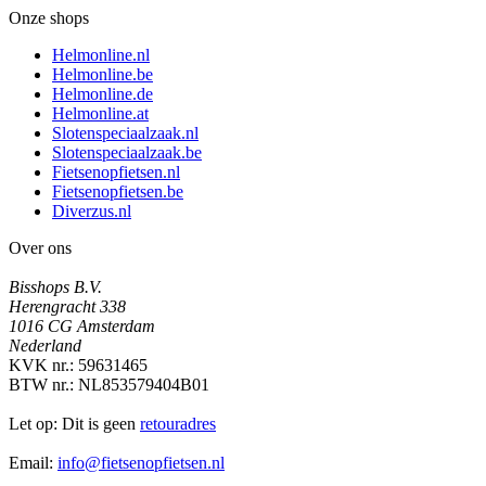
Onze shops
Helmonline.nl
Helmonline.be
Helmonline.de
Helmonline.at
Slotenspeciaalzaak.nl
Slotenspeciaalzaak.be
Fietsenopfietsen.nl
Fietsenopfietsen.be
Diverzus.nl
Over ons
Bisshops B.V.
Herengracht 338
1016 CG Amsterdam
Nederland
KVK nr.: 59631465
BTW nr.: NL853579404B01
Let op: Dit is geen
retouradres
Email:
info@fietsenopfietsen.nl