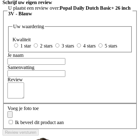
Schrijf uw eigen review
U plaatst een review over:
Popal Daily Dutch Basic+ 26 inch
3V - Blauw
Uw waardering
Kwaliteit
1 star
2 stars
3 stars
4 stars
5 stars
Je naam
Samenvatting
Review
Voeg je foto toe
Ik beveel dit product aan
Review versturen