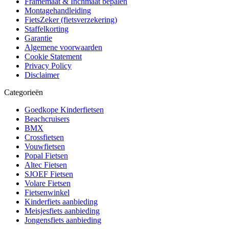
Framemaat & Inchmaat bepalen
Montagehandleiding
FietsZeker (fietsverzekering)
Staffelkorting
Garantie
Algemene voorwaarden
Cookie Statement
Privacy Policy
Disclaimer
Categorieën
Goedkope Kinderfietsen
Beachcruisers
BMX
Crossfietsen
Vouwfietsen
Popal Fietsen
Altec Fietsen
SJOEF Fietsen
Volare Fietsen
Fietsenwinkel
Kinderfiets aanbieding
Meisjesfiets aanbieding
Jongensfiets aanbieding