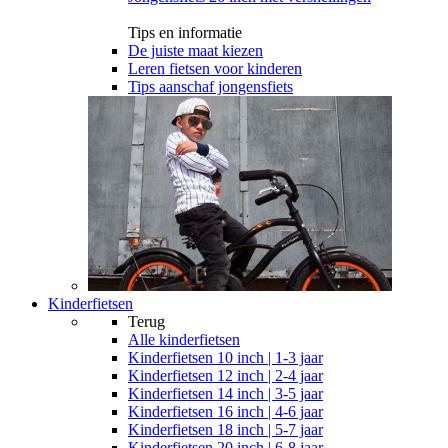
Tips en informatie
De juiste maat kiezen
Leren fietsen voor kinderen
Tips aanschaf jongensfiets
Kinderfietsen
Terug
Alle
kinderfietsen
Kinderfietsen 10 inch | 1-3 jaar
Kinderfietsen 12 inch | 2-4 jaar
Kinderfietsen 14 inch | 3-5 jaar
Kinderfietsen 16 inch | 4-6 jaar
Kinderfietsen 18 inch | 5-7 jaar
Kinderfietsen 20 inch | 6-8 jaar