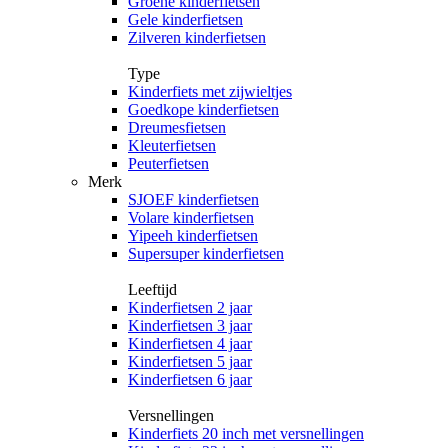
Groene kinderfietsen
Gele kinderfietsen
Zilveren kinderfietsen
Type
Kinderfiets met zijwieltjes
Goedkope kinderfietsen
Dreumesfietsen
Kleuterfietsen
Peuterfietsen
Merk
SJOEF kinderfietsen
Volare kinderfietsen
Yipeeh kinderfietsen
Supersuper kinderfietsen
Leeftijd
Kinderfietsen 2 jaar
Kinderfietsen 3 jaar
Kinderfietsen 4 jaar
Kinderfietsen 5 jaar
Kinderfietsen 6 jaar
Versnellingen
Kinderfiets 20 inch met versnellingen